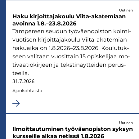
Uutinen
Haku kir­joit­ta­ja­kou­lu Viita-​akatemiaan
avoin­na 1.8.–23.8.2026
Tam­pe­reen seu­dun työ­väen­opis­ton kol­mi­
vuo­ti­sen kir­joit­ta­ja­kou­lu Viita-​akatemian
ha­kuai­ka on 1.8.2026–23.8.2026. Kou­lu­tuk­
seen va­li­taan vuo­sit­tain 15 opis­ke­li­jaa mo­
ti­vaa­tio­kir­jeen ja teks­ti­näyt­tei­den pe­rus­
teel­la.
31.7.2026
Ajan­koh­tais­ta
Uutinen
Il­moit­tau­tu­mi­nen työ­väen­opis­ton syk­syn
kurs­seil­le alkaa ne­tis­sä 1.8.2026