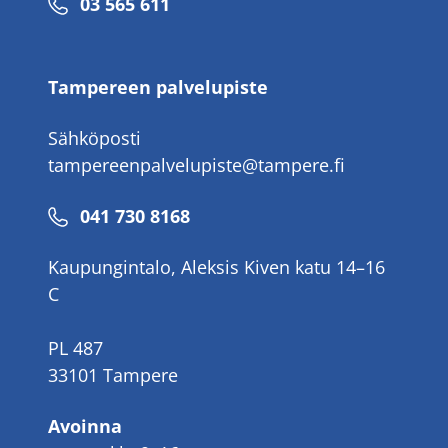
Puhelinnumero
03 565 611
Tampereen palvelupiste
Sähköposti
tampereenpalvelupiste@tampere.fi
Puhelinnumero
041 730 8168
Kaupungintalo, Aleksis Kiven katu 14–16
C
PL 487
33101 Tampere
Avoinna