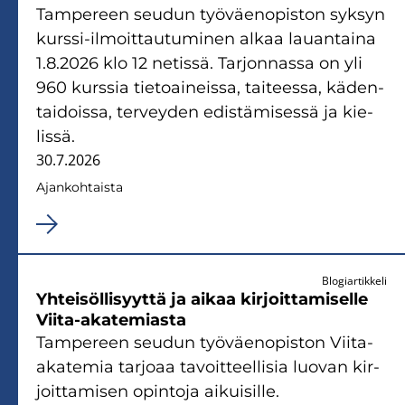
Tam­pe­reen seu­dun työ­väen­opis­ton syk­syn
kurssi-​ilmoittautuminen alkaa lau­an­tai­na
1.8.2026 klo 12 ne­tis­sä. Tar­jon­nas­sa on yli
960 kurs­sia tie­toai­neis­sa, tai­tees­sa, kä­den­
tai­dois­sa, ter­vey­den edis­tä­mi­ses­sä ja kie­
lis­sä.
30.7.2026
Ajan­koh­tais­ta
Blogiartikkeli
Yh­tei­söl­li­syyt­tä ja aikaa kir­joit­ta­mi­sel­le
Viita-​akatemiasta
Tam­pe­reen seu­dun työ­väen­opis­ton Viita-​
akatemia tar­jo­aa ta­voit­teel­li­sia luo­van kir­
joit­ta­mi­sen opin­to­ja ai­kui­sil­le.