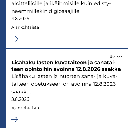
aloit­te­li­joil­le ja ikäih­mi­sil­le kuin edis­ty­
neem­mil­le­kin di­gio­saa­jil­le.
4.8.2026
Ajan­koh­tais­ta
Uutinen
Li­sä­ha­ku las­ten ku­va­tai­teen ja sa­na­tai­
teen opin­toi­hin avoin­na 12.8.2026 saak­ka
Li­sä­ha­ku las­ten ja nuor­ten sana- ja ku­va­
tai­teen ope­tuk­seen on avoin­na 12.8.2026
saak­ka.
3.8.2026
Ajan­koh­tais­ta