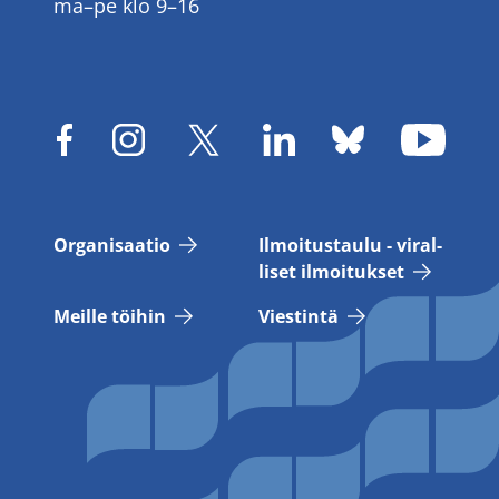
ma–pe klo 9–16
Or­ga­ni­saa­tio
Il­moi­tus­tau­lu - vi­ral­
li­set il­moi­tuk­set
Meil­le töi­hin
Vies­tin­tä