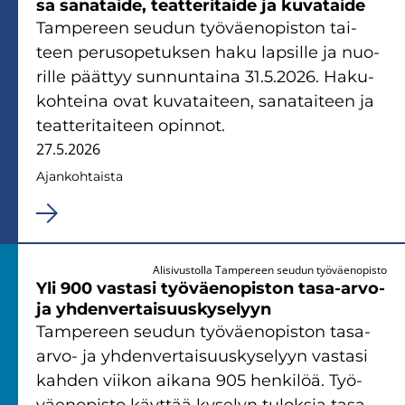
sa sa­na­tai­de, teat­te­ri­tai­de ja ku­va­tai­de
Tam­pe­reen seu­dun työ­väen­opis­ton tai­
teen pe­rus­o­pe­tuk­sen haku lap­sil­le ja nuo­
ril­le päät­tyy sun­nun­tai­na 31.5.2026. Ha­ku­
koh­tei­na ovat ku­va­tai­teen, sa­na­tai­teen ja
teat­te­ri­tai­teen opin­not.
27.5.2026
Ajan­koh­tais­ta
Alisivustolla Tampereen seudun työväenopisto
Yli 900 vas­ta­si työ­väen­opis­ton tasa-​arvo-
ja yh­den­ver­tai­suus­ky­se­lyyn
Tam­pe­reen seu­dun työ­väen­opis­ton tasa-​
arvo- ja yh­den­ver­tai­suus­ky­se­lyyn vas­ta­si
kah­den vii­kon ai­ka­na 905 hen­ki­löä. Työ­
väen­opis­to käyt­tää ky­se­lyn tu­lok­sia tasa-​