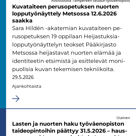
Alisivustolla Tampereen seudun työväenopisto
Ku­va­tai­teen pe­rus­o­pe­tuk­sen nuor­ten
lop­pu­työ­näyt­te­ly Met­sos­sa 12.6.2026
saak­ka
Sara Hildén -​akatemian ku­va­tai­teen pe­
rus­o­pe­tuk­sen 19 op­pi­laan Heijastuksia-​
lopputyönäyttelyn teok­set Pää­kir­jas­to
Met­sos­sa hei­jas­ta­vat nuor­ten elä­mää ja
iden­ti­tee­tin et­si­mis­tä ja esit­te­le­vät mo­ni­
puo­li­sia kuvan te­ke­mi­sen tek­nii­koi­ta.
29.5.2026
Ajan­koh­tais­ta
Uutinen
Las­ten ja nuor­ten haku työ­väen­opis­ton
tai­deo­pin­toi­hin päät­tyy 31.5.2026 – haus­