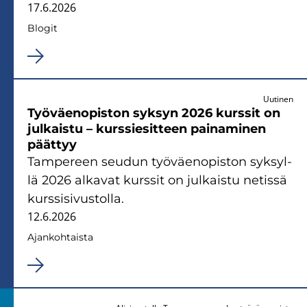
17.6.2026
Blo­git
Uutinen
Työ­väen­opis­ton syk­syn 2026 kurs­sit on
jul­kais­tu – kurs­sie­sit­teen pai­na­mi­nen
päät­tyy
Tam­pe­reen seu­dun työ­väen­opis­ton syk­syl­
lä 2026 al­ka­vat kurs­sit on jul­kais­tu ne­tis­sä
kurs­si­si­vus­tol­la.
12.6.2026
Ajan­koh­tais­ta