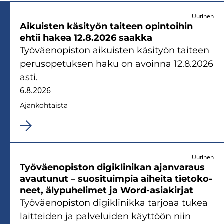
Uutinen
Ai­kuis­ten kä­si­työn tai­teen opin­toi­hin
ehtii hakea 12.8.2026 saak­ka
Työ­väen­opis­ton ai­kuis­ten kä­si­työn tai­teen
pe­rus­o­pe­tuk­sen haku on avoin­na 12.8.2026
asti.
6.8.2026
Ajan­koh­tais­ta
Uutinen
Työ­väen­opis­ton di­gikli­ni­kan ajan­va­raus
avau­tu­nut – suo­si­tuim­pia ai­hei­ta tie­to­ko­
neet, äly­pu­he­li­met ja Word-​asiakirjat
Työ­väen­opis­ton di­gikli­nik­ka tar­jo­aa tukea
lait­tei­den ja pal­ve­lui­den käyt­töön niin