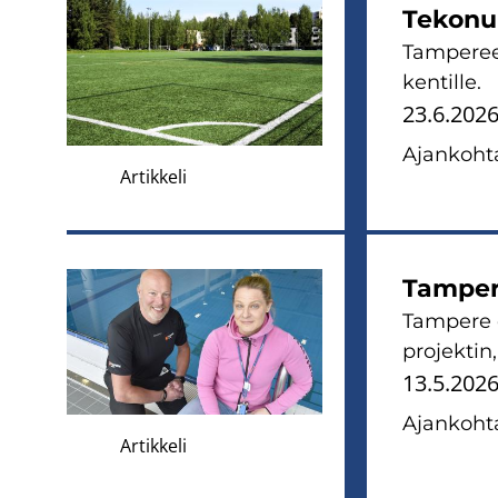
Te­ko­nu
Tam­pe­reel
ken­til­le.
23.6.202
Ajan­koh­ta
Artikkeli
Tam­pe­r
Tam­pe­re 
pro­jek­tin
13.5.202
Ajan­koh­ta
Artikkeli