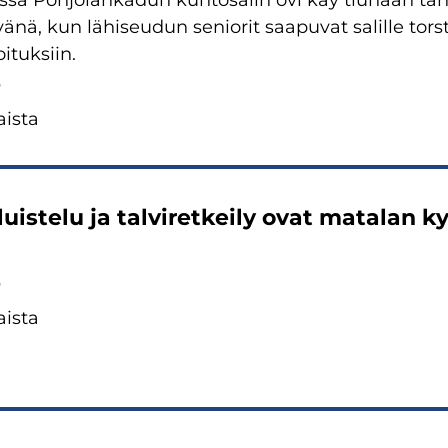
sa Poh­jo­lan­ka­dun kun­to­sa­lin ovi käy tiu­haan tah­t
­nä, kun lä­hi­seu­dun se­nio­rit saa­pu­vat sa­lil­le tors
oituksiin.
5
is­ta
luis­te­lu ja tal­vi­ret­kei­ly ovat ma­ta­lan ky
5
is­ta