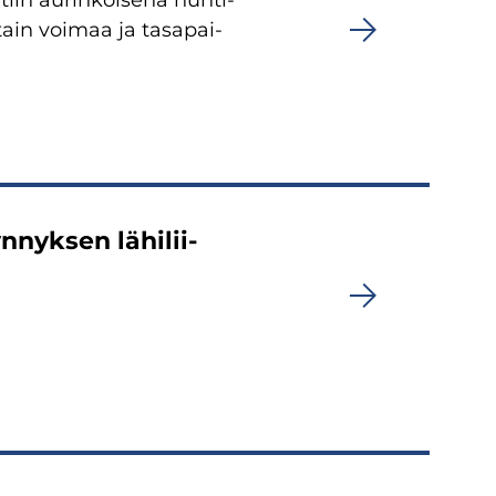
iin au­rin­koi­se­na huh­ti­
­tain voi­maa ja ta­sa­pai­
n­nyk­sen lä­hi­lii­