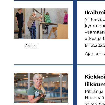
Ikäih­mi­
Yli 65-​vu
kym­me­nes
vaa­maan li
arkea ja to
8.12.202
Artikkeli
Ajan­koh­ta
Kiek­koi
liik­ku­
Pit­kän ja
Haan­pää yl
21.8.202