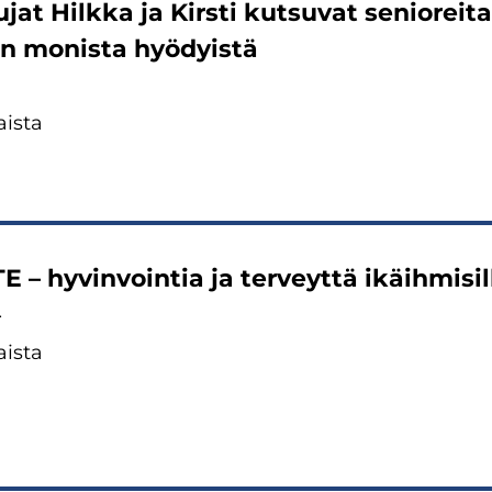
ku­jat Hilk­ka ja Kirs­ti kut­su­vat se­nio­rei­
n mo­nis­ta hyö­dyis­tä
is­ta
 – hy­vin­voin­tia ja ter­veyt­tä ikäih­mi­sil­
4
is­ta