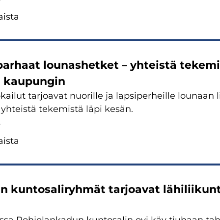
is­ta
r­haat lou­nas­het­ket – yh­teis­tä te­ke­mis
i kau­pun­gin
kai­lut tar­joa­vat nuo­ril­le ja lap­si­per­heil­le lou­naan 
yh­teis­tä te­ke­mis­tä läpi kesän.
5
is­ta
n kun­to­sa­li­ryh­mät tar­joa­vat lä­hi­lii­ku