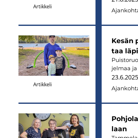
Artikkeli
Ajan­koh­ta
Kesän pa
taa läp
Puis­to­ruo­
jel­maa ja 
23.6.202
Artikkeli
Ajan­koh­ta
Poh­jo­la
laan