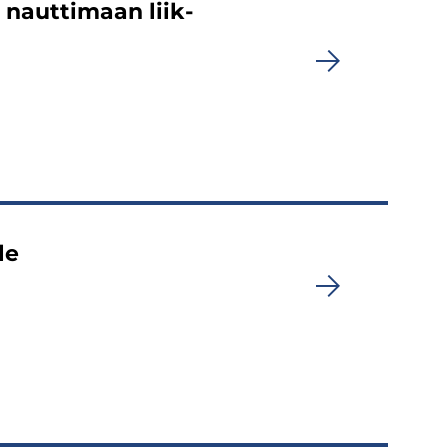
ta naut­ti­maan liik­
le