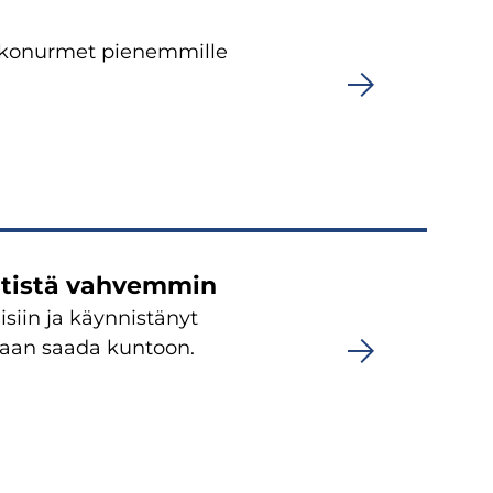
e­ko­nur­met pie­nem­mil­le
­tis­tä vah­vem­min
siin ja käyn­nis­tä­nyt
­lu­taan saada kun­toon.