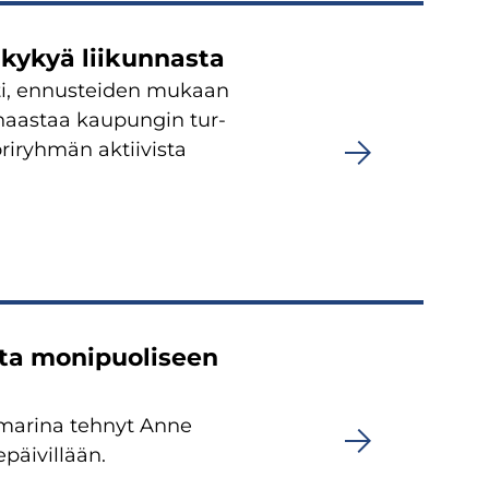
­ky­kyä lii­kun­nas­ta
­ti, en­nus­tei­den mu­kaan
 haas­taa kau­pun­gin tur­
i­ryh­män ak­tii­vis­ta
ta mo­ni­puo­li­seen
o­ma­ri­na teh­nyt Anne
­päi­vil­lään.