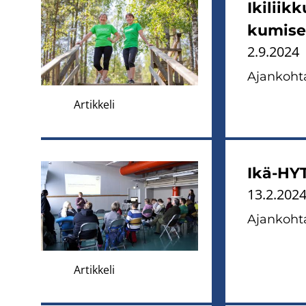
Iki­liik­
ku­mi­se
2.9.2024
Ajan­koh­ta
Artikkeli
Ikä-​HYTE
13.2.202
Ajan­koh­ta
Artikkeli