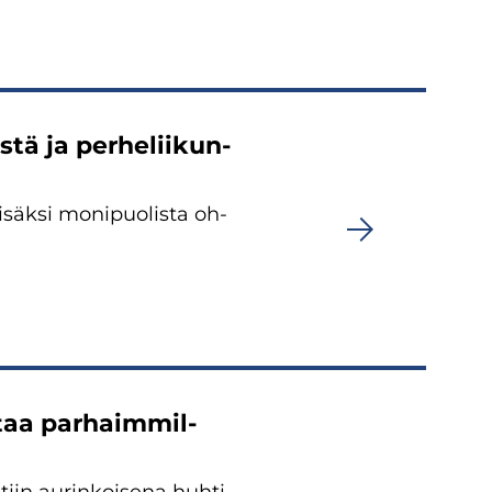
­tä ja per­he­lii­kun­
li­säk­si mo­ni­puo­lis­ta oh­
n­taa par­haim­mil­