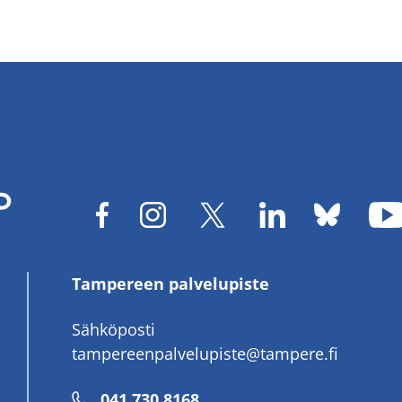
Tampereen palvelupiste
Sähköposti
tampereenpalvelupiste@tampere.fi
Puhelinnumero
041 730 8168