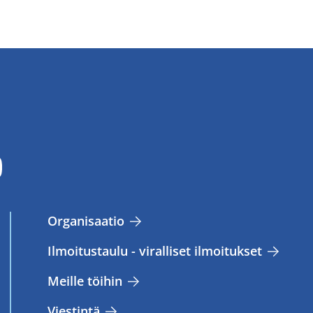
Or­ga­ni­saa­tio
Il­moi­tus­tau­lu - vi­ral­li­set il­moi­tuk­set
Meil­le töi­hin
Vies­tin­tä