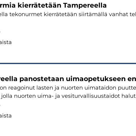
r­mia kier­rä­te­tään Tam­pe­reel­la
­la te­ko­nur­met kier­rä­te­tään siir­tä­mäl­lä van­hat t
6
is­ta
eel­la pa­nos­te­taan ui­mao­pe­tuk­seen en
on rea­goi­nut las­ten ja nuor­ten ui­ma­tai­don puut­tei­
, jolla nuor­ten uima- ja ve­si­tur­val­li­suus­tai­dot ha
6
is­ta