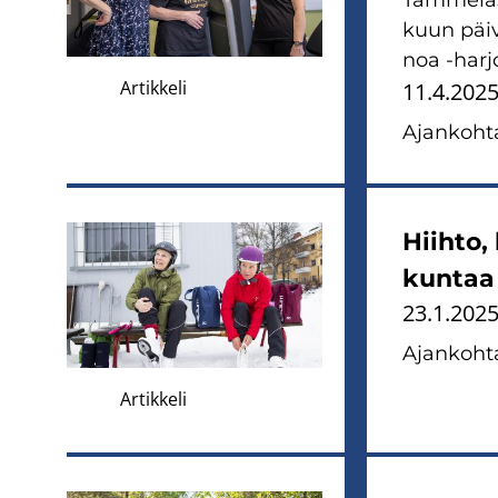
Tam­me­las­
kuun päi­vä
noa -​harj
Artikkeli
11.4.202
Ajan­koh­ta
Hiih­to, 
kun­taa
23.1.202
Ajan­koh­ta
Artikkeli