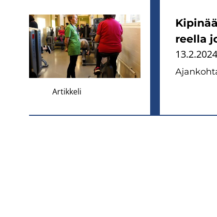
Ki­pi­nä
reel­la 
13.2.202
Ajan­koh­ta
Artikkeli
Sivunumerointi