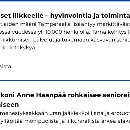
set liik­keel­le – hy­vin­voin­tia ja toi­min­ta
otiaiden määrä Tam­pe­reel­la li­sään­tyy mer­kit­tä­väs
­sä vuo­des­sa yli 10 000 hen­ki­löl­lä. Tämä ke­hi­tys
ik­ku­mi­sen pal­ve­lut ja tu­ke­maan kas­va­van se­nio­r
i­min­ta­ky­kyä.
5
is­ta
­ko­ni Anne Haan­pää roh­kai­see se­nio­rei­
mi­seen
 me­nes­tyk­sek­kään uran jää­kiek­koi­li­ja­na ja ero­tu
­lä­pi­tää mo­ni­puo­lis­ta ja lii­kun­nal­lis­ta arkea elä­ke
5