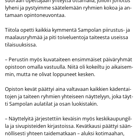
suo­raan opet­ta­jaan yh­teyt­tä ot­ta­mal­la, jol­loin jo­no­tus
ly­he­ni ja pys­tyim­me sää­te­le­mään ryh­mien kokoa ja an­
ta­maan opin­to­neu­von­taa.
Tii­to­la opet­ti kaik­kia kym­men­tä Sam­po­lan piirustus-​ ja
maa­laus­ryh­mää ja piti toi­ve­luen­to­ja tai­tees­ta useis­sa
ti­lai­suuk­sis­sa.
– Pe­rus­tin myös ku­va­tai­teen en­sim­mäi­set päi­vä­ryh­mät
opis­toon omal­la vas­tuul­la. Niitä oli ko­keil­tu jo ai­kai­sem­
min, mutta ne oli­vat lop­pu­neet kes­ken.
Opis­ton kevät päät­tyi aina val­ta­vaan kaik­kien kä­den­tai­
to­jen ja tai­teen ryh­mien yh­tei­seen näyt­te­lyyn, joka täyt­
ti Sam­po­lan au­la­ti­lat ja osan luo­kis­ta­kin.
– Näyt­te­lyi­tä jär­jes­tet­tiin ke­väi­sin myös kes­ki­kau­pun­gil­
la ja si­vu­pis­tei­den kir­jas­tois­sa. Ke­vät­kausi päät­tyi sään­
nöl­li­ses­ti yh­teen tai­de­mat­kaan – aluk­si ko­ti­maa­han,