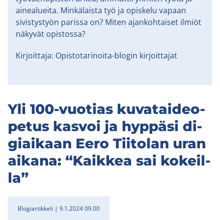
ainealueita. Minkälaista työ ja opiskelu vapaan
sivistystyön parissa on? Miten ajankohtaiset ilmiöt
näkyvät opistossa?
Kirjoittaja: Opistotarinoita-blogin kirjoittajat
Yli 100-​vuotias ku­va­tai­deo­
pe­tus kas­voi ja hyp­pä­si di­
giai­kaan Eero Tii­to­lan uran
ai­ka­na: “Kaik­kea sai ko­keil­
la”
Blogiartikkeli
9.1.2024 09.00