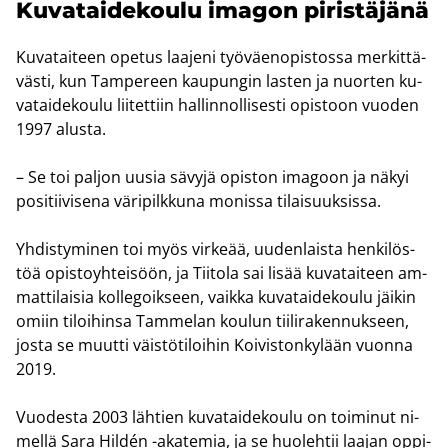
Ku­va­tai­de­kou­lu ima­gon pi­ris­tä­jä­nä
Ku­va­tai­teen ope­tus laa­je­ni työ­väen­opis­tos­sa mer­kit­tä­
väs­ti, kun Tam­pe­reen kau­pun­gin las­ten ja nuor­ten ku­
va­tai­de­kou­lu lii­tet­tiin hal­lin­nol­li­ses­ti opis­toon vuo­den
1997 alus­ta.
– Se toi pal­jon uusia sä­vy­jä opis­ton ima­goon ja näkyi
po­si­tii­vi­se­na vä­ri­pilk­ku­na mo­nis­sa ti­lai­suuk­sis­sa.
Yh­dis­ty­mi­nen toi myös vir­ke­ää, uu­den­lais­ta hen­ki­lös­
töä opis­to­yh­tei­söön, ja Tii­to­la sai lisää ku­va­tai­teen am­
mat­ti­lai­sia kol­le­goik­seen, vaik­ka ku­va­tai­de­kou­lu jäi­kin
omiin ti­loi­hin­sa Tam­me­lan kou­lun tii­li­ra­ken­nuk­seen,
josta se muut­ti väis­tö­ti­loi­hin Koi­vis­ton­ky­lään vuon­na
2019.
Vuo­des­ta 2003 läh­tien ku­va­tai­de­kou­lu on toi­mi­nut ni­
mel­lä Sara Hildén -​akatemia, ja se huo­leh­tii laa­jan op­pi­