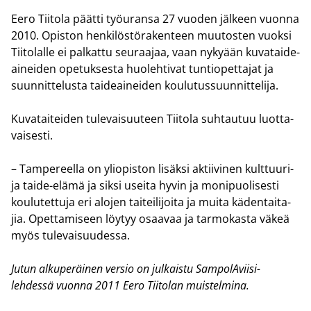
Eero Tii­to­la päät­ti työ­uran­sa 27 vuo­den jäl­keen vuon­na
2010. Opis­ton hen­ki­lös­tö­ra­ken­teen muu­tos­ten vuok­si
Tii­to­lal­le ei pal­kat­tu seu­raa­jaa, vaan ny­ky­ään ku­va­tai­de­
ai­nei­den ope­tuk­ses­ta huo­leh­ti­vat tun­tio­pet­ta­jat ja
suun­nit­te­lus­ta tai­de­ai­nei­den kou­lu­tus­suun­nit­te­li­ja.
Ku­va­tai­tei­den tu­le­vai­suu­teen Tii­to­la suh­tau­tuu luot­ta­
vai­ses­ti.
– Tam­pe­reel­la on yli­opis­ton li­säk­si ak­tii­vi­nen kulttuuri-​
ja taide-​elämä ja siksi usei­ta hyvin ja mo­ni­puo­li­ses­ti
kou­lu­tet­tu­ja eri alo­jen tai­tei­li­joi­ta ja muita kä­den­tai­ta­
jia. Opet­ta­mi­seen löy­tyy osaa­vaa ja tar­mo­kas­ta väkeä
myös tu­le­vai­suu­des­sa.
Jutun al­ku­pe­räi­nen ver­sio on jul­kais­tu SampolAviisi-​
lehdessä vuon­na 2011 Eero Tii­to­lan muis­tel­mi­na.