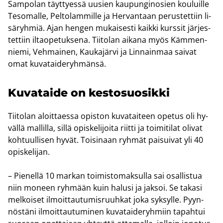
Sam­po­lan täyt­tyes­sä uusien kau­pun­gi­no­sien kou­luil­le
Te­so­mal­le, Pel­to­lam­mil­le ja Her­van­taan pe­rus­tet­tiin li­
sä­ryh­miä. Ajan hen­gen mu­kai­ses­ti kaik­ki kurs­sit jär­jes­
tet­tiin il­tao­pe­tuk­se­na. Tii­to­lan ai­ka­na myös Käm­men­
nie­mi, Veh­mai­nen, Kau­ka­jär­vi ja Lin­nain­maa sai­vat
omat ku­va­tai­de­ryh­män­sä.
Ku­va­tai­de on kes­to­suo­sik­ki
Tii­to­lan aloit­taes­sa opis­ton ku­va­tai­teen ope­tus oli hy­
väl­lä mal­lil­la, sillä opis­ke­li­joi­ta riit­ti ja toi­mi­ti­lat oli­vat
koh­tuul­li­sen hyvät. Toi­si­naan ryh­mät pai­sui­vat yli 40
opis­ke­li­jan.
– Pie­nel­lä 10 mar­kan toi­mis­to­mak­sul­la sai osal­lis­tua
niin mo­neen ryh­mään kuin ha­lusi ja jak­soi. Se ta­ka­si
mel­koi­set il­moit­tau­tu­mis­ruuh­kat joka syk­syl­le. Pyyn­
nös­tä­ni il­moit­tau­tu­mi­nen ku­va­tai­de­ryh­miin ta­pah­tui