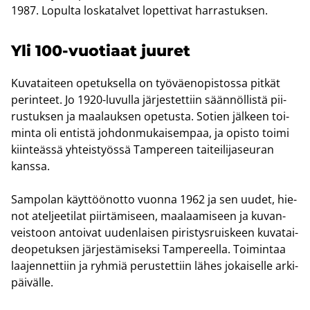
1987. Lo­pul­ta los­ka­tal­vet lo­pet­ti­vat har­ras­tuk­sen.
Yli 100-​vuotiaat juu­ret
Ku­va­tai­teen ope­tuk­sel­la on työ­väen­opis­tos­sa pit­kät
pe­rin­teet. Jo 1920-​luvulla jär­jes­tet­tiin sään­nöl­lis­tä pii­
rus­tuk­sen ja maa­lauk­sen ope­tus­ta. So­tien jäl­keen toi­
min­ta oli en­tis­tä joh­don­mu­kai­sem­paa, ja opis­to toimi
kiin­teäs­sä yh­teis­työs­sä Tam­pe­reen tai­tei­li­ja­seu­ran
kans­sa.
Sam­po­lan käyt­töön­ot­to vuon­na 1962 ja sen uudet, hie­
not atel­jee­ti­lat piir­tä­mi­seen, maa­laa­mi­seen ja ku­van­
veis­toon an­toi­vat uu­den­lai­sen pi­ris­tys­ruis­keen ku­va­tai­
deo­pe­tuk­sen jär­jes­tä­mi­sek­si Tam­pe­reel­la. Toi­min­taa
laa­jen­net­tiin ja ryh­miä pe­rus­tet­tiin lähes jo­kai­sel­le ar­ki­
päi­väl­le.