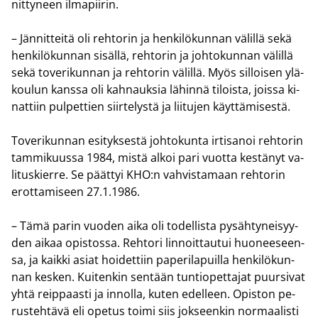
nit­ty­neen il­ma­pii­rin.
– Jän­nit­tei­tä oli reh­to­rin ja hen­ki­lö­kun­nan vä­lil­lä sekä
hen­ki­lö­kun­nan si­säl­lä, reh­to­rin ja joh­to­kun­nan vä­lil­lä
sekä to­ve­ri­kun­nan ja reh­to­rin vä­lil­lä. Myös sil­loi­sen ylä­
kou­lun kans­sa oli kah­nauk­sia lä­hin­nä ti­lois­ta, jois­sa ki­
nat­tiin pul­pet­tien siir­te­lys­tä ja lii­tu­jen käyt­tä­mi­ses­tä.
To­ve­ri­kun­nan esi­tyk­ses­tä joh­to­kun­ta ir­ti­sa­noi reh­to­rin
tam­mi­kuus­sa 1984, mistä alkoi pari vuot­ta kes­tä­nyt va­
li­tus­kier­re. Se päät­tyi KHO:n vah­vis­ta­maan reh­to­rin
erot­ta­mi­seen 27.1.1986.
– Tämä parin vuo­den aika oli to­del­lis­ta py­säh­ty­nei­syy­
den aikaa opis­tos­sa. Reh­to­ri lin­noit­tau­tui huo­nee­seen­
sa, ja kaik­ki asiat hoi­det­tiin pa­pe­ri­la­puil­la hen­ki­lö­kun­
nan kes­ken. Kui­ten­kin sen­tään tun­tio­pet­ta­jat puur­si­vat
yhtä reip­paas­ti ja in­nol­la, kuten edel­leen. Opis­ton pe­
rus­teh­tä­vä eli ope­tus toimi siis jok­seen­kin nor­maa­lis­ti