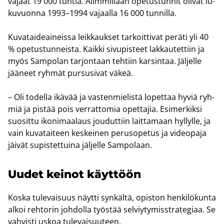
va­jaat 19 000 tun­tia. Alim­mil­laan ope­tus­tun­nit oli­vat lu­
ku­vuon­na 1993–1994 va­jaal­la 16 000 tun­nil­la.
Ku­va­tai­de­ai­neis­sa leik­kauk­set tar­koit­ti­vat pe­rä­ti yli 40
% ope­tus­tun­neis­ta. Kaik­ki si­vu­pis­teet lak­kau­tet­tiin ja
myös Sam­po­lan tar­jon­taan teh­tiin kar­sin­taa. Jäl­jel­le
jää­neet ryh­mät pur­susi­vat väkeä.
– Oli to­del­la ikä­vää ja vas­ten­mie­lis­tä lo­pet­taa hyviä ryh­
miä ja pis­tää pois ver­rat­to­mia opet­ta­jia. Esi­mer­kik­si
suo­sit­tu iko­ni­maa­laus jou­dut­tiin lait­ta­maan hyl­lyl­le, ja
vain ku­va­tai­teen kes­kei­nen pe­rus­o­pe­tus ja vi­deo­pa­ja
jäi­vät su­pis­tet­tui­na jäl­jel­le Sam­po­laan.
Uudet kei­not käyt­töön
Koska tu­le­vai­suus näyt­ti syn­käl­tä, opis­ton hen­ki­lö­kun­ta
alkoi reh­to­rin joh­dol­la työs­tää sel­viy­ty­mis­stra­te­gi­aa. Se
vah­vis­ti uskoa tu­le­vai­suu­teen.