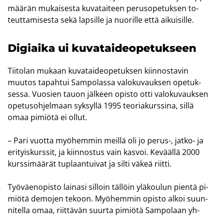
mää­rän mu­kai­ses­ta ku­va­tai­teen pe­rus­o­pe­tuk­sen to­
teut­ta­mi­ses­ta sekä lap­sil­le ja nuo­ril­le että ai­kui­sil­le.
Di­giai­ka ui ku­va­tai­deo­pe­tuk­seen
Tii­to­lan mu­kaan ku­va­tai­deo­pe­tuk­sen kiin­nos­ta­vin
muu­tos ta­pah­tui Sam­po­las­sa va­lo­ku­vauk­sen ope­tuk­
ses­sa. Vuo­sien tauon jäl­keen opis­to otti va­lo­ku­vauk­sen
ope­tus­oh­jel­maan syk­syl­lä 1995 teo­ria­kurs­si­na, sillä
omaa pi­miö­tä ei ollut.
– Pari vuot­ta myö­hem­min meil­lä oli jo perus-​, jatko-​ ja
eri­tyis­kurs­sit, ja kiin­nos­tus vain kas­voi. Ke­vääl­lä 2000
kurs­si­mää­rät tuplaan­tui­vat ja silti väkeä riit­ti.
Työ­väen­opis­to lai­na­si sil­loin täl­löin ylä­kou­lun pien­tä pi­
miö­tä de­mo­jen te­koon. Myö­hem­min opis­to alkoi suun­
ni­tel­la omaa, riit­tä­vän suur­ta pi­miö­tä Sam­po­laan yh­