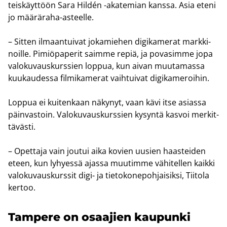
teis­käyt­töön Sara Hildén -​akatemian kans­sa. Asia eteni
jo määräraha-​asteelle.
– Sit­ten il­maan­tui­vat jo­ka­mie­hen di­gi­ka­me­rat mark­ki­
noil­le. Pi­miö­pa­pe­rit saim­me repiä, ja po­va­sim­me jopa
va­lo­ku­vaus­kurs­sien lop­pua, kun aivan muu­ta­mas­sa
kuu­kau­des­sa fil­mi­ka­me­rat vaih­tui­vat di­gi­ka­me­roi­hin.
Lop­pua ei kui­ten­kaan nä­ky­nyt, vaan kävi itse asias­sa
päin­vas­toin. Va­lo­ku­vaus­kurs­sien ky­syn­tä kas­voi mer­kit­
tä­väs­ti.
– Opet­ta­ja vain jou­tui aika ko­vien uusien haas­tei­den
eteen, kun ly­hyes­sä ajas­sa muu­tim­me vä­hi­tel­len kaik­ki
va­lo­ku­vaus­kurs­sit digi- ja tie­to­ko­ne­poh­jai­sik­si, Tii­to­la
ker­too.
Tam­pe­re on osaa­jien kau­pun­ki