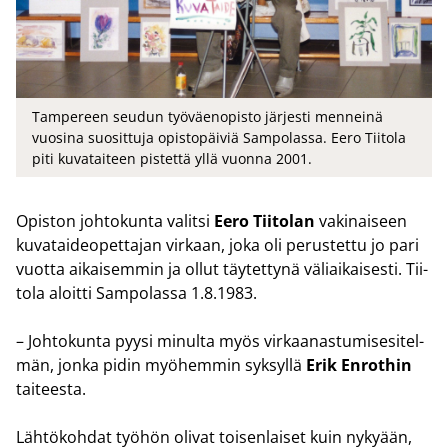
Tampereen seudun työväenopisto järjesti menneinä
vuosina suosittuja opistopäiviä Sampolassa. Eero Tiitola
piti kuvataiteen pistettä yllä vuonna 2001.
Opis­ton joh­to­kun­ta va­lit­si
Eero Tii­to­lan
va­ki­nai­seen
ku­va­tai­deo­pet­ta­jan vir­kaan, joka oli pe­rus­tet­tu jo pari
vuot­ta ai­kai­sem­min ja ollut täy­tet­ty­nä vä­liai­kai­ses­ti. Tii­
to­la aloit­ti Sam­po­las­sa 1.8.1983.
– Joh­to­kun­ta pyysi mi­nul­ta myös vir­kaa­nas­tu­mi­se­si­tel­
män, jonka pidin myö­hem­min syk­syl­lä
Erik En­rot­hin
tai­tees­ta.
Läh­tö­koh­dat työ­hön oli­vat toi­sen­lai­set kuin ny­ky­ään,