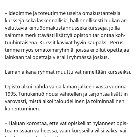
– Ideoim­me ja to­teu­tim­me usei­ta oma­kus­tan­tei­sia
kurs­se­ja sekä las­ken­nal­li­sia, hal­lin­nol­li­ses­ti hiu­kan ar­
ve­lut­ta­via kiin­tiö­oma­kus­tan­nus­se­ka­kurs­se­ja, joil­la
saim­me mer­kit­tä­väs­ti li­sät­tyä opis­ton tar­jon­taa koh­
tuu­hin­tai­se­na. Kurs­sit kä­vi­vät hyvin kau­pak­si. Pe­rus­
tim­me myös oma­toi­mi­ryh­miä, jois­sa ei ollut opet­ta­jaa
lain­kaan tai opet­ta­ja vie­rai­li ryh­mäs­sä jos­kus.
Laman ai­ka­na ryh­mät muut­tui­vat ni­mel­tään kurs­seik­si.
Opis­to alkoi nähdä valoa laman jäl­keen vasta vuon­na
1995. Tun­ti­kiin­tiö nousi vä­hi­tel­len ja tar­jon­taa li­sät­tiin
va­ro­vas­ti, mistä alkoi ta­lou­del­li­nen ja toi­min­nal­li­nen
ko­hen­tu­mi­nen.
– Ha­luan ko­ros­taa, et­tei­vät opis­ke­li­jat hy­län­neet opis­
toa mis­sään vai­hees­sa, vaan kurs­seil­la vi­li­si väkeä vai­