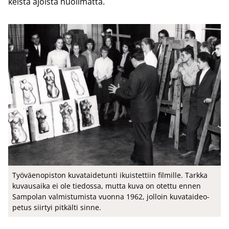
keis­ta ajois­ta huo­li­mat­ta.
Työ­väen­opis­ton ku­va­tai­de­tun­ti ikuis­tet­tiin fil­mil­le. Tark­ka
ku­vausai­ka ei ole tie­dos­sa, mutta kuva on otet­tu ennen
Sam­po­lan val­mis­tu­mis­ta vuon­na 1962, jol­loin ku­va­tai­deo­
pe­tus siir­tyi pit­käl­ti sinne.