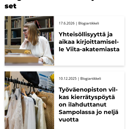
set
17.6.2026
| Blo­giar­tik­ke­li
Yh­tei­söl­li­syyt­tä ja
aikaa kir­joit­ta­mi­sel­
le Viita-​akatemiasta
10.12.2025
| Blo­giar­tik­ke­li
Työ­väen­opis­ton vil­
kas kier­rä­tys­pöy­tä
on ilah­dut­ta­nut
Sam­po­las­sa jo neljä
vuot­ta