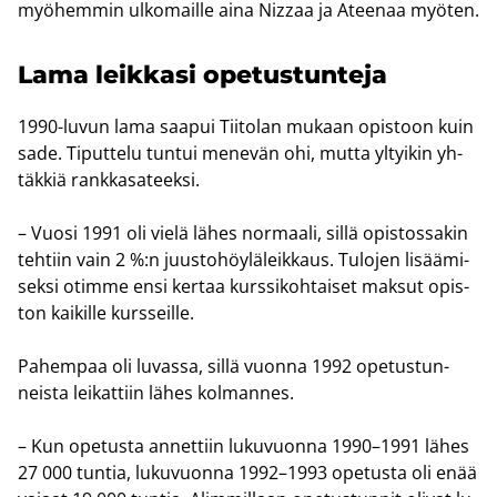
myö­hem­min ul­ko­mail­le aina Nizzaa ja Atee­naa myö­ten.
Lama leik­ka­si ope­tus­tun­te­ja
1990-​luvun lama saa­pui Tii­to­lan mu­kaan opis­toon kuin
sade. Ti­put­te­lu tun­tui me­ne­vän ohi, mutta yl­tyi­kin yh­
täk­kiä rank­ka­sa­teek­si.
– Vuosi 1991 oli vielä lähes nor­maa­li, sillä opis­tos­sa­kin
teh­tiin vain 2 %:n juus­to­höy­lä­leik­kaus. Tu­lo­jen li­sää­mi­
sek­si otim­me ensi ker­taa kurs­si­koh­tai­set mak­sut opis­
ton kai­kil­le kurs­seil­le.
Pa­hem­paa oli lu­vas­sa, sillä vuon­na 1992 ope­tus­tun­
neis­ta lei­kat­tiin lähes kol­man­nes.
– Kun ope­tus­ta an­net­tiin lu­ku­vuon­na 1990–1991 lähes
27 000 tun­tia, lu­ku­vuon­na 1992–1993 ope­tus­ta oli enää