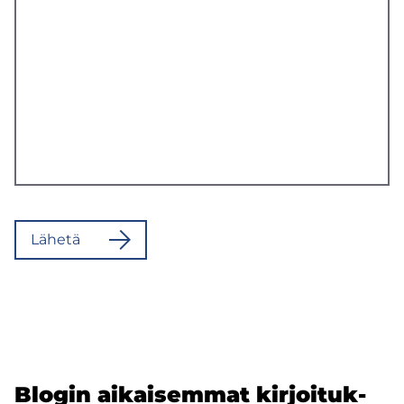
Lä­he­tä
Blo­gin ai­kai­sem­mat kir­joi­tuk­