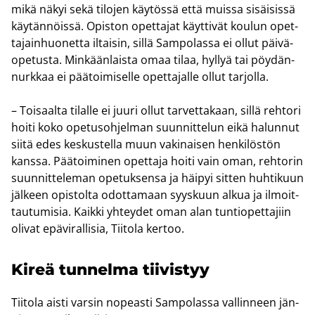
mikä näkyi sekä ti­lo­jen käy­tös­sä että muis­sa si­säi­sis­sä
käy­tän­nöis­sä. Opis­ton opet­ta­jat käyt­ti­vät kou­lun opet­
ta­jain­huo­net­ta il­tai­sin, sillä Sam­po­las­sa ei ollut päi­vä­
ope­tus­ta. Min­kään­lais­ta omaa tilaa, hyl­lyä tai pöy­dän­
nurk­kaa ei pää­toi­mi­sel­le opet­ta­jal­le ollut tar­jol­la.
– Toi­saal­ta ti­lal­le ei juuri ollut tar­vet­ta­kaan, sillä reh­to­ri
hoiti koko ope­tus­oh­jel­man suun­nit­te­lun eikä ha­lun­nut
siitä edes kes­kus­tel­la muun va­ki­nai­sen hen­ki­lös­tön
kans­sa. Pää­toi­mi­nen opet­ta­ja hoiti vain oman, reh­to­rin
suun­nit­te­le­man ope­tuk­sen­sa ja häi­pyi sit­ten huh­ti­kuun
jäl­keen opis­tol­ta odot­ta­maan syys­kuun alkua ja il­moit­
tau­tu­mi­sia. Kaik­ki yh­tey­det oman alan tun­tio­pet­ta­jiin
oli­vat epä­vi­ral­li­sia, Tii­to­la ker­too.
Kireä tun­nel­ma tii­vis­tyy
Tii­to­la aisti var­sin no­peas­ti Sam­po­las­sa val­lin­neen jän­