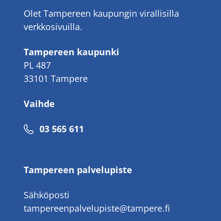
Olet Tampereen kaupungin virallisilla
verkkosivuilla.
Tampereen kaupunki
PL 487
33101 Tampere
Vaihde
Puhelinnumero
03 565 611
Tampereen palvelupiste
Sähköposti
tampereenpalvelupiste@tampere.fi