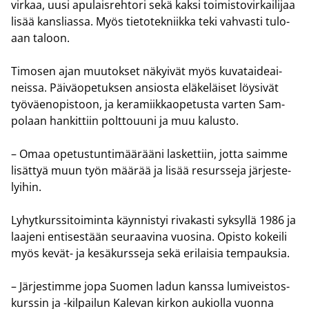
vir­kaa, uusi apu­lais­reh­to­ri sekä kaksi toi­mis­to­vir­kai­li­jaa
lisää kans­lias­sa. Myös tie­to­tek­niik­ka teki vah­vas­ti tu­lo­
aan ta­loon.
Ti­mo­sen ajan muu­tok­set nä­kyi­vät myös ku­va­tai­de­ai­
neis­sa. Päi­vä­ope­tuk­sen an­sios­ta elä­ke­läi­set löy­si­vät
työ­väen­opis­toon, ja ke­ra­miik­kao­pe­tus­ta var­ten Sam­
po­laan han­kit­tiin polt­to­uu­ni ja muu ka­lus­to.
– Omaa ope­tus­tun­ti­mää­rää­ni las­ket­tiin, jotta saim­me
li­sät­tyä muun työn mää­rää ja lisää re­surs­se­ja jär­jes­te­
lyi­hin.
Ly­hyt­kurs­si­toi­min­ta käyn­nis­tyi ri­va­kas­ti syk­syl­lä 1986 ja
laa­je­ni en­ti­ses­tään seu­raa­vi­na vuo­si­na. Opis­to ko­kei­li
myös kevät-​ ja ke­sä­kurs­se­ja sekä eri­lai­sia tem­pauk­sia.
– Jär­jes­tim­me jopa Suo­men ladun kans­sa lu­mi­veis­tos­
kurs­sin ja -​kilpailun Ka­le­van kir­kon au­kiol­la vuon­na