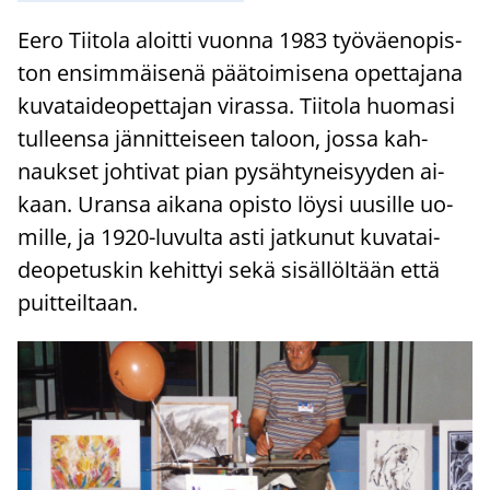
Eero Tii­to­la aloit­ti vuon­na 1983 työ­väen­opis­
ton en­sim­mäi­se­nä pää­toi­mi­se­na opet­ta­ja­na
ku­va­tai­deo­pet­ta­jan vi­ras­sa. Tii­to­la huo­ma­si
tul­leen­sa jän­nit­tei­seen ta­loon, jossa kah­
nauk­set joh­ti­vat pian py­säh­ty­nei­syy­den ai­
kaan. Uran­sa ai­ka­na opis­to löysi uusil­le uo­
mil­le, ja 1920-​luvulta asti jat­ku­nut ku­va­tai­
deo­pe­tus­kin ke­hit­tyi sekä si­säl­löl­tään että
puit­teil­taan.