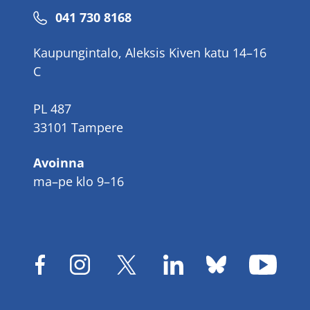
Puhelinnumero
041 730 8168
Kaupungintalo, Aleksis Kiven katu 14–16
C
PL 487
33101 Tampere
Avoinna
ma–pe klo 9–16