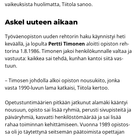
vai­keuk­sis­ta huo­li­mat­ta, Tii­to­la sanoo.
Askel uu­teen ai­kaan
Työ­väen­opis­ton uuden reh­to­rin haku käyn­nis­tyi heti
ke­vääl­lä, ja lo­pul­ta
Pert­ti Ti­mo­nen
aloit­ti opis­ton reh­
to­ri­na 1.8.1986. Ti­mo­nen jakoi hen­ki­lö­kun­nal­le val­taa ja
vas­tuu­ta: kaik­kea sai tehdä, kun­han kan­toi siitä vas­
tuun.
– Ti­mo­sen joh­dol­la alkoi opis­ton nousu­kii­to, jonka
vasta 1990-​luvun lama kat­kai­si, Tii­to­la ker­too.
Ope­tus­tun­ti­mää­rien pit­kään jat­ku­nut ala­mä­ki kään­tyi
nousuun, opis­to sai lisää ryh­miä, pe­rus­ti si­vu­pis­tei­tä ja
päi­vä­ryh­miä, kas­vat­ti hen­ki­lös­tö­mää­rää ja sai lisää
rahaa toi­min­nan ke­hit­tä­mi­seen. Vuon­na 1989 opis­tos­
sa oli jo täy­tet­ty­nä seit­se­män pää­toi­mis­ta opet­ta­jan