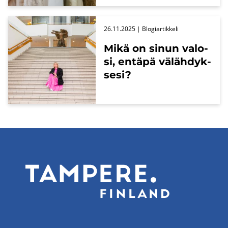
26.11.2025
| Blo­giar­tik­ke­li
Mikä on sinun va­lo­
si, en­tä­pä vä­läh­dyk­
se­si?