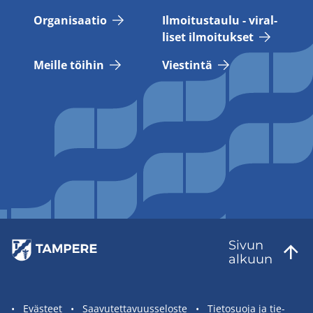
Or­ga­ni­saa­tio
Il­moi­tus­tau­lu - vi­ral­
li­set il­moi­tuk­set
Meil­le töi­hin
Vies­tin­tä
Sivun
al­kuun
Sivuston
Eväs­teet
Saa­vu­tet­ta­vuus­se­los­te
Tie­to­suo­ja ja tie­