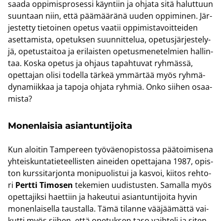
saada op­pi­mis­pro­ses­si käyn­tiin ja oh­ja­ta sitä ha­lut­tuun
suun­taan niin, että pää­mää­rä­nä uuden op­pi­mi­nen. Jär­
jes­tet­ty tie­toi­nen ope­tus vaa­tii op­pi­mis­ta­voit­tei­den
aset­ta­mis­ta, ope­tuk­sen suun­nit­te­lua, ope­tus­jär­jes­te­ly­
jä, ope­tus­tai­toa ja eri­lais­ten ope­tus­me­ne­tel­mien hal­lin­
taa. Koska ope­tus ja oh­jaus ta­pah­tu­vat ryh­mäs­sä,
opet­ta­jan olisi to­del­la tär­keä ym­mär­tää myös ryh­mä­
dy­na­miik­kaa ja ta­po­ja oh­ja­ta ryh­miä. Onko sii­hen osaa­
mis­ta?
Mo­nen­lai­sia asian­tun­ti­joi­ta
Kun aloi­tin Tam­pe­reen työ­väen­opis­tos­sa pää­toi­mi­se­na
yh­teis­kun­ta­tie­teel­lis­ten ai­nei­den opet­ta­ja­na 1987, opis­
ton kurs­si­tar­jon­ta mo­ni­puo­lis­tui ja kas­voi, kii­tos reh­to­
ri
Pert­ti Ti­mo­sen
te­ke­mien uu­dis­tus­ten. Sa­mal­la myös
opet­ta­jik­si haet­tiin ja ha­keu­tui asian­tun­ti­joi­ta hyvin
mo­nen­lai­sel­la taus­tal­la. Tämä ti­lan­ne vää­jää­mät­tä vai­
kut­ti myös sii­hen, että ope­tuk­sen taso vaih­te­li ja siten