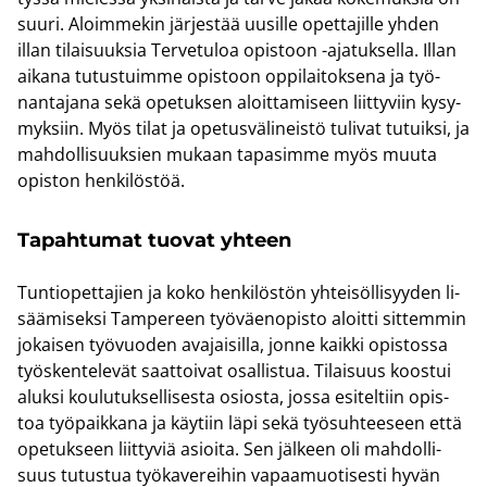
suuri. Aloim­me­kin jär­jes­tää uusil­le opet­ta­jil­le yhden
illan ti­lai­suuk­sia Ter­ve­tu­loa opis­toon -​ajatuksella. Illan
ai­ka­na tu­tus­tuim­me opis­toon op­pi­lai­tok­se­na ja työ­
nan­ta­ja­na sekä ope­tuk­sen aloit­ta­mi­seen liit­ty­viin ky­sy­
myk­siin. Myös tilat ja ope­tus­vä­li­neis­tö tu­li­vat tu­tuik­si, ja
mah­dol­li­suuk­sien mu­kaan ta­pa­sim­me myös muuta
opis­ton hen­ki­lös­töä.
Ta­pah­tu­mat tuo­vat yh­teen
Tun­tio­pet­ta­jien ja koko hen­ki­lös­tön yh­tei­söl­li­syy­den li­
sää­mi­sek­si Tam­pe­reen työ­väen­opis­to aloit­ti sit­tem­min
jo­kai­sen työ­vuo­den ava­jai­sil­la, jonne kaik­ki opis­tos­sa
työs­ken­te­le­vät saat­toi­vat osal­lis­tua. Ti­lai­suus koos­tui
aluk­si kou­lu­tuk­sel­li­ses­ta osios­ta, jossa esi­tel­tiin opis­
toa työ­paik­ka­na ja käy­tiin läpi sekä työ­suh­tee­seen että
ope­tuk­seen liit­ty­viä asioi­ta. Sen jäl­keen oli mah­dol­li­
suus tu­tus­tua työ­ka­ve­rei­hin va­paa­muo­ti­ses­ti hyvän