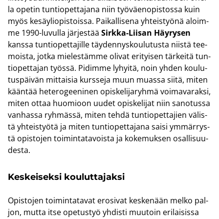
la ope­tin tun­tio­pet­ta­ja­na niin työ­väen­opis­tos­sa kuin
myös ke­säy­li­opis­tois­sa. Pai­kal­li­se­na yh­teis­työ­nä aloim­
me 1990-​luvulla jär­jes­tää
Sirkka-​Liisan Häy­ry­sen
kans­sa tun­tio­pet­ta­jil­le täy­den­nys­kou­lu­tus­ta niis­tä tee­
mois­ta, jotka mie­les­täm­me oli­vat eri­tyi­sen tär­kei­tä tun­
tio­pet­ta­jan työs­sä. Pi­dim­me ly­hyi­tä, noin yhden kou­lu­
tus­päi­vän mit­tai­sia kurs­se­ja muun muas­sa siitä, miten
kään­tää he­te­ro­gee­ni­nen opis­ke­li­ja­ryh­mä voi­ma­va­rak­si,
miten ottaa huo­mioon uudet opis­ke­li­jat niin sa­no­tus­sa
van­has­sa ryh­mäs­sä, miten tehdä tun­tio­pet­ta­jien vä­lis­
tä yh­teis­työ­tä ja miten tun­tio­pet­ta­ja­na saisi ym­mär­rys­
tä opis­to­jen toi­min­ta­ta­vois­ta ja ko­ke­muk­sen osal­li­suu­
des­ta.
Kes­kei­sek­si kou­lut­ta­jak­si
Opis­to­jen toi­min­ta­ta­vat ero­si­vat kes­ke­nään melko pal­
jon, mutta itse ope­tus­työ yh­dis­ti muu­toin eri­lai­sis­sa