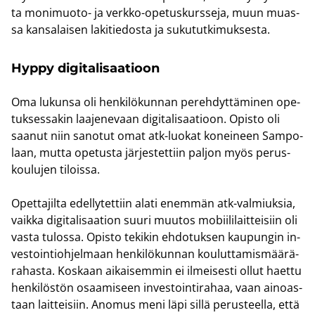
ta monimuoto-​ ja verkko-​opetuskursseja, muun muas­
sa kan­sa­lai­sen la­ki­tie­dos­ta ja su­ku­tut­ki­muk­ses­ta.
Hyppy di­gi­ta­li­saa­tioon
Oma lu­kun­sa oli hen­ki­lö­kun­nan pe­reh­dyt­tä­mi­nen ope­
tuk­ses­sa­kin laa­je­ne­vaan di­gi­ta­li­saa­tioon. Opis­to oli
saa­nut niin sa­no­tut omat atk-​luokat ko­nei­neen Sam­po­
laan, mutta ope­tus­ta jär­jes­tet­tiin pal­jon myös pe­rus­
kou­lu­jen ti­lois­sa.
Opet­ta­jil­ta edel­ly­tet­tiin alati enem­män atk-​valmiuksia,
vaik­ka di­gi­ta­li­saa­tion suuri muu­tos mo­bii­li­lait­tei­siin oli
vasta tu­los­sa. Opis­to te­ki­kin eh­do­tuk­sen kau­pun­gin in­
ves­toin­tioh­jel­maan hen­ki­lö­kun­nan kou­lut­ta­mis­mää­rä­
ra­has­ta. Kos­kaan ai­kai­sem­min ei il­mei­ses­ti ollut haet­tu
hen­ki­lös­tön osaa­mi­seen in­ves­toin­ti­ra­haa, vaan ai­noas­
taan lait­tei­siin. Ano­mus meni läpi sillä pe­rus­teel­la, että