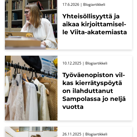
17.6.2026
| Blo­giar­tik­ke­li
Yh­tei­söl­li­syyt­tä ja
aikaa kir­joit­ta­mi­sel­
le Viita-​akatemiasta
10.12.2025
| Blo­giar­tik­ke­li
Työ­väen­opis­ton vil­
kas kier­rä­tys­pöy­tä
on ilah­dut­ta­nut
Sam­po­las­sa jo neljä
vuot­ta
26.11.2025
| Blo­giar­tik­ke­li