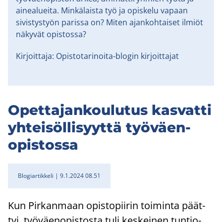
ainealueita. Minkälaista työ ja opiskelu vapaan
sivistystyön parissa on? Miten ajankohtaiset ilmiöt
näkyvät opistossa?
Kirjoittaja: Opistotarinoita-blogin kirjoittajat
Opet­ta­jan­kou­lu­tus kas­vat­ti
yh­tei­söl­li­syyt­tä työ­väen­
opis­tos­sa
Blogiartikkeli
9.1.2024 08.51
Kun Pir­kan­maan opis­to­pii­rin toi­min­ta päät­
tyi, työ­väen­opis­tos­ta tuli kes­kei­nen tun­tio­