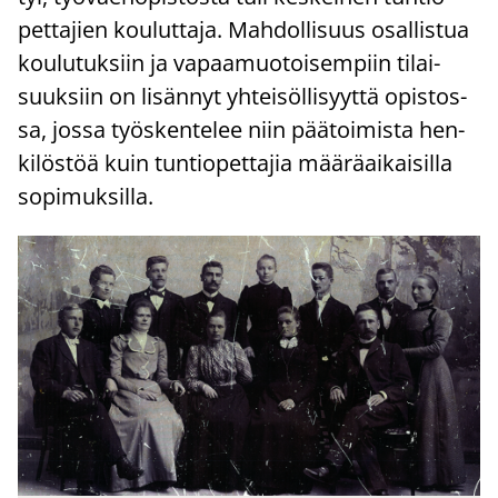
pet­ta­jien kou­lut­ta­ja. Mah­dol­li­suus osal­lis­tua
kou­lu­tuk­siin ja va­paa­muo­toi­sem­piin ti­lai­
suuk­siin on li­sän­nyt yh­tei­söl­li­syyt­tä opis­tos­
sa, jossa työs­ken­te­lee niin pää­toi­mis­ta hen­
ki­lös­töä kuin tun­tio­pet­ta­jia mää­rä­ai­kai­sil­la
so­pi­muk­sil­la.