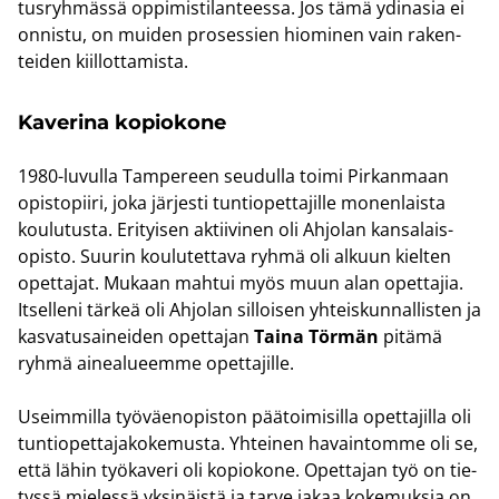
tus­ryh­mäs­sä op­pi­mis­ti­lan­tees­sa. Jos tämä ydin­a­sia ei
on­nis­tu, on mui­den pro­ses­sien hio­mi­nen vain ra­ken­
tei­den kiil­lot­ta­mis­ta.
Ka­ve­ri­na ko­pio­ko­ne
1980-​luvulla Tam­pe­reen seu­dul­la toimi Pir­kan­maan
opis­to­pii­ri, joka jär­jes­ti tun­tio­pet­ta­jil­le mo­nen­lais­ta
kou­lu­tus­ta. Eri­tyi­sen ak­tii­vi­nen oli Ah­jo­lan kan­sa­lais­
opis­to. Suu­rin kou­lu­tet­ta­va ryhmä oli al­kuun kiel­ten
opet­ta­jat. Mu­kaan mah­tui myös muun alan opet­ta­jia.
It­sel­le­ni tär­keä oli Ah­jo­lan sil­loi­sen yh­teis­kun­nal­lis­ten ja
kas­va­tusai­nei­den opet­ta­jan
Taina Tör­män
pi­tä­mä
ryhmä ai­nea­lu­eem­me opet­ta­jil­le.
Useim­mil­la työ­väen­opis­ton pää­toi­mi­sil­la opet­ta­jil­la oli
tun­tio­pet­ta­ja­ko­ke­mus­ta. Yh­tei­nen ha­vain­tom­me oli se,
että lähin työ­ka­ve­ri oli ko­pio­ko­ne. Opet­ta­jan työ on tie­
tys­sä mie­les­sä yk­si­näis­tä ja tarve jakaa ko­ke­muk­sia on