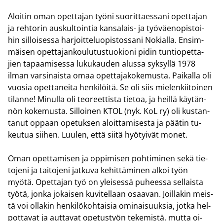
Aloi­tin oman opet­ta­jan työni suo­rit­taes­sa­ni opet­ta­jan
ja reh­to­rin aus­kul­toin­tia kansalais-​ ja työ­väen­opis­toi­
hin sil­loi­ses­sa har­joit­te­luo­pis­tos­sa­ni No­kial­la. En­sim­
mäi­sen opet­ta­jan­kou­lu­tus­tuo­kio­ni pidin tun­tio­pet­ta­
jien ta­paa­mi­ses­sa lu­ku­kau­den alus­sa syk­syl­lä 1978
ilman var­si­nais­ta omaa opet­ta­ja­ko­ke­mus­ta. Pai­kal­la oli
vuo­sia opet­ta­nei­ta hen­ki­löi­tä. Se oli siis mie­len­kii­toi­nen
ti­lan­ne! Mi­nul­la oli teo­reet­tis­ta tie­toa, ja heil­lä käy­tän­
nön ko­ke­mus­ta. Sil­loi­nen KTOL (nyk. KoL ry) oli kus­tan­
ta­nut op­paan ope­tuk­sen aloit­ta­mi­ses­ta ja pää­tin tu­
keu­tua sii­hen. Luu­len, että siitä hyö­tyi­vät monet.
Oman opet­ta­mi­sen ja op­pi­mi­sen poh­ti­mi­nen sekä tie­
to­je­ni ja tai­to­je­ni jat­ku­va ke­hit­tä­mi­nen alkoi työn
myötä. Opet­ta­jan työ on ylei­ses­sä pu­hees­sa sel­lais­ta
työtä, jonka jo­kai­sen ku­vi­tel­laan osaa­van. Joil­la­kin meis­
tä voi ol­la­kin hen­ki­lö­koh­tai­sia omi­nai­suuk­sia, jotka hel­
pot­ta­vat ja aut­ta­vat ope­tus­työn te­ke­mis­tä, mutta oi­