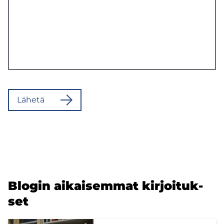
Lä­he­tä
Blo­gin ai­kai­sem­mat kir­joi­tuk­
set