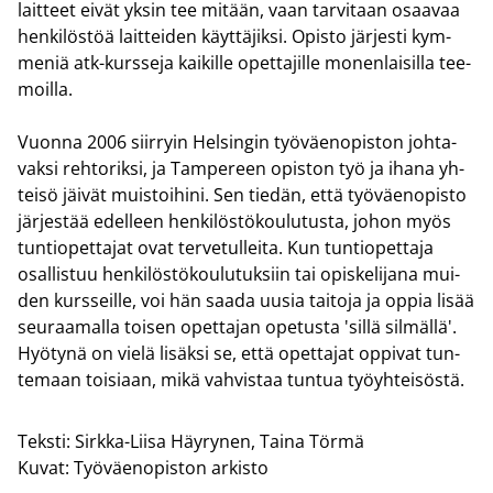
lait­teet eivät yksin tee mi­tään, vaan tar­vi­taan osaa­vaa
hen­ki­lös­töä lait­tei­den käyt­tä­jik­si. Opis­to jär­jes­ti kym­
me­niä atk-​kursseja kai­kil­le opet­ta­jil­le mo­nen­lai­sil­la tee­
moil­la.
Vuon­na 2006 siir­ryin Hel­sin­gin työ­väen­opis­ton joh­ta­
vak­si reh­to­rik­si, ja Tam­pe­reen opis­ton työ ja ihana yh­
tei­sö jäi­vät muis­toi­hi­ni. Sen tie­dän, että työ­väen­opis­to
jär­jes­tää edel­leen hen­ki­lös­tö­kou­lu­tus­ta, johon myös
tun­tio­pet­ta­jat ovat ter­ve­tul­lei­ta. Kun tun­tio­pet­ta­ja
osal­lis­tuu hen­ki­lös­tö­kou­lu­tuk­siin tai opis­ke­li­ja­na mui­
den kurs­seil­le, voi hän saada uusia tai­to­ja ja oppia lisää
seu­raa­mal­la toi­sen opet­ta­jan ope­tus­ta 'sillä sil­mäl­lä'.
Hyö­ty­nä on vielä li­säk­si se, että opet­ta­jat op­pi­vat tun­
te­maan toi­si­aan, mikä vah­vis­taa tun­tua työyh­tei­sös­tä.
Teksti:
Sirkka-Liisa Häyrynen, Taina Törmä
Kuvat:
Työväenopiston arkisto