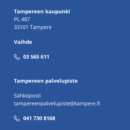
Tampereen kaupunki
PL 487
33101 Tampere
Vaihde
Puhelinnumero
03 565 611
Tampereen palvelupiste
Sähköposti
tampereenpalvelupiste@tampere.fi
Puhelinnumero
041 730 8168