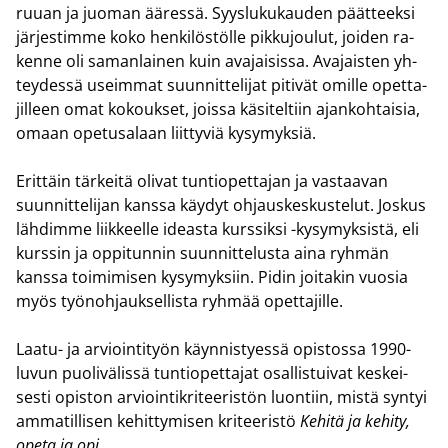
ruuan ja juo­man ää­res­sä. Syys­lu­ku­kau­den päät­teek­si
jär­jes­tim­me koko hen­ki­lös­töl­le pik­ku­jou­lut, joi­den ra­
ken­ne oli sa­man­lai­nen kuin ava­jai­sis­sa. Ava­jais­ten yh­
tey­des­sä useim­mat suun­nit­te­li­jat pi­ti­vät omil­le opet­ta­
jil­leen omat ko­kouk­set, jois­sa kä­si­tel­tiin ajan­koh­tai­sia,
omaan ope­tusa­laan liit­ty­viä ky­sy­myk­siä.
Erit­täin tär­kei­tä oli­vat tun­tio­pet­ta­jan ja vas­taa­van
suun­nit­te­li­jan kans­sa käy­dyt oh­jaus­kes­kus­te­lut. Jos­kus
läh­dim­me liik­keel­le ideas­ta kurs­sik­si -​kysymyksistä, eli
kurs­sin ja op­pi­tun­nin suun­nit­te­lus­ta aina ryh­män
kans­sa toi­mi­mi­sen ky­sy­myk­siin. Pidin joi­ta­kin vuo­sia
myös työ­noh­jauk­sel­lis­ta ryh­mää opet­ta­jil­le.
Laatu-​ ja ar­vioin­ti­työn käyn­nis­tyes­sä opis­tos­sa 1990-​
luvun puo­li­vä­lis­sä tun­tio­pet­ta­jat osal­lis­tui­vat kes­kei­
ses­ti opis­ton ar­vioin­ti­kri­tee­ris­tön luon­tiin, mistä syn­tyi
am­ma­til­li­sen ke­hit­ty­mi­sen kri­tee­ris­tö
Ke­hi­tä ja ke­hi­ty,
opeta ja opi
.