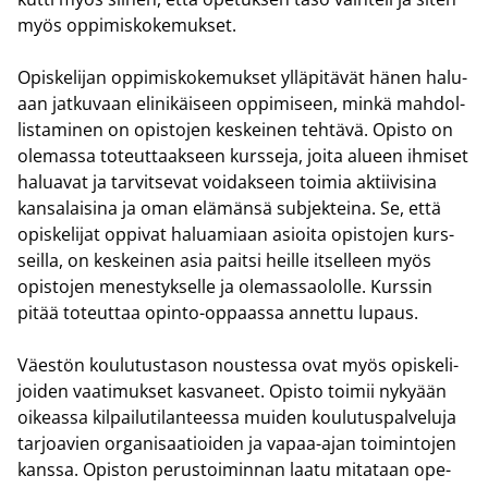
myös op­pi­mis­ko­ke­muk­set.
Opis­ke­li­jan op­pi­mis­ko­ke­muk­set yl­lä­pi­tä­vät hänen ha­lu­
aan jat­ku­vaan eli­ni­käi­seen op­pi­mi­seen, minkä mah­dol­
lis­ta­mi­nen on opis­to­jen kes­kei­nen teh­tä­vä. Opis­to on
ole­mas­sa to­teut­taak­seen kurs­se­ja, joita alu­een ih­mi­set
ha­lua­vat ja tar­vit­se­vat voi­dak­seen toi­mia ak­tii­vi­si­na
kan­sa­lai­si­na ja oman elä­män­sä sub­jek­tei­na. Se, että
opis­ke­li­jat op­pi­vat ha­lua­mi­aan asioi­ta opis­to­jen kurs­
seil­la, on kes­kei­nen asia pait­si heil­le it­sel­leen myös
opis­to­jen me­nes­tyk­sel­le ja ole­mas­sao­lol­le. Kurs­sin
pitää to­teut­taa opinto-​oppaassa an­net­tu lu­paus.
Väes­tön kou­lu­tus­ta­son nous­tes­sa ovat myös opis­ke­li­
joi­den vaa­ti­muk­set kas­va­neet. Opis­to toi­mii ny­ky­ään
oi­keas­sa kil­pai­lu­ti­lan­tees­sa mui­den kou­lu­tus­pal­ve­lu­ja
tar­joa­vien or­ga­ni­saa­tioi­den ja vapaa-​ajan toi­min­to­jen
kans­sa. Opis­ton pe­rus­toi­min­nan laatu mi­ta­taan ope­