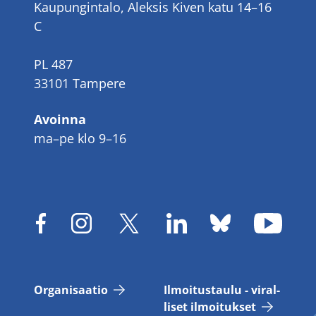
Kaupungintalo, Aleksis Kiven katu 14–16
C
PL 487
33101 Tampere
Avoinna
ma–pe klo 9–16
Or­ga­ni­saa­tio
Il­moi­tus­tau­lu - vi­ral­
li­set il­moi­tuk­set