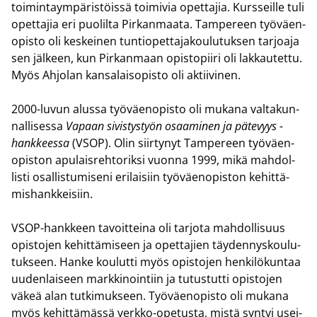
toi­min­taym­pä­ris­töis­sä toi­mi­via opet­ta­jia. Kurs­seil­le tuli
opet­ta­jia eri puo­lil­ta Pir­kan­maa­ta. Tam­pe­reen työ­väen­
opis­to oli kes­kei­nen tun­tio­pet­ta­ja­kou­lu­tuk­sen tar­joa­ja
sen jäl­keen, kun Pir­kan­maan opis­to­pii­ri oli lak­kau­tet­tu.
Myös Ah­jo­lan kan­sa­lais­opis­to oli ak­tii­vi­nen.
2000-​luvun alus­sa työ­väen­opis­to oli mu­ka­na val­ta­kun­
nal­li­ses­sa
Va­paan si­vis­tys­työn osaa­mi­nen ja pä­te­vyys -​
hankkeessa
(VSOP). Olin siir­ty­nyt Tam­pe­reen työ­väen­
opis­ton apu­lais­reh­to­rik­si vuon­na 1999, mikä mah­dol­
lis­ti osal­lis­tu­mi­se­ni eri­lai­siin työ­väen­opis­ton ke­hit­tä­
mis­hank­kei­siin.
VSOP-​hankkeen ta­voit­tei­na oli tar­jo­ta mah­dol­li­suus
opis­to­jen ke­hit­tä­mi­seen ja opet­ta­jien täy­den­nys­kou­lu­
tuk­seen. Hanke kou­lut­ti myös opis­to­jen hen­ki­lö­kun­taa
uu­den­lai­seen mark­ki­noin­tiin ja tu­tus­tut­ti opis­to­jen
väkeä alan tut­ki­muk­seen. Työ­väen­opis­to oli mu­ka­na
myös ke­hit­tä­mäs­sä verkko-​opetusta, mistä syn­tyi usei­