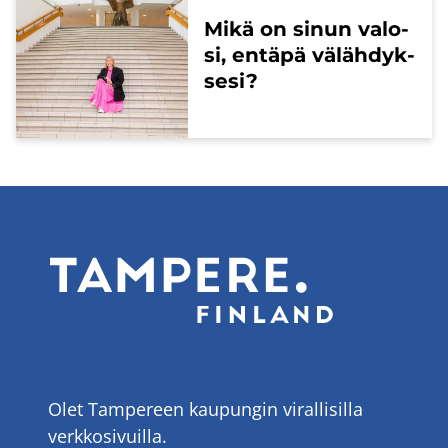
Mikä on sinun va­lo­
si, en­tä­pä vä­läh­dyk­
se­si?
Olet Tampereen kaupungin virallisilla
verkkosivuilla.