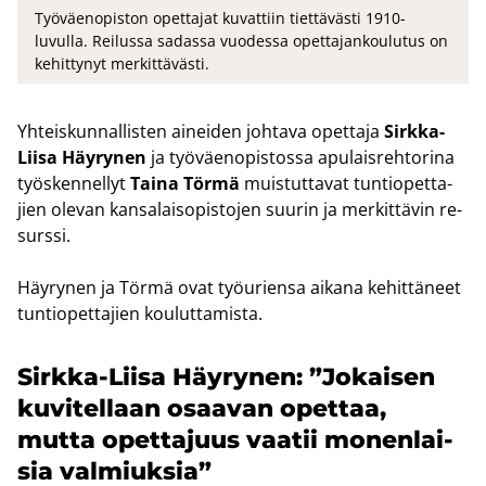
Työväenopiston opettajat kuvattiin tiettävästi 1910-
luvulla. Reilussa sadassa vuodessa opettajankoulutus on
kehittynyt merkittävästi.
Yh­teis­kun­nal­lis­ten ai­nei­den joh­ta­va opet­ta­ja
Sirkka-​
Liisa Häy­ry­nen
ja työ­väen­opis­tos­sa apu­lais­reh­to­ri­na
työs­ken­nel­lyt
Taina Törmä
muis­tut­ta­vat tun­tio­pet­ta­
jien ole­van kan­sa­lais­opis­to­jen suu­rin ja mer­kit­tä­vin re­
surs­si.
Häy­ry­nen ja Törmä ovat työ­urien­sa ai­ka­na ke­hit­tä­neet
tun­tio­pet­ta­jien kou­lut­ta­mis­ta.
Sirkka-​Liisa Häy­ry­nen: ”Jo­kai­sen
ku­vi­tel­laan osaa­van opet­taa,
mutta opet­ta­juus vaa­tii mo­nen­lai­
sia val­miuk­sia”