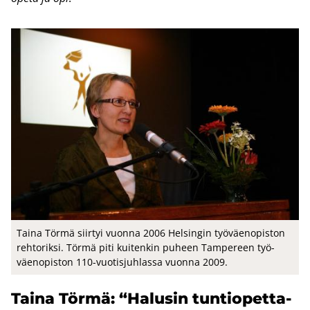
Taina Törmä siir­tyi vuon­na 2006 Hel­sin­gin työ­väen­opis­ton
reh­to­rik­si. Törmä piti kui­ten­kin pu­heen Tam­pe­reen työ­
väen­opis­ton 110-​vuotisjuhlassa vuon­na 2009.
Taina Törmä: “Ha­lusin tun­tio­pet­ta­