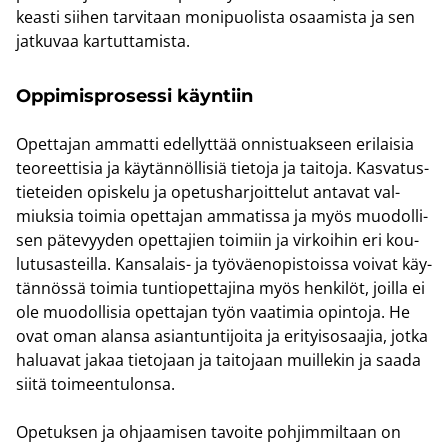
keas­ti sii­hen tar­vi­taan mo­ni­puo­lis­ta osaa­mis­ta ja sen
jat­ku­vaa kar­tut­ta­mis­ta.
Op­pi­mis­pro­ses­si käyn­tiin
Opet­ta­jan am­mat­ti edel­lyt­tää on­nis­tuak­seen eri­lai­sia
teo­reet­ti­sia ja käy­tän­nöl­li­siä tie­to­ja ja tai­to­ja. Kas­va­tus­
tie­tei­den opis­ke­lu ja ope­tus­har­joit­te­lut an­ta­vat val­
miuk­sia toi­mia opet­ta­jan am­ma­tis­sa ja myös muo­dol­li­
sen pä­te­vyy­den opet­ta­jien toi­miin ja vir­koi­hin eri kou­
lu­tusas­teil­la. Kansalais-​ ja työ­väen­opis­tois­sa voi­vat käy­
tän­nös­sä toi­mia tun­tio­pet­ta­ji­na myös hen­ki­löt, joil­la ei
ole muo­dol­li­sia opet­ta­jan työn vaa­ti­mia opin­to­ja. He
ovat oman alan­sa asian­tun­ti­joi­ta ja eri­tyis­osaa­jia, jotka
ha­lua­vat jakaa tie­to­jaan ja tai­to­jaan muil­le­kin ja saada
siitä toi­meen­tu­lon­sa.
Ope­tuk­sen ja oh­jaa­mi­sen ta­voi­te poh­jim­mil­taan on