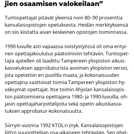
jien osaa­mi­sen va­lo­kei­laan”
Tun­tio­pet­ta­jat pi­tä­vät yleen­sä noin 80–90 pro­sent­tia
kan­sa­lais­opis­to­jen ope­tuk­ses­ta. Hei­dän mer­ki­tyk­sen­sä
on siis kiis­tat­ta aivan kes­kei­nen opis­to­jen toi­min­nas­sa.
1990-​luvulle asti va­paas­sa si­vis­tys­työs­sä oli oma eri­tyi­
nen opet­ta­ja­kou­lu­tus pää­toi­mi­siin teh­tä­viin. Tun­tio­pet­
ta­jia aja­tel­len oli laa­dit­tu Tam­pe­reen yli­opis­ton ai­kuis­
kas­va­tuk­sen ap­pro­ba­tu­ris­ta avoi­men yli­opis­ton ver­sio,
jota ope­tet­tiin eri puo­lil­la maata, ja ko­ko­nai­suu­den
opet­ta­ji­na saat­toi­vat toi­mia Tam­pe­reen yli­opis­ton hy­
väk­sy­mät opet­ta­jat. Itse toi­min Ah­jo­lan kan­sa­lais­opis­
ton pää­toi­mi­se­na opet­ta­ja­na 1980- ja 1990-​luvuilla, oh­
ja­sin opet­ta­ja­har­joit­te­li­joi­ta sekä ope­tin ai­kuis­kas­va­
tuk­sen approbatur-​kokonaisuutta.
Siir­ryin vuon­na 1992 KTOL:n (nyk. Kan­sa­lais­opis­to­jen
liit­to) suun­nit­te­li­jan osa-​aikaiseen teh­tä­vään. Sen ohel­