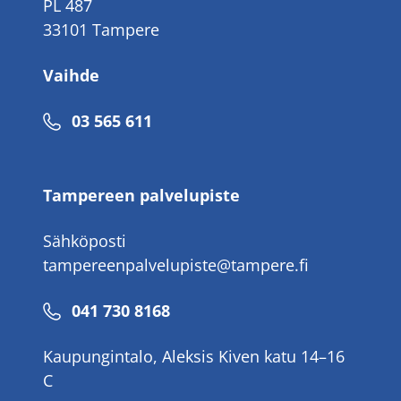
PL 487
33101 Tampere
Vaihde
Puhelinnumero
03 565 611
Tampereen palvelupiste
Sähköposti
tampereenpalvelupiste@tampere.fi
Puhelinnumero
041 730 8168
Kaupungintalo, Aleksis Kiven katu 14–16
C