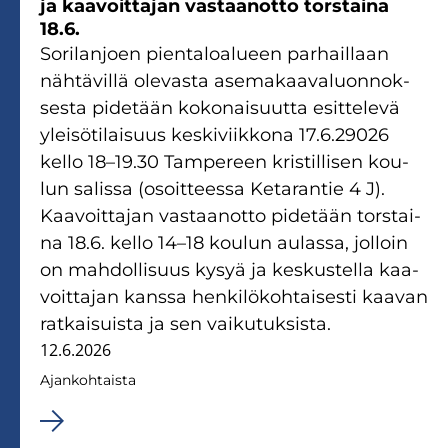
ja kaa­voit­ta­jan vas­taan­ot­to tors­tai­na
18.6.
So­ri­lan­joen pien­ta­loa­lu­een par­hail­laan
näh­tä­vil­lä ole­vas­ta ase­ma­kaa­va­luon­nok­
ses­ta pi­de­tään ko­ko­nai­suut­ta esit­te­le­vä
ylei­sö­ti­lai­suus kes­ki­viik­ko­na 17.6.29026
kello 18–19.30 Tam­pe­reen kris­til­li­sen kou­
lun sa­lis­sa (osoit­tees­sa Ke­ta­ran­tie 4 J).
Kaa­voit­ta­jan vas­taan­ot­to pi­de­tään tors­tai­
na 18.6. kello 14–18 kou­lun au­las­sa, jol­loin
on mah­dol­li­suus kysyä ja kes­kus­tel­la kaa­
voit­ta­jan kans­sa hen­ki­lö­koh­tai­ses­ti kaa­van
rat­kai­suis­ta ja sen vai­ku­tuk­sis­ta.
12.6.2026
Ajan­koh­tais­ta