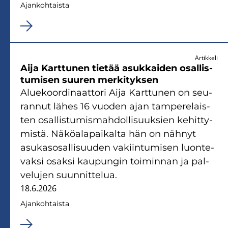
Ajan­koh­tais­ta
Artikkeli
Aija Kart­tu­nen tie­tää asuk­kai­den osal­lis­
tu­mi­sen suu­ren mer­ki­tyk­sen
Alue­koor­di­naat­to­ri Aija Kart­tu­nen on seu­
ran­nut lähes 16 vuo­den ajan tam­pe­re­lais­
ten osal­lis­tu­mis­mah­dol­li­suuk­sien ke­hit­ty­
mis­tä. Nä­kö­ala­pai­kal­ta hän on näh­nyt
asu­kas­osal­li­suu­den va­kiin­tu­mi­sen luon­te­
vak­si osak­si kau­pun­gin toi­min­nan ja pal­
ve­lu­jen suun­nit­te­lua.
18.6.2026
Ajan­koh­tais­ta