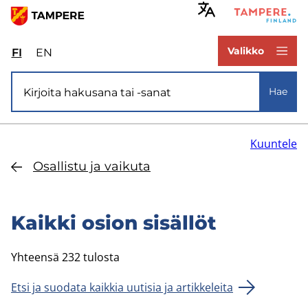
Hyppää
pääsisältöön
www.tampere.fi
Valikko
FI
Valitse
EN
Select
sivuston
site
Si­vus­to­ha­ku
kieli:
language:
Hae
suomi
English
Kuuntele
Osal­lis­tu ja vai­ku­ta
Kaik­ki osion si­säl­löt
Yhteensä 232 tulosta
Etsi ja suodata kaikkia uutisia ja artikkeleita