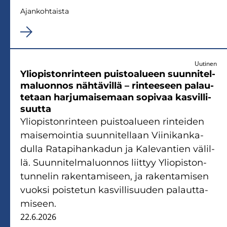
Ajan­koh­tais­ta
Uutinen
Yli­opis­ton­rin­teen puis­toa­lu­een suun­ni­tel­
ma­luon­nos näh­tä­vil­lä – rin­tee­seen pa­lau­
te­taan har­ju­mai­se­maan so­pi­vaa kas­vil­li­
suut­ta
Yli­opis­ton­rin­teen puis­toa­lu­een rin­tei­den
mai­se­moin­tia suun­ni­tel­laan Vii­ni­kan­ka­
dul­la Ra­ta­pi­han­ka­dun ja Ka­le­van­tien vä­lil­
lä. Suun­ni­tel­ma­luon­nos liit­tyy Yli­opis­ton­
tun­ne­lin ra­ken­ta­mi­seen, ja ra­ken­ta­mi­sen
vuok­si pois­te­tun kas­vil­li­suu­den pa­laut­ta­
mi­seen.
22.6.2026