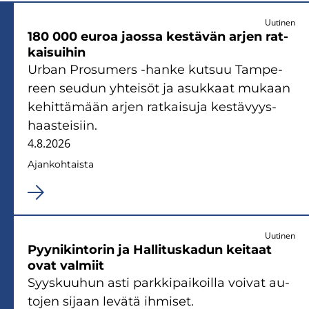
Uutinen
180 000 euroa jaos­sa kes­tä­vän arjen rat­
kai­sui­hin
Urban Pro­su­mers -​hanke kut­suu Tam­pe­
reen seu­dun yh­tei­söt ja asuk­kaat mu­kaan
ke­hit­tä­mään arjen rat­kai­su­ja kes­tä­vyys­
haas­tei­siin.
4.8.2026
Ajan­koh­tais­ta
Uutinen
Pyy­ni­kin­to­rin ja Hal­li­tus­ka­dun kei­taat
ovat val­miit
Syys­kuu­hun asti park­ki­pai­koil­la voi­vat au­
to­jen si­jaan le­vä­tä ih­mi­set.