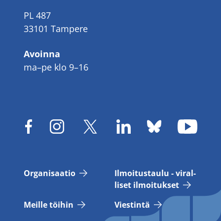
PL 487
33101 Tampere
Avoinna
ma–pe klo 9–16
Or­ga­ni­saa­tio
Il­moi­tus­tau­lu - vi­ral­
li­set il­moi­tuk­set
Meil­le töi­hin
Vies­tin­tä