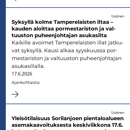
Uutinen
Syk­syl­lä kolme Tam­pe­re­lais­ten iltaa –
kau­den aloit­taa por­mes­ta­ris­ton ja val­
tuus­ton pu­heen­joh­ta­jan asu­ka­sil­ta
Kai­kil­le avoi­met Tam­pe­re­lais­ten illat jat­ku­
vat syk­syl­lä. Kausi alkaa syys­kuus­sa por­
mes­ta­ris­ton ja val­tuus­ton pu­heen­joh­ta­jan
asu­ka­sil­lal­la.
17.6.2026
Ajan­koh­tais­ta
Uutinen
Ylei­sö­ti­lai­suus So­ri­lan­joen pien­ta­loa­lu­een
ase­ma­kaa­voi­tuk­ses­ta kes­ki­viik­ko­na 17.6.