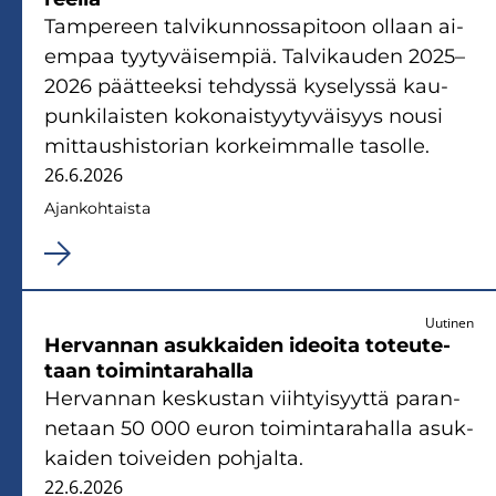
Tam­pe­reen tal­vi­kun­nos­sa­pi­toon ol­laan ai­
em­paa tyy­ty­väi­sem­piä. Tal­vi­kau­den 2025–
2026 päät­teek­si teh­dys­sä ky­se­lys­sä kau­
pun­ki­lais­ten ko­ko­nais­tyy­ty­väi­syys nousi
mit­taus­his­to­rian kor­keim­mal­le ta­sol­le.
26.6.2026
Ajan­koh­tais­ta
Uutinen
Her­van­nan asuk­kai­den ideoi­ta to­teu­te­
taan toi­min­ta­ra­hal­la
Her­van­nan kes­kus­tan viih­tyi­syyt­tä pa­ran­
ne­taan 50 000 euron toi­min­ta­ra­hal­la asuk­
kai­den toi­vei­den poh­jal­ta.
22.6.2026