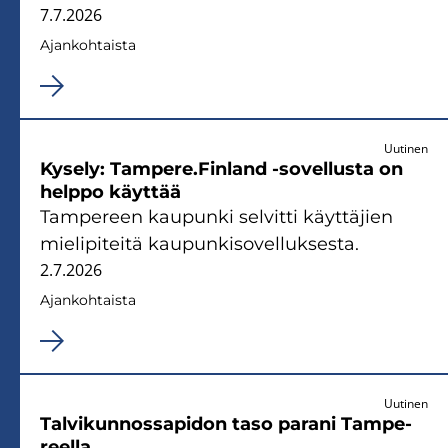
7.7.2026
Ajan­koh­tais­ta
Uutinen
Ky­se­ly: Tam­pe­re.Fin­land -​sovellusta on
help­po käyt­tää
Tam­pe­reen kau­pun­ki sel­vit­ti käyt­tä­jien
mie­li­pi­tei­tä kau­pun­ki­so­vel­luk­ses­ta.
2.7.2026
Ajan­koh­tais­ta
Uutinen
Tal­vi­kun­nos­sa­pi­don taso pa­ra­ni Tam­pe­
reel­la