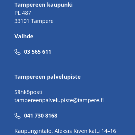
Tampereen kaupunki
PL 487
33101 Tampere
Vaihde
Puhelinnumero
03 565 611
Tampereen palvelupiste
Sähköposti
tampereenpalvelupiste@tampere.fi
Puhelinnumero
041 730 8168
Kaupungintalo, Aleksis Kiven katu 14–16