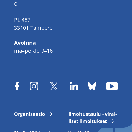
C
PL 487
33101 Tampere
Avoinna
ma–pe klo 9–16
Or­ga­ni­saa­tio
Il­moi­tus­tau­lu - vi­ral­
li­set il­moi­tuk­set