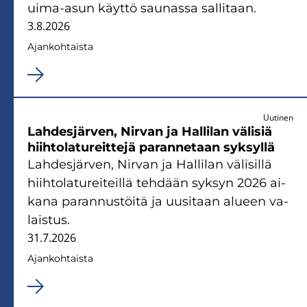
uima-​asun käyt­tö sau­nas­sa sal­li­taan.
3.8.2026
Ajan­koh­tais­ta
Uutinen
Lah­des­jär­ven, Nir­van ja Hal­li­lan vä­li­siä
hiih­to­la­tu­reit­te­jä pa­ran­ne­taan syk­syl­lä
Lah­des­jär­ven, Nir­van ja Hal­li­lan vä­li­sil­lä
hiih­to­la­tu­rei­teil­lä teh­dään syk­syn 2026 ai­
ka­na pa­ran­nus­töi­tä ja uusi­taan alu­een va­
lais­tus.
31.7.2026
Ajan­koh­tais­ta