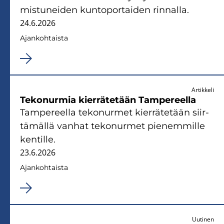
mis­tu­nei­den kun­to­por­tai­den rin­nal­la.
24.6.2026
Ajan­koh­tais­ta
Artikkeli
Te­ko­nur­mia kier­rä­te­tään Tam­pe­reel­la
Tam­pe­reel­la te­ko­nur­met kier­rä­te­tään siir­
tä­mäl­lä van­hat te­ko­nur­met pie­nem­mil­le
ken­til­le.
23.6.2026
Ajan­koh­tais­ta
Uutinen