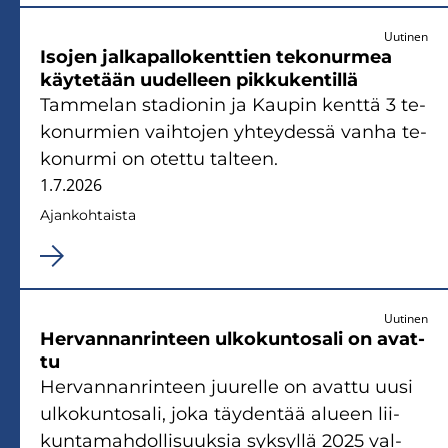
Uutinen
Iso­jen jal­ka­pal­lo­kent­tien te­ko­nur­mea
käy­te­tään uu­del­leen pik­ku­ken­til­lä
Tam­me­lan sta­dio­nin ja Kau­pin kent­tä 3 te­
ko­nur­mien vaih­to­jen yh­tey­des­sä vanha te­
ko­nur­mi on otet­tu tal­teen.
1.7.2026
Ajan­koh­tais­ta
Uutinen
Her­van­nan­rin­teen ul­ko­kun­to­sa­li on avat­
tu
Her­van­nan­rin­teen juu­rel­le on avat­tu uusi
ul­ko­kun­to­sa­li, joka täy­den­tää alu­een lii­
kun­ta­mah­dol­li­suuk­sia syk­syl­lä 2025 val­