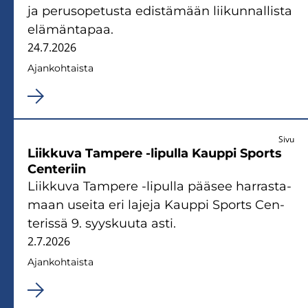
ja pe­rus­o­pe­tus­ta edis­tä­mään lii­kun­nal­lis­ta
elä­män­ta­paa.
24.7.2026
Ajan­koh­tais­ta
Sivu
Liik­ku­va Tam­pe­re -​lipulla Kaup­pi Sports
Cen­te­riin
Liik­ku­va Tam­pe­re -​lipulla pää­see har­ras­ta­
maan usei­ta eri la­je­ja Kaup­pi Sports Cen­
te­ris­sä 9. syys­kuu­ta asti.
2.7.2026
Ajan­koh­tais­ta