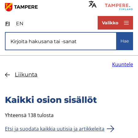
Hyppää
pääsisältöön
www.tampere.fi
Valikko
FI
Valitse
EN
Select
sivuston
site
Si­vus­to­ha­ku
kieli:
language:
Hae
suomi
English
Kuuntele
Lii­kun­ta
Kaik­ki osion si­säl­löt
Yhteensä 138 tulosta
Etsi ja suodata kaikkia uutisia ja artikkeleita