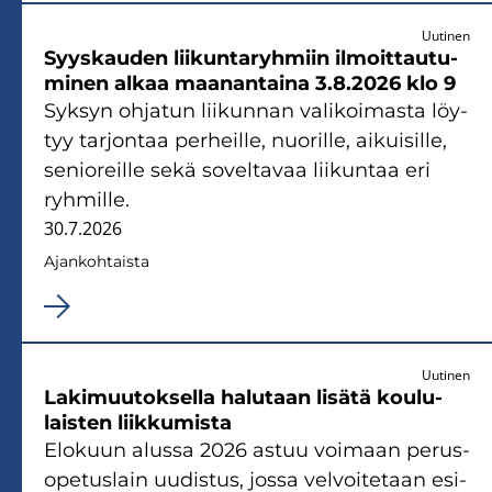
Uutinen
Syys­kau­den lii­kun­ta­ryh­miin il­moit­tau­tu­
mi­nen alkaa maa­nan­tai­na 3.8.2026 klo 9
Syk­syn oh­ja­tun lii­kun­nan va­li­koi­mas­ta löy­
tyy tar­jon­taa per­heil­le, nuo­ril­le, ai­kui­sil­le,
se­nio­reil­le sekä so­vel­ta­vaa lii­kun­taa eri
ryh­mil­le.
30.7.2026
Ajan­koh­tais­ta
Uutinen
La­ki­muu­tok­sel­la ha­lu­taan li­sä­tä kou­lu­
lais­ten liik­ku­mis­ta
Elo­kuun alus­sa 2026 astuu voi­maan pe­rus­
o­pe­tus­lain uu­dis­tus, jossa vel­voi­te­taan esi-