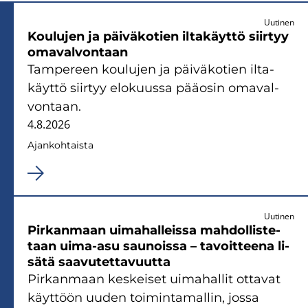
Uutinen
Kou­lu­jen ja päi­vä­ko­tien il­ta­käyt­tö siir­tyy
oma­val­von­taan
Tam­pe­reen kou­lu­jen ja päi­vä­ko­tien il­ta­
käyt­tö siir­tyy elo­kuus­sa pää­osin oma­val­
von­taan.
4.8.2026
Ajan­koh­tais­ta
Uutinen
Pir­kan­maan ui­ma­hal­leis­sa mah­dol­lis­te­
taan uima-​asu sau­nois­sa – ta­voit­tee­na li­
sä­tä saa­vu­tet­ta­vuut­ta
Pir­kan­maan kes­kei­set ui­ma­hal­lit ot­ta­vat
käyt­töön uuden toi­min­ta­mal­lin, jossa