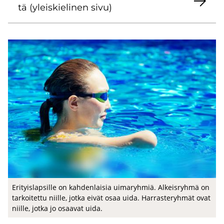
tä (yleis­kie­li­nen sivu)
Eri­tyis­lap­sil­le on kah­den­lai­sia ui­ma­ryh­miä. Al­keis­ryh­mä on
tar­koi­tet­tu niil­le, jotka eivät osaa uida. Har­ras­te­ryh­mät ovat
niil­le, jotka jo osaa­vat uida.