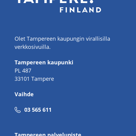
Olet Tampereen kaupungin virallisilla
verkkosivuilla.
Tampereen kaupunki
PL 487
33101 Tampere
Vaihde
Puhelinnumero
03 565 611
Tampereen palvelupiste