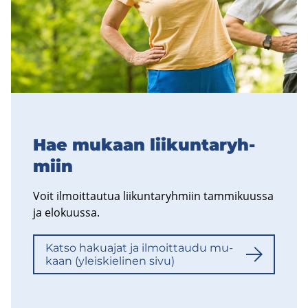
Hae mu­kaan lii­kun­ta­ryh­
miin
Voit il­moit­tau­tua lii­kun­ta­ryh­miin tam­mi­kuus­sa
ja elo­kuus­sa.
Katso ha­kua­jat ja il­moit­tau­du mu­
kaan (yleis­kie­li­nen sivu)