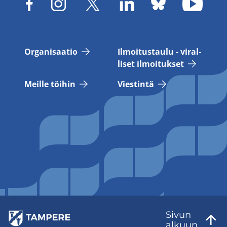
Or­ga­ni­saa­tio
Il­moi­tus­tau­lu - vi­ral­
li­set il­moi­tuk­set
Meil­le töi­hin
Vies­tin­tä
Sivun
al­kuun