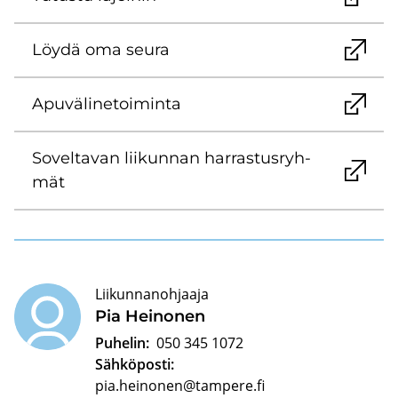
Löydä oma seura
Apu­vä­li­ne­toi­min­ta
So­vel­ta­van lii­kun­nan har­ras­tus­ryh­
mät
Liikunnanohjaaja
Pia Hei­no­nen
Puhelin:
050 345 1072
Sähköposti:
pia.heinonen@tampere.fi