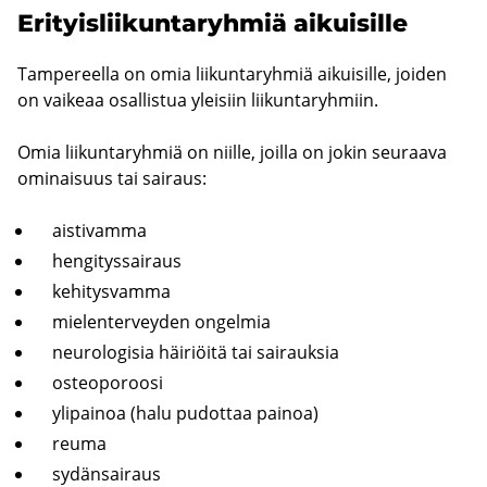
Eri­tyis­lii­kun­ta­ryh­miä ai­kui­sil­le
Tam­pe­reel­la on omia lii­kun­ta­ryh­miä ai­kui­sil­le, joi­den
on vai­ke­aa osal­lis­tua ylei­siin lii­kun­ta­ryh­miin.
Omia lii­kun­ta­ryh­miä on niil­le, joil­la on jokin seu­raa­va
omi­nai­suus tai sai­raus:
ais­ti­vam­ma
hen­gi­tys­sai­raus
ke­hi­tys­vam­ma
mie­len­ter­vey­den on­gel­mia
neu­ro­lo­gi­sia häi­riöi­tä tai sai­rauk­sia
os­teo­po­roo­si
yli­pai­noa (halu pu­dot­taa pai­noa)
reuma
sy­dän­sai­raus