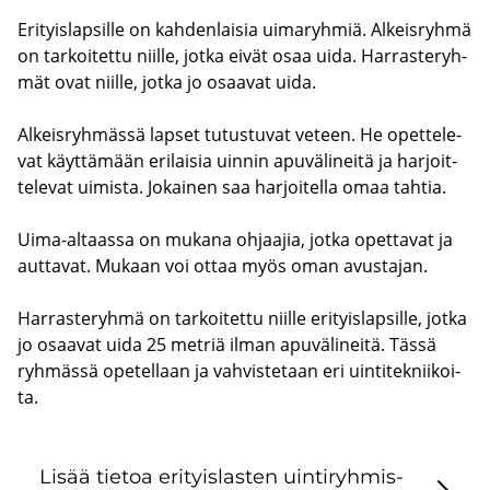
Eri­tyis­lap­sil­le on kah­den­lai­sia ui­ma­ryh­miä. Al­keis­ryh­mä
on tar­koi­tet­tu niil­le, jotka eivät osaa uida. Har­ras­te­ryh­
mät ovat niil­le, jotka jo osaa­vat uida.
Al­keis­ryh­mäs­sä lap­set tu­tus­tu­vat ve­teen. He opet­te­le­
vat käyt­tä­mään eri­lai­sia uin­nin apu­vä­li­nei­tä ja har­joit­
te­le­vat ui­mis­ta. Jo­kai­nen saa har­joi­tel­la omaa tah­tia.
Uima-​altaassa on mu­ka­na oh­jaa­jia, jotka opet­ta­vat ja
aut­ta­vat. Mu­kaan voi ottaa myös oman avus­ta­jan.
Har­ras­te­ryh­mä on tar­koi­tet­tu niil­le eri­tyis­lap­sil­le, jotka
jo osaa­vat uida 25 met­riä ilman apu­vä­li­nei­tä. Tässä
ryh­mäs­sä ope­tel­laan ja vah­vis­te­taan eri uin­ti­tek­nii­koi­
ta.
Lisää tie­toa eri­tyis­las­ten uin­ti­ryh­mis­