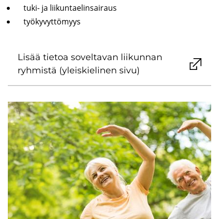
tuki- ja lii­kun­tae­lin­sai­raus
työ­ky­vyt­tö­myys
Lisää tie­toa so­vel­ta­van lii­kun­nan
ryh­mis­tä (yleis­kie­li­nen sivu)