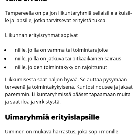
Tam­pe­reel­la on pal­jon lii­kun­ta­ryh­miä sel­lai­sil­le ai­kui­sil­
le ja lap­sil­le, jotka tar­vit­se­vat eri­tyis­tä tukea.
Lii­kun­nan eri­tyis­ryh­mät so­pi­vat
niil­le, joil­la on vamma tai toi­min­ta­ra­joi­te
niil­le, joil­la on jat­ku­va tai pit­kä­ai­kai­nen sai­raus
niil­le, joi­den toi­min­ta­ky­ky on ra­joit­tu­nut
Liik­ku­mi­ses­ta saat pal­jon hyvää. Se aut­taa py­sy­mään
ter­vee­nä ja toi­min­ta­ky­kyi­se­nä. Kun­to­si nousee ja jak­sat
pa­rem­min. Lii­kun­ta­ryh­mis­sä pää­set ta­paa­maan muita
ja saat iloa ja vir­kis­tys­tä.
Ui­ma­ryh­miä eri­tyis­lap­sil­le
Ui­mi­nen on mu­ka­va har­ras­tus, joka sopii mo­nil­le.