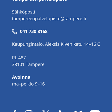
Sähköposti
tampereenpalvelupiste@tampere.fi
Puhelinnumero
041 730 8168
Kaupungintalo, Aleksis Kiven katu 14–16 C
PL 487
33101 Tampere
Avoinna
ma–pe klo 9–16