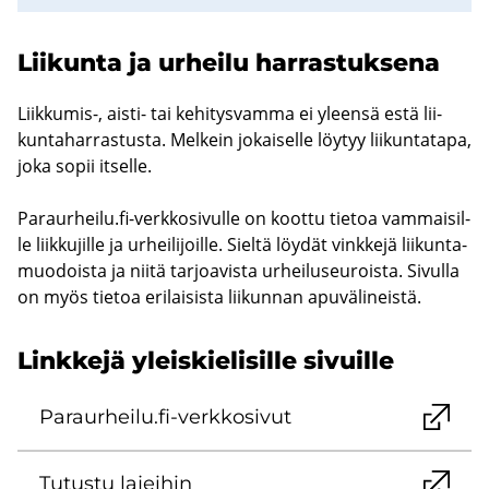
Lii­kun­ta ja ur­hei­lu har­ras­tuk­se­na
Liikkumis-​, aisti-​ tai ke­hi­tys­vam­ma ei yleen­sä estä lii­
kun­ta­har­ras­tus­ta. Mel­kein jo­kai­sel­le löy­tyy lii­kun­ta­ta­pa,
joka sopii it­sel­le.
Pa­raur­hei­lu.fi-​verkkosivulle on koot­tu tie­toa vam­mai­sil­
le liik­ku­jil­le ja ur­hei­li­joil­le. Siel­tä löy­dät vink­ke­jä lii­kun­ta­
muo­dois­ta ja niitä tar­joa­vis­ta ur­hei­luseu­rois­ta. Si­vul­la
on myös tie­toa eri­lai­sis­ta lii­kun­nan apu­vä­li­neis­tä.
Link­ke­jä yleis­kie­li­sil­le si­vuil­le
Pa­raur­hei­lu.fi-​verkkosivut
Tu­tus­tu la­jei­hin