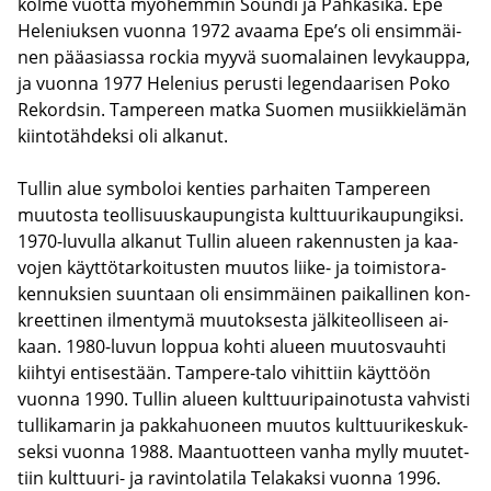
kolme vuot­ta myö­hem­min Soun­di ja Pah­ka­si­ka. Epe
He­le­niuk­sen vuon­na 1972 avaa­ma Epe’s oli en­sim­mäi­
nen pää­asias­sa roc­kia myyvä suo­ma­lai­nen le­vy­kaup­pa,
ja vuon­na 1977 He­le­nius pe­rus­ti le­gen­daa­ri­sen Poko
Re­kord­sin. Tam­pe­reen matka Suo­men musiik­kie­lä­män
kiin­to­täh­dek­si oli al­ka­nut.
Tul­lin alue sym­bo­loi ken­ties par­hai­ten Tam­pe­reen
muu­tos­ta teol­li­suus­kau­pun­gis­ta kult­tuu­ri­kau­pun­gik­si.
1970-​luvulla al­ka­nut Tul­lin alu­een ra­ken­nus­ten ja kaa­
vo­jen käyt­tö­tar­koi­tus­ten muu­tos liike-​ ja toi­mis­to­ra­
ken­nuk­sien suun­taan oli en­sim­mäi­nen pai­kal­li­nen kon­
kreet­ti­nen il­men­ty­mä muu­tok­ses­ta jäl­ki­teol­li­seen ai­
kaan. 1980-​luvun lop­pua kohti alu­een muu­tos­vauh­ti
kiih­tyi en­ti­ses­tään. Tampere-​talo vi­hit­tiin käyt­töön
vuon­na 1990. Tul­lin alu­een kult­tuu­ri­pai­no­tus­ta vah­vis­ti
tul­li­ka­ma­rin ja pak­ka­huo­neen muu­tos kult­tuu­ri­kes­kuk­
sek­si vuon­na 1988. Maan­tuot­teen vanha mylly muu­tet­
tiin kulttuuri-​ ja ra­vin­to­la­ti­la Te­la­kak­si vuon­na 1996.