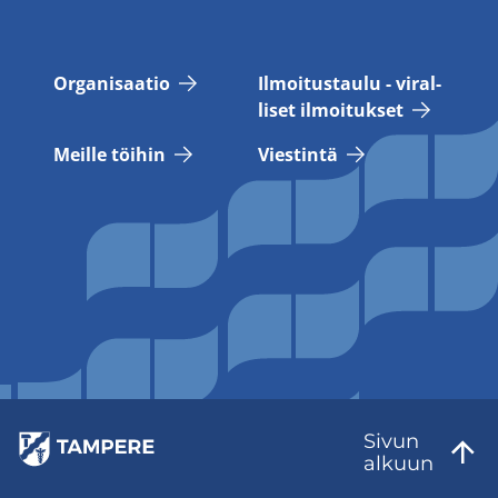
Or­ga­ni­saa­tio
Il­moi­tus­tau­lu - vi­ral­
li­set il­moi­tuk­set
Meil­le töi­hin
Vies­tin­tä
Sivun
al­kuun