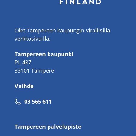
Olet Tampereen kaupungin virallisilla
verkkosivuilla.
Tampereen kaupunki
PL 487
33101 Tampere
Vaihde
Puhelinnumero
03 565 611
Tampereen palvelupiste