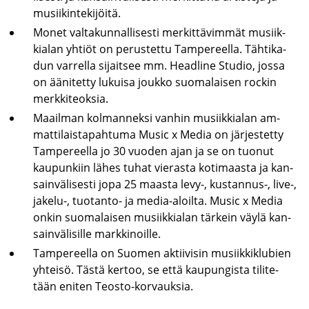
musii­kin­te­ki­jöi­tä.
Monet val­ta­kun­nal­li­ses­ti mer­kit­tä­vim­mät musiik­
kia­lan yh­tiöt on pe­rus­tet­tu Tam­pe­reel­la. Täh­ti­ka­
dun var­rel­la si­jait­see mm. Head­li­ne Stu­dio, jossa
on ää­ni­tet­ty lu­kui­sa jouk­ko suo­ma­lai­sen roc­kin
merk­ki­teok­sia.
Maa­il­man kol­man­nek­si van­hin musiik­kia­lan am­
mat­ti­lais­ta­pah­tu­ma Music x Media on jär­jes­tet­ty
Tam­pe­reel­la jo 30 vuo­den ajan ja se on tuo­nut
kau­pun­kiin lähes tuhat vie­ras­ta ko­ti­maas­ta ja kan­
sain­vä­li­ses­ti jopa 25 maas­ta levy-, kustannus-​, live-,
jakelu-​, tuotanto-​ ja media-​aloilta. Music x Media
onkin suo­ma­lai­sen musiik­kia­lan tär­kein väylä kan­
sain­vä­li­sil­le mark­ki­noil­le.
Tam­pe­reel­la on Suo­men ak­tii­vi­sin musiik­kiklu­bien
yh­tei­sö. Tästä ker­too, se että kau­pun­gis­ta ti­li­te­
tään eni­ten Teosto-​korvauksia.