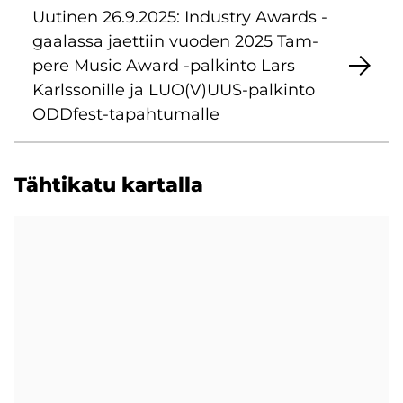
Uu­ti­nen 26.9.2025: In­dustry Awards -​
gaalassa jaet­tiin vuo­den 2025 Tam­
pe­re Music Award -​palkinto Lars
Karls­so­nil­le ja LUO(V)UUS-​palkinto
ODDfest-​tapahtumalle
Täh­ti­ka­tu kar­tal­la