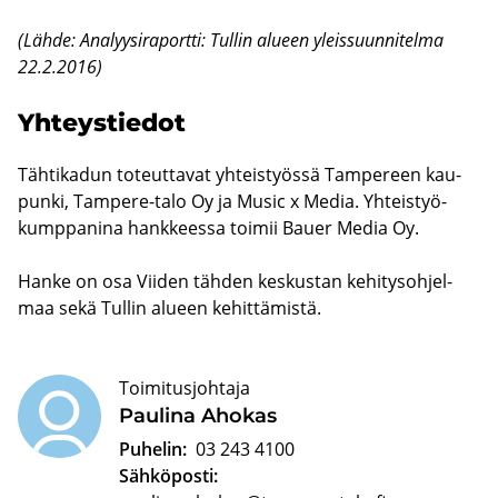
(Lähde: Ana­lyy­si­ra­port­ti: Tul­lin alu­een yleis­suun­ni­tel­ma
22.2.2016)
Yh­teys­tie­dot
Täh­ti­ka­dun to­teut­ta­vat yh­teis­työs­sä Tam­pe­reen kau­
pun­ki, Tampere-​talo Oy ja Music x Media. Yh­teis­työ­
kump­pa­ni­na hank­kees­sa toi­mii Bauer Media Oy.
Hanke on osa Vii­den täh­den kes­kus­tan ke­hi­tys­oh­jel­
maa sekä Tul­lin alu­een ke­hit­tä­mis­tä.
Toimitusjohtaja
Pau­li­na Aho­kas
Puhelin:
03 243 4100
Sähköposti: