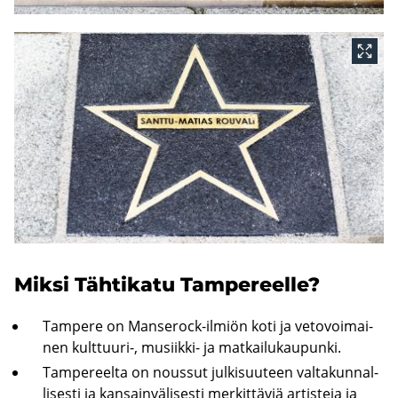
Miksi Täh­ti­ka­tu Tam­pe­reel­le?
Tam­pe­re on Manserock-​ilmiön koti ja ve­to­voi­mai­
nen kulttuuri-​, musiikki-​ ja mat­kai­lu­kau­pun­ki.
Tam­pe­reel­ta on nous­sut jul­ki­suu­teen val­ta­kun­nal­
li­ses­ti ja kan­sain­vä­li­ses­ti mer­kit­tä­viä ar­tis­te­ja ja