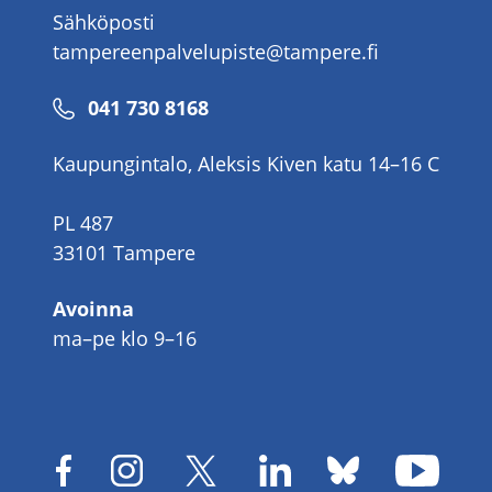
Sähköposti
tampereenpalvelupiste@tampere.fi
Puhelinnumero
041 730 8168
Kaupungintalo, Aleksis Kiven katu 14–16 C
PL 487
33101 Tampere
Avoinna
ma–pe klo 9–16