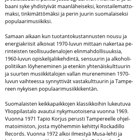
baa­ni syke yh­dis­tyi­vät maan­lä­hei­sek­si, kons­tai­le­mat­to­
mak­si, tin­ki­mät­tö­mäk­si ja perin juu­rin suo­ma­lai­sek­si
po­pu­laa­ri­musii­kik­si.
Sa­maan ai­kaan kun tuo­tan­to­kus­tan­nus­ten nousu ja
ener­gia­krii­sit al­koi­vat 1970-​luvun mit­taan na­ker­taa pe­
rin­teis­ten teol­li­suu­de­na­lo­jen elin­mah­dol­li­suuk­sia,
1960-​luvun opis­ke­li­ja­lii­keh­din­tä, sen­suu­rin ja al­ko­ho­li­
po­li­tii­kan löy­he­ne­mi­nen ja eten­kin yh­te­näis­kult­tuu­rin
ja suur­ten musiik­ki­ta­lo­jen val­lan mu­re­ne­mi­nen 1970-​
luvun vaih­tees­sa syn­nyt­ti­vät vas­ta­kult­tuu­rin ja Tam­pe­
reen ny­kyi­sen po­pu­laa­ri­musiik­ki­ken­tän.
Suo­ma­lais­ten keik­ka­paik­ko­jen klas­sik­koi­hin lu­keu­tu­va
Yli­op­pi­las­ta­lo avau­tui ny­ky­muo­toi­se­na vuon­na 1969.
Vuon­na 1971 Tapio Kor­jus pe­rus­ti Tam­pe­reel­le oh­jel­
ma­toi­mis­ton, josta myö­hem­min ke­hit­tyi Roc­ka­dil­lo
Records. Vuon­na 1972 alkoi il­mes­tyä Musa-​lehti ja