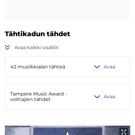
Täh­ti­ka­dun täh­det
Avaa kaik­ki si­säl­löt
42 musiik­kia­lan täh­teä
Avaa
Tam­pe­re Music Award -​
Avaa
voittajien täh­det