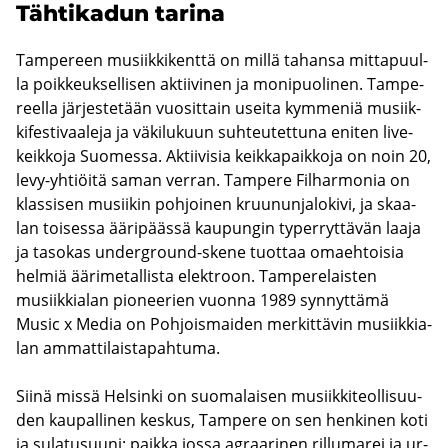
Täh­ti­ka­dun ta­ri­na
Tam­pe­reen musiik­ki­kent­tä on millä ta­han­sa mit­ta­puul­
la poik­keuk­sel­li­sen ak­tii­vi­nen ja mo­ni­puo­li­nen. Tam­pe­
reel­la jär­jes­te­tään vuo­sit­tain usei­ta kym­me­niä musiik­
ki­fes­ti­vaa­le­ja ja vä­ki­lu­kuun suh­teu­tet­tu­na eni­ten li­ve­
keik­ko­ja Suo­mes­sa. Ak­tii­vi­sia keik­ka­paik­ko­ja on noin 20,
levy-​yhtiöitä saman ver­ran. Tam­pe­re Fil­har­mo­nia on
klas­si­sen musii­kin poh­joi­nen kruu­nun­ja­lo­ki­vi, ja skaa­
lan toi­ses­sa ää­ri­pääs­sä kau­pun­gin ty­per­ryt­tä­vän laaja
ja ta­so­kas underground-​skene tuot­taa omaeh­toi­sia
hel­miä ää­ri­me­tal­lis­ta elekt­roon. Tam­pe­re­lais­ten
musiik­kia­lan pio­nee­rien vuon­na 1989 syn­nyt­tä­mä
Music x Media on Poh­jois­mai­den mer­kit­tä­vin musiik­kia­
lan am­mat­ti­lais­ta­pah­tu­ma.
Siinä missä Hel­sin­ki on suo­ma­lai­sen musiik­ki­teol­li­suu­
den kau­pal­li­nen kes­kus, Tam­pe­re on sen hen­ki­nen koti
ja su­la­tusuu­ni: paik­ka jossa agraa­ri­nen ril­lu­ma­rei ja ur­