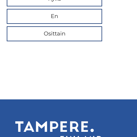
En
Osittain