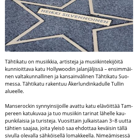
Täh­ti­ka­tu on musiik­kia, ar­tis­te­ja ja musii­kin­te­ki­jöi­tä
kun­nioit­ta­va katu Hollywoodin ja­lan­jäl­jis­sä – en­sim­mäi­
nen val­ta­kun­nal­li­nen ja kan­sain­vä­li­nen Täh­ti­ka­tu Suo­
mes­sa. Täh­ti­ka­tu ra­ken­tuu Åkerlundinkadulle Tul­lin
alu­eel­le.
Man­se­roc­kin syn­nyin­si­joil­le avat­tu katu elä­vöit­tää Tam­
pe­reen ka­tu­ku­vaa ja tuo musii­kin ta­ri­nat lä­hel­le kau­
pun­ki­lai­sia ja tu­ris­te­ja. Vuo­sit­tain jul­kais­taan 3−8 uutta
täh­tien saa­jaa, joita ylei­sö saa eh­dot­taa ke­väi­sin tällä
si­vul­la ole­val­la säh­köi­sel­lä lo­mak­keel­la. Ni­meä­mi­ses­sä