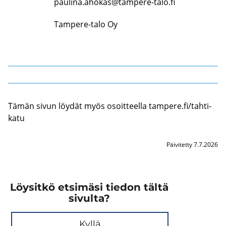
paulina.ahokas@tampere-talo.fi
Tampere-talo Oy
Tämän sivun löy­dät myös osoit­teel­la tam­pe­re.fi/tah­ti­
ka­tu
Päivitetty 7.7.2026
Löysitkö etsimäsi tiedon tältä
sivulta?
Kyllä