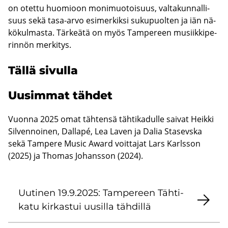
on otet­tu huo­mioon mo­ni­muo­toi­suus, val­ta­kun­nal­li­
suus sekä tasa-​arvo esi­mer­kik­si su­ku­puol­ten ja iän nä­
kö­kul­mas­ta. Tär­keä­tä on myös Tam­pe­reen musiik­ki­pe­
rin­nön mer­ki­tys.
Tällä si­vul­la
Uusim­mat täh­det
Vuon­na 2025 omat täh­ten­sä täh­ti­ka­dul­le sai­vat Heik­ki
Sil­ven­noi­nen, Dallapé, Lea Laven ja Dalia Sta­sevs­ka
sekä Tam­pe­re Music Award voit­ta­jat Lars Karls­son
(2025) ja Tho­mas Jo­hans­son (2024).
Uu­ti­nen 19.9.2025: Tam­pe­reen Täh­ti­
ka­tu kir­kas­tui uusil­la täh­dil­lä