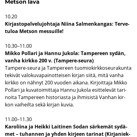
Met­son lava
10.20
Kir­jas­to­pal­ve­lu­joh­ta­ja Niina Sal­men­kan­gas: Ter­ve­
tu­loa Met­son mes­suil­le!
10.30–11.00
Mikko Pol­la­ri ja Hannu Ju­ko­la: Tam­pe­reen sydän,
vanha kirk­ko 200 v. (Tampere-​seura)
Tampere-​seura ja Tam­pe­reen tuo­mio­kirk­ko­seu­ra­kun­ta
te­ki­vät va­lo­ku­va­pai­not­tei­sen kir­jan siitä, mitä vanha
kirk­ko on näh­nyt 200 vuo­den ai­ka­na. Kir­joit­ta­ja Mikko
Pol­la­ri ja ku­va­toi­mit­ta­ja Hannu Ju­ko­la esit­te­le­vät ta­ri­
noi­ta Tam­pe­reen his­to­rias­ta ja ih­mi­sis­tä Van­han kir­
kon vai­heil­ta sekä kir­jan kuvia.
11.00–11.30
Ka­ro­lii­na ja Heik­ki Lai­ti­nen Sodan sär­ke­mät sy­dä­
met – tu­han­nen ja yhden kir­jeen ta­ri­nat (Kir­ja­niek­