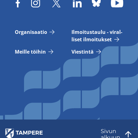
Or­ga­ni­saa­tio
Il­moi­tus­tau­lu - vi­ral­
li­set il­moi­tuk­set
Meil­le töi­hin
Vies­tin­tä
Sivun
al­kuun