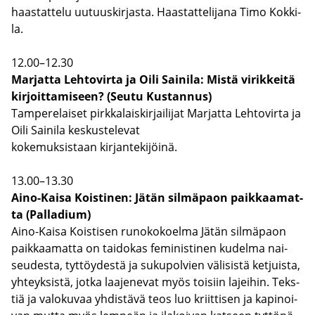
haas­tat­te­lu uu­tuus­kir­jas­ta. Haas­tat­te­li­ja­na Timo Kok­ki­
la.
12.00–12.30
Mar­jat­ta Leh­to­vir­ta ja Oili Sai­ni­la: Mistä vi­rik­kei­tä
kir­joit­ta­mi­seen? (Seutu Kus­tan­nus)
Tam­pe­re­lai­set pirk­ka­lais­kir­jai­li­jat Mar­jat­ta Leh­to­vir­ta ja
Oili Sai­ni­la kes­kus­te­le­vat
ko­ke­muk­sis­taan kir­jan­te­ki­jöi­nä.
13.00–13.30
Aino-​Kaisa Kois­ti­nen: Jätän sil­mä­paon paik­kaa­mat­
ta (Pal­la­dium)
Aino-​Kaisa Kois­ti­sen ru­no­ko­koel­ma Jätän sil­mä­paon
paik­kaa­mat­ta on tai­do­kas fe­mi­nis­ti­nen ku­del­ma nai­
seu­des­ta, tyt­töy­des­tä ja su­ku­pol­vien vä­li­sis­tä ket­juis­ta,
yh­teyk­sis­tä, jotka laa­je­ne­vat myös toi­siin la­jei­hin. Teks­
tiä ja va­lo­ku­vaa yh­dis­tä­vä teos luo kriit­ti­sen ja ka­pi­noi­