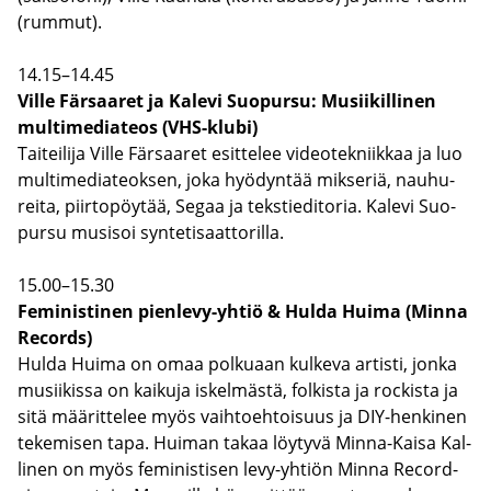
(rum­mut).
14.15–14.45
Ville Fär­saa­ret ja Ka­le­vi Suo­pur­su: Musii­kil­li­nen
mul­ti­me­dia­teos (VHS-​klubi)
Tai­tei­li­ja Ville Fär­saa­ret esit­te­lee vi­deo­tek­niik­kaa ja luo
mul­ti­me­dia­teok­sen, joka hyö­dyn­tää mik­se­riä, nau­hu­
rei­ta, piir­to­pöy­tää, Segaa ja teks­tie­di­to­ria. Ka­le­vi Suo­
pur­su musi­soi syn­te­ti­saat­to­ril­la.
15.00–15.30
Fe­mi­nis­ti­nen pienlevy-​yhtiö & Hulda Huima (Minna
Records)
Hulda Huima on omaa pol­ku­aan kul­ke­va ar­tis­ti, jonka
musii­kis­sa on kai­ku­ja is­kel­mäs­tä, fol­kis­ta ja roc­kis­ta ja
sitä mää­rit­te­lee myös vaih­toeh­toi­suus ja DIY-​henkinen
te­ke­mi­sen tapa. Hui­man takaa löy­ty­vä Minna-​Kaisa Kal­
li­nen on myös fe­mi­nis­ti­sen levy-​yhtiön Minna Record­