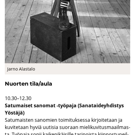
Jarno Alas­ta­lo
Nuor­ten tila/aula
10.30–12.30
Sa­tu­mai­set sa­no­mat -​työpaja (Sa­na­tai­deyh­dis­tys
Yös­tä­jä)
Sa­tu­mais­ten sa­no­mien toi­mi­tuk­ses­sa kir­joi­te­taan ja
ku­vi­te­taan hyviä uu­ti­sia suo­raan mie­li­ku­vi­tus­maa­il­mas­
ta. Työ­pa­ja sopii kai­ke­ni­käi­sil­le ta­ri­nois­ta kiin­nos­tu­neil­