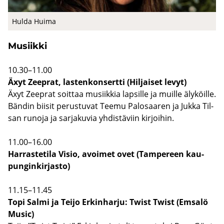
Hulda Huima
Musiik­ki
10.30–11.00
Äxyt Zeeprat, las­ten­kon­sert­ti (Hil­jai­set levyt)
Äxyt Zeeprat soit­taa musiik­kia lap­sil­le ja muil­le äly­köil­le.
Bän­din bii­sit pe­rus­tu­vat Teemu Pa­lo­saa­ren ja Jukka Til­
san ru­no­ja ja sar­ja­ku­via yh­dis­tä­viin kir­joi­hin.
11.00–16.00
Har­ras­te­ti­la Visio, avoi­met ovet (Tam­pe­reen kau­
pun­gin­kir­jas­to)
11.15–11.45
Topi Salmi ja Teijo Er­kin­har­ju: Twist Twist (Em­sa­lö
Music)