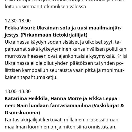
löi­tä uusim­man tut­ki­muk­sen va­los­sa.
12.30–13.00
Pekka Vi­su­ri: Ukrai­nan sota ja uusi maa­il­man­jär­
jes­tys (Pir­kan­maan tie­to­kir­jai­li­jat)
Ukrai­nas­sa käy­dyn sodan si­säi­set ja ul­koi­set syyt, ta­
pah­tu­mat sekä kyt­key­ty­mi­nen kan­sain­vä­li­sen po­li­tii­kan
mur­ros­vai­hee­seen ovat ajan­koh­tai­sia ky­sy­myk­siä. Krii­si
Ukrai­nas­sa ei ole ollut yhden pää­tök­sen tai yhden po­
liit­ti­sen kamp­pai­lun seu­raus­ta vaan pitkä ja mo­ni­mut­
kai­nen ta­pah­tu­ma­ket­ju.
13.00–13.30
Ka­ta­rii­na Heik­ki­lä, Hanna Morre ja Erkka Lep­pä­
nen: Näin luo­daan fan­ta­sia­maa­il­ma (Vas­ki­kir­jat &
Osuus­kum­ma)
Fan­ta­sia­kir­jai­li­jat ker­to­vat, mil­lai­nen pro­ses­si oman
maa­il­man luo­mi­nen on ja miten siinä on­nis­tu­taan.