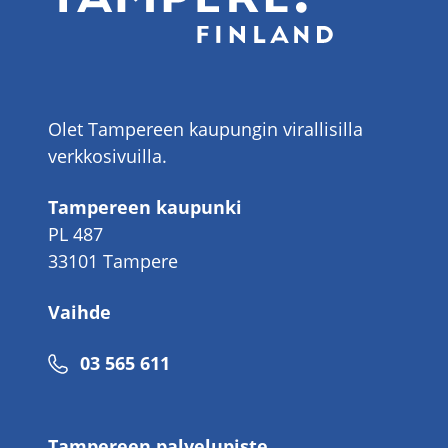
Olet Tampereen kaupungin virallisilla
verkkosivuilla.
Tampereen kaupunki
PL 487
33101 Tampere
Vaihde
Puhelinnumero
03 565 611
Tampereen palvelupiste