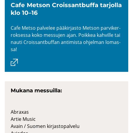
Cafe Met­son Crois­sant­buf­fa tar­jol­la
klo 10–16
Cafe Metso pal­ve­lee pää­kir­jas­to Met­son par­vi­ker­
rok­ses­sa koko mes­su­jen ajan. Poik­kea kah­vil­le tai
nauti Crois­sant­buf­fan an­ti­mis­ta oh­jel­man lo­mas­
sa!
Mu­ka­na mes­suil­la:
Abraxas
Artie Music
Avain / Suomen kirjastopalvelu