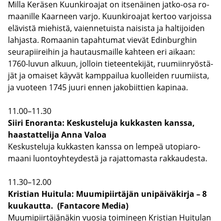
Milla Ke­rä­sen Kuun­ki­roa­jat on it­se­näi­nen jatko-​osa ro­
maa­nil­le Kaar­neen varjo. Kuun­ki­roa­jat ker­too var­jois­sa
elä­vis­tä mie­his­tä, vai­en­ne­tuis­ta nai­sis­ta ja hal­ti­joi­den
lah­jas­ta. Ro­maa­nin ta­pah­tu­mat vie­vät Edin­burg­hin
seu­ra­pii­rei­hin ja hau­taus­mail­le kah­teen eri ai­kaan:
1760-​luvun al­kuun, jol­loin tie­teen­te­ki­jät, ruu­miin­ryös­tä­
jät ja omai­set käy­vät kamp­pai­lua kuol­lei­den ruu­miis­ta,
ja vuo­teen 1745 juuri ennen ja­ko­biit­tien ka­pi­naa.
11.00–11.30
Siiri Eno­ran­ta: Kes­kus­te­lu­ja kuk­kas­ten kans­sa,
haas­tat­te­li­ja Anna Valoa
Kes­kus­te­lu­ja kuk­kas­ten kans­sa on lem­peä uto­pia­ro­
maa­ni luon­to­yh­tey­des­tä ja ra­jat­to­mas­ta rak­kau­des­ta.
11.30–12.00
Kris­tian Hui­tu­la: Muu­mi­piir­tä­jän uni­päi­vä­kir­ja – 8
kuu­kaut­ta. (Fan­taco­re Media)
Muu­mi­piir­tä­jä­nä­kin vuo­sia toi­mi­neen Kris­tian Hui­tu­lan