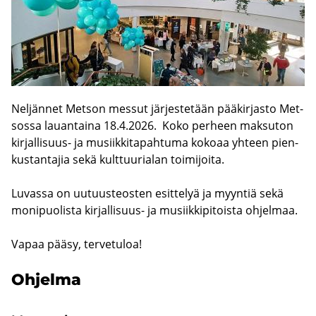
Nel­jän­net Met­son mes­sut jär­jes­te­tään pää­kir­jas­to Met­
sos­sa lau­an­tai­na 18.4.2026. Koko per­heen mak­su­ton
kirjallisuus-​ ja musiik­ki­ta­pah­tu­ma ko­ko­aa yh­teen pien­
kus­tan­ta­jia sekä kult­tuu­ria­lan toi­mi­joi­ta.
Lu­vas­sa on uu­tuus­teos­ten esit­te­lyä ja myyn­tiä sekä
mo­ni­puo­lis­ta kirjallisuus-​ ja musiik­ki­pi­tois­ta oh­jel­maa.
Vapaa pääsy, ter­ve­tu­loa!
Oh­jel­ma