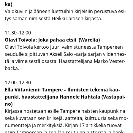
ka)
Va­lo­ku­viin ja ää­neen luet­tui­hin kir­jei­siin pe­rus­tu­va esi­
tys saman ni­mi­ses­tä Heik­ki Lai­ti­sen kir­jas­ta.
11.30–12.00
Olavi Toi­vo­la: Joka pahaa etsii (Warelia)
Olavi Toi­vo­la ker­too juuri val­mis­tu­nees­ta Tam­pe­reen
seu­dul­le si­joit­tu­van Ak­se­li Salo -​sarja sar­jan vii­den­nes­
tä ja vii­mei­ses­tä osas­ta. Haas­tat­te­li­ja­na Marko Ves­ter­
bac­ka.
12.00–12.30
Ella Vii­ta­nie­mi: Tam­pe­re – Ih­mis­ten te­ke­mä kau­
pun­ki, haas­tat­te­li­ja­na Han­ne­le Huh­ta­la (Vas­ta­pai­
no)
Kir­jas­sa nos­te­taan esil­le Tam­pe­re nais­ten kau­pun­ki­na
sekä ku­va­taan sen krii­se­jä, aat­tei­ta, kult­tuu­ria sekä mo­
nu­ment­te­ja ja mer­ki­tyk­siä. Kir­jan 17 ar­tik­ke­lia tuo­vat
esiin Tam­pe­reen ja sen lä­hi­seu­tu­jen his­to­ri­aa ja hen­ki­