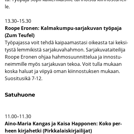
le.
13.30–15.30
Roope Ero­nen: Kalmakumpu-​sarjakuvan työ­pa­ja
(Zum Teu­fel)
Työ­pa­jas­sa voit tehdä kai­paa­mas­ta­si oi­keas­ta tai kek­si­
tys­tä lem­mi­kis­tä sar­ja­ku­va­hah­mon. Sar­ja­ku­va­tai­tei­li­ja
Roope Ero­nen ohjaa hah­mo­suun­nit­te­lua ja in­nos­tu­
neim­mil­le myös sar­ja­ku­van tekoa. Voit tulla mu­kaan
koska ha­luat ja vii­pyä oman kiin­nos­tuk­sen mu­kaan.
Suo­si­tusi­kä 7-12.
Sa­tu­huo­ne
11.00–11.30
Aino-​Maria Kan­gas ja Kaisa Hap­po­nen: Koko per­
heen kir­ja­het­ki (Pirk­ka­lais­kir­jai­li­jat)