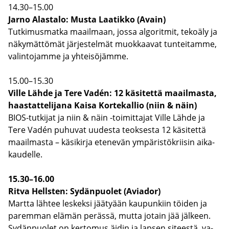
14.30–15.00
Jarno Alas­ta­lo: Musta Laa­tik­ko (Avain)
Tut­ki­mus­mat­ka maa­il­maan, jossa al­go­rit­mit, te­ko­ä­ly ja
nä­ky­mät­tö­mät jär­jes­tel­mät muok­kaa­vat tun­tei­tam­me,
va­lin­to­jam­me ja yh­tei­sö­jäm­me.
15.00–15.30
Ville Lähde ja Tere Vadén: 12 kä­si­tet­tä maa­il­mas­ta,
haas­tat­te­li­ja­na Kaisa Kor­te­kal­lio (niin & näin)
BIOS-​tutkijat ja niin & näin -​toimittajat Ville Lähde ja
Tere Vadén pu­hu­vat uu­des­ta teok­ses­ta 12 kä­si­tet­tä
maa­il­mas­ta – kä­si­kir­ja ete­ne­vän ym­pä­ris­tö­krii­sin ai­ka­
kau­del­le.
15.30–16.00
Ritva Hells­ten: Sy­dän­puo­let (Avia­dor)
Mart­ta läh­tee les­kek­si jää­ty­ään kau­pun­kiin töi­den ja
pa­rem­man elä­män pe­räs­sä, mutta jo­tain jää jäl­keen.
Sy­dän­puo­let on ker­to­mus äidin ja lap­sen si­tees­tä, va­