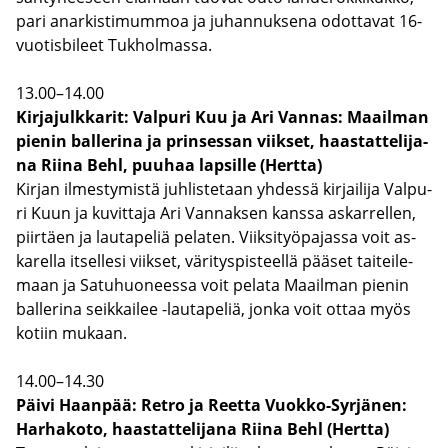
pari anar­kis­ti­mum­moa ja ju­han­nuk­se­na odot­ta­vat 16-​
vuotisbileet Tuk­hol­mas­sa.
13.00–14.00
Kir­ja­julk­ka­rit: Val­pu­ri Kuu ja Ari Van­nas: Maa­il­man
pie­nin bal­le­ri­na ja prin­ses­san viik­set, haas­tat­te­li­ja­
na Riina Behl, puu­haa lap­sil­le (Hert­ta)
Kir­jan il­mes­ty­mis­tä juh­lis­te­taan yh­des­sä kir­jai­li­ja Val­pu­
ri Kuun ja ku­vit­ta­ja Ari Van­nak­sen kans­sa as­kar­rel­len,
piir­täen ja lau­ta­pe­liä pe­la­ten. Viik­si­työ­pa­jas­sa voit as­
ka­rel­la it­sel­le­si viik­set, vä­ri­tys­pis­teel­lä pää­set tai­tei­le­
maan ja Sa­tu­huo­nees­sa voit pe­la­ta Maa­il­man pie­nin
bal­le­ri­na seik­kai­lee -​lautapeliä, jonka voit ottaa myös
ko­tiin mu­kaan.
14.00–14.30
Päivi Haan­pää: Retro ja Reet­ta Vuokko-​Syrjänen:
Har­ha­ko­to, haas­tat­te­li­ja­na Riina Behl (Hert­ta)