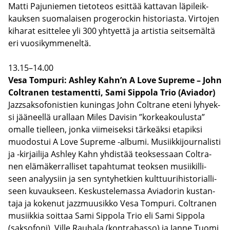
Matti Pa­ju­nie­men tie­to­teos esit­tää kat­ta­van lä­pi­leik­
kauk­sen suo­ma­lai­sen pro­ge­roc­kin his­to­rias­ta. Vir­to­jen
ki­ha­rat esit­te­lee yli 300 yh­tyet­tä ja ar­tis­tia seit­se­mäl­tä
eri vuo­si­kym­me­nel­tä.
13.15–14.00
Vesa Tom­pu­ri: Ash­ley Kahn’n A Love Supre­me – John
Colt­ra­nen tes­ta­ment­ti, Sami Sip­po­la Trio (Avia­dor)
Jazzsaksofonistien ku­nin­gas John Colt­ra­ne eteni ly­hyek­
si jää­neel­lä ural­laan Miles Da­vi­sin ”kor­kea­kou­lus­ta”
omal­le tiel­leen, jonka vii­mei­sek­si tär­keäk­si eta­pik­si
muo­dos­tui A Love Supre­me -​albumi. Musiik­ki­jour­na­lis­ti
ja -​kirjailija Ash­ley Kahn yh­dis­tää teok­ses­saan Colt­ra­
nen elä­mä­ker­ral­li­set ta­pah­tu­mat teok­sen musii­kil­li­
seen ana­lyy­siin ja sen syn­ty­het­kien kult­tuu­ri­his­to­rial­li­
seen ku­vauk­seen. Kes­kus­te­le­mas­sa Avia­do­rin kus­tan­
ta­ja ja ko­ke­nut jazzmuusikko Vesa Tom­pu­ri. Colt­ra­nen
musiik­kia soit­taa Sami Sip­po­la Trio eli Sami Sip­po­la
(sak­so­fo­ni), Ville Rau­ha­la (kont­ra­bas­so) ja Janne Tuomi