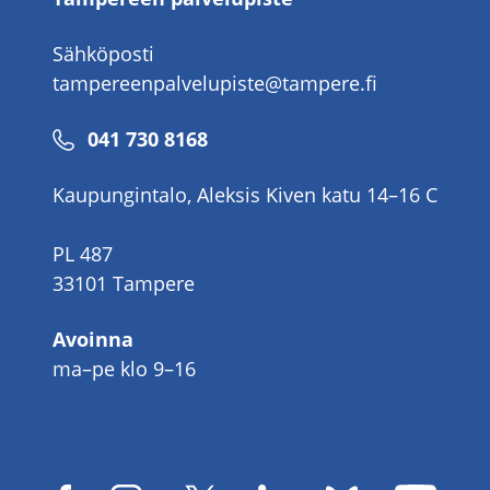
Sähköposti
tampereenpalvelupiste@tampere.fi
Puhelinnumero
041 730 8168
Kaupungintalo, Aleksis Kiven katu 14–16 C
PL 487
33101 Tampere
Avoinna
ma–pe klo 9–16