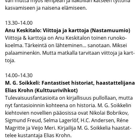
van mutta myös lem­peän ja ila­koi­van kat­seen tyt­tö­nä
kas­va­mi­seen ja nai­se­na elä­mi­seen.
13.30–14.00
Anu Kes­ki­ta­lo: Viit­to­ja ja kart­to­ja (Nas­ta­muu­mio)
Viit­to­ja & kart­to­ja on Anu Kes­ki­ta­lon toi­nen ru­no­ko­
koel­ma. Tär­kein­tä on läh­te­mi­nen... sa­no­taan. Mik­sei
pa­laa­mi­nen­kin. Mutta mat­kal­la tar­vi­taan viit­to­ja ja kart­
to­ja.
14.00–14.30
M. G. Soik­ke­li: Fan­tas­ti­set his­to­riat, haas­tat­te­li­ja­na
Elias Krohn (Kult­tuu­ri­vih­kot)
Tu­le­vai­suus­fan­t­asioi­ta on kir­jal­li­suus pul­lol­laan, mutta
nyt fan­t­asioin­nin koh­tee­na on his­to­ria. M. G. Soik­ke­lin
kieh­to­vien no­vel­lien pää­osis­sa ovat Ni­ko­lai Bo­bri­kov,
Sig­mund Freud, Selma La­ger­löf, H.C. An­der­sen, Réne
Magrit­te ja Veijo Meri. Kir­jai­li­ja M. G. Soik­ke­lia haas­tat­
te­lee kus­tan­ta­ja Elias Krohn.