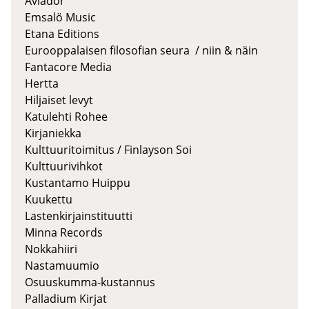
Aviador
Emsalö Music
Etana Editions
Eurooppalaisen filosofian seura / niin & näin
Fantacore Media
Hertta
Hiljaiset levyt
Katulehti Rohee
Kirjaniekka
Kulttuuritoimitus / Finlayson Soi
Kulttuurivihkot
Kustantamo Huippu
Kuukettu
Lastenkirjainstituutti
Minna Records
Nokkahiiri
Nastamuumio
Osuuskumma-kustannus
Palladium Kirjat