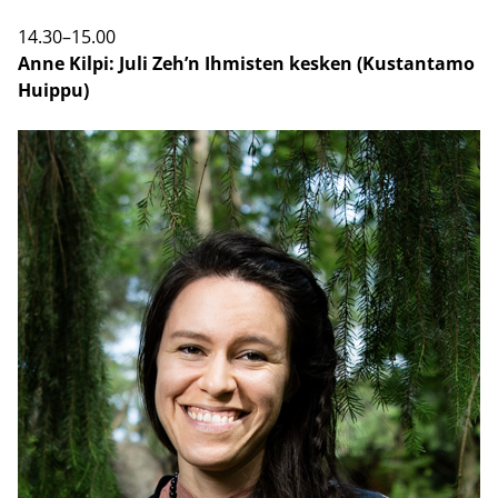
14.30–15.00
Anne Kilpi: Juli Zeh’n Ih­mis­ten kes­ken (Kus­tan­ta­mo
Huip­pu)