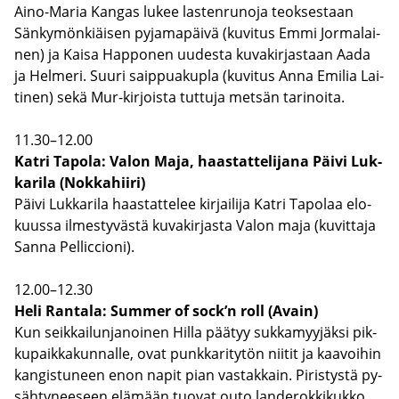
Aino-​Maria Kan­gas lukee las­ten­ru­no­ja teok­ses­taan
Sän­ky­mön­kiäi­sen py­ja­ma­päi­vä (ku­vi­tus Emmi Jor­ma­lai­
nen) ja Kaisa Hap­po­nen uu­des­ta ku­va­kir­jas­taan Aada
ja Hel­me­ri. Suuri saip­pua­kupla (ku­vi­tus Anna Emi­lia Lai­
ti­nen) sekä Mur-​kirjoista tut­tu­ja met­sän ta­ri­noi­ta.
11.30–12.00
Katri Ta­po­la: Valon Maja, haas­tat­te­li­ja­na Päivi Luk­
ka­ri­la (Nok­ka­hii­ri)
Päivi Luk­ka­ri­la haas­tat­te­lee kir­jai­li­ja Katri Ta­po­laa elo­
kuus­sa il­mes­ty­väs­tä ku­va­kir­jas­ta Valon maja (ku­vit­ta­ja
Sanna Pel­liccio­ni).
12.00–12.30
Heli Ran­ta­la: Sum­mer of sock’n roll (Avain)
Kun seik­kai­lun­ja­noi­nen Hilla pää­tyy suk­ka­myy­jäk­si pik­
ku­paik­ka­kun­nal­le, ovat punk­ka­ri­ty­tön nii­tit ja kaa­voi­hin
kan­gis­tu­neen enon napit pian vas­tak­kain. Pi­ris­tys­tä py­
säh­ty­nee­seen elä­mään tuo­vat outo lan­de­rok­ki­kuk­ko,