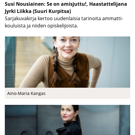
Susi Nousiai­nen: Se on amis­jut­tu!, Haas­tat­te­li­ja­na
Jyrki Liik­ka (Suuri Kur­pit­sa)
Sar­ja­ku­va­kir­ja ker­too uu­den­lai­sia ta­ri­noi­ta am­mat­ti­
kou­luis­ta ja nii­den opis­ke­li­jois­ta.
Aino-​Maria Kan­gas