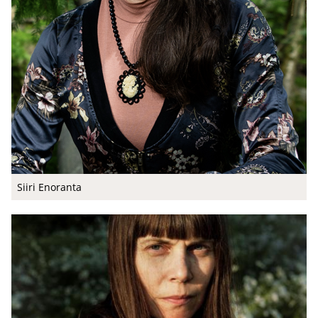
Siiri Eno­ran­ta