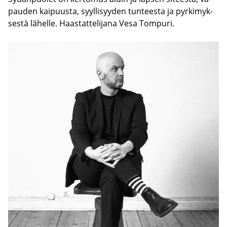
pau­den kai­puus­ta, syyl­li­syy­den tun­tees­ta ja pyr­ki­myk­
ses­tä lä­hel­le. Haas­tat­te­li­ja­na Vesa Tom­pu­ri.