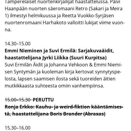
Tam­pe­re­lai­set nuor­ten­kir­jai­li­jat haas­tat­te­lus­sa. Päivi
Haan­pään nuor­ten säe­ro­maa­ni Retro (Sa­ka­ri ja Meira
1) il­mes­tyi hel­mi­kuus­sa ja Reet­ta Vuokko-​Syrjäsen
nuor­ten­ro­maa­ni Har­ha­ko­to val­loit­ti lu­ki­jat viime vuon­
na.
14.30–15.00
Emmi Nie­mi­nen ja Suvi Er­mi­lä: Sar­ja­ku­va­äi­dit,
haas­tat­te­li­ja­na Jyrki Liik­ka (Suuri Kur­pit­sa)
Suvi Er­mi­län Äidit ja Jo­han­na Veh­koon & Emmi Nie­mi­
sen Syn­ty­män ja kuo­le­man kirja ker­to­vat syn­ny­tys­pe­
los­ta, lap­sen saa­mi­sen ilos­ta sekä tuo­rei­den äi­tien
mut­kik­kaas­ta suh­tees­ta omiin van­hem­piin­sa.
15.00–15.30
PE­RUT­TU
Ronja Erkko: Kauhu-​ ja weird-​fiktion kään­tä­mi­ses­
tä, haas­tat­te­li­ja­na Boris Bran­der (Abraxas)
15.30–16.00