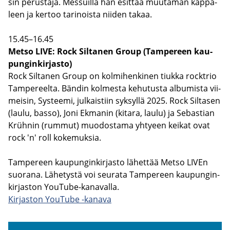
sin pe­rus­ta­ja. Mes­suil­la hän esit­tää muu­ta­man kap­pa­
leen ja ker­too ta­ri­nois­ta nii­den takaa.
15.45–16.45
Metso LIVE: Rock Sil­ta­nen Group (Tam­pe­reen kau­
pun­gin­kir­jas­to)
Rock Sil­ta­nen Group on kol­mi­hen­ki­nen tiuk­ka rockt­rio
Tam­pe­reel­ta. Bän­din kol­mes­ta ke­hu­tus­ta al­bu­mis­ta vii­
mei­sin, Sys­tee­mi, jul­kais­tiin syk­syl­lä 2025. Rock Sil­ta­sen
(laulu, basso), Joni Ek­ma­nin (ki­ta­ra, laulu) ja Se­bas­tian
Krühnin (rum­mut) muo­dos­ta­ma yh­tyeen kei­kat ovat
rock 'n' roll ko­ke­muk­sia.
Tam­pe­reen kau­pun­gin­kir­jas­to lä­het­tää Metso LIVEn
suo­ra­na. Lä­he­tys­tä voi seu­ra­ta Tam­pe­reen kau­pun­gin­
kir­jas­ton YouTube-​kanavalla.
Kir­jas­ton You­Tu­be -​kanava