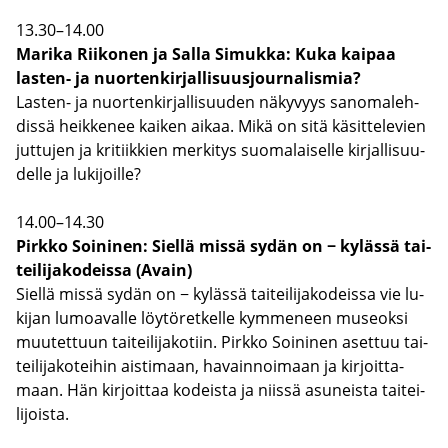
13.30–14.00
Ma­ri­ka Rii­ko­nen ja Salla Si­muk­ka: Kuka kai­paa
lasten-​ ja nuor­ten­kir­jal­li­suus­jour­na­lis­mia?
Lasten-​ ja nuor­ten­kir­jal­li­suu­den nä­ky­vyys sa­no­ma­leh­
dis­sä heik­ke­nee kai­ken aikaa. Mikä on sitä kä­sit­te­le­vien
jut­tu­jen ja kri­tiik­kien mer­ki­tys suo­ma­lai­sel­le kir­jal­li­suu­
del­le ja lu­ki­joil­le?
14.00–14.30
Pirk­ko Soi­ni­nen: Siel­lä missä sydän on − ky­läs­sä tai­
tei­li­ja­ko­deis­sa (Avain)
Siel­lä missä sydän on − ky­läs­sä tai­tei­li­ja­ko­deis­sa vie lu­
ki­jan lu­moa­val­le löy­tö­ret­kel­le kym­me­neen museok­si
muu­tet­tuun tai­tei­li­ja­ko­tiin. Pirk­ko Soi­ni­nen aset­tuu tai­
tei­li­ja­ko­tei­hin ais­ti­maan, ha­vain­noi­maan ja kir­joit­ta­
maan. Hän kir­joit­taa ko­deis­ta ja niis­sä asu­neis­ta tai­tei­
li­jois­ta.