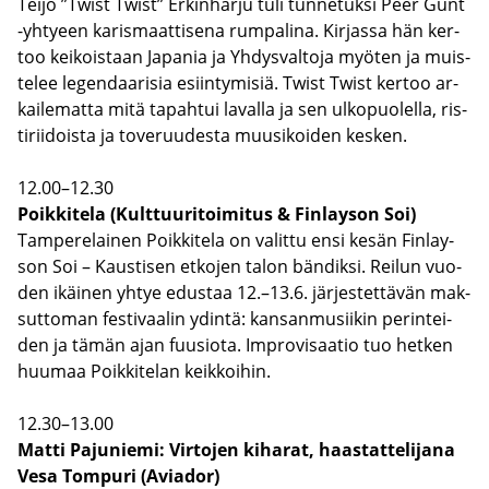
Teijo ”Twist Twist” Er­kin­har­ju tuli tun­ne­tuk­si Peer Günt
-​yhtyeen ka­ris­maat­ti­se­na rum­pa­li­na. Kir­jas­sa hän ker­
too kei­kois­taan Ja­pa­nia ja Yh­dys­val­to­ja myö­ten ja muis­
te­lee le­gen­daa­ri­sia esiin­ty­mi­siä. Twist Twist ker­too ar­
kai­le­mat­ta mitä ta­pah­tui la­val­la ja sen ul­ko­puo­lel­la, ris­
ti­rii­dois­ta ja to­ve­ruu­des­ta muusi­koi­den kes­ken.
12.00–12.30
Poik­ki­te­la (Kult­tuu­ri­toi­mi­tus & Fin­lay­son Soi)
Tam­pe­re­lai­nen Poik­ki­te­la on va­lit­tu ensi kesän Fin­lay­
son Soi – Kaus­ti­sen et­ko­jen talon bän­dik­si. Rei­lun vuo­
den ikäi­nen yhtye edus­taa 12.–13.6. jär­jes­tet­tä­vän mak­
sut­to­man fes­ti­vaa­lin ydin­tä: kan­san­musii­kin pe­rin­tei­
den ja tämän ajan fuusio­ta. Im­pro­vi­saa­tio tuo het­ken
huu­maa Poik­ki­te­lan keik­koi­hin.
12.30–13.00
Matti Pa­ju­nie­mi: Vir­to­jen ki­ha­rat, haas­tat­te­li­ja­na
Vesa Tom­pu­ri (Avia­dor)