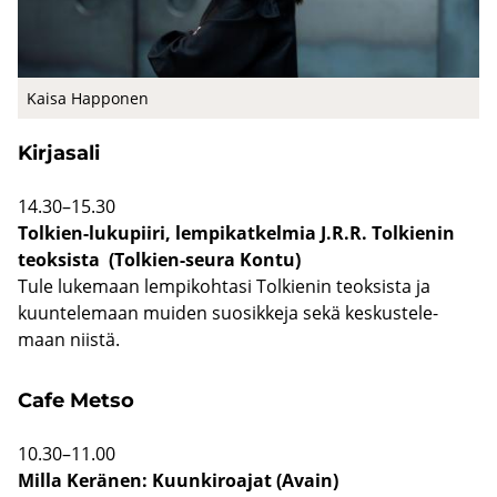
Kaisa Hap­po­nen
Kir­ja­sa­li
14.30–15.30
Tolkien-​lukupiiri, lem­pi­kat­kel­mia J.R.R. Tol­kie­nin
teok­sis­ta (Tolkien-​seura Kontu)
Tule lu­ke­maan lem­pi­koh­ta­si Tol­kie­nin teok­sis­ta ja
kuun­te­le­maan mui­den suo­sik­ke­ja sekä kes­kus­te­le­
maan niis­tä.
Cafe Metso
10.30–11.00
Milla Ke­rä­nen: Kuun­ki­roa­jat (Avain)