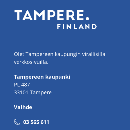
Olet Tampereen kaupungin virallisilla
verkkosivuilla.
Tampereen kaupunki
PL 487
33101 Tampere
Vaihde
Puhelinnumero
03 565 611