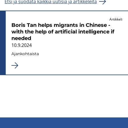
Etsi ja suodata kaikkia uutisia ja artikkeleita
Artikkeli
Boris Tan helps mi­grants in Chi­ne­se -
with the help of ar­ti­ficial in­tel­li­gence if
nee­ded
10.9.2024
Ajan­koh­tais­ta