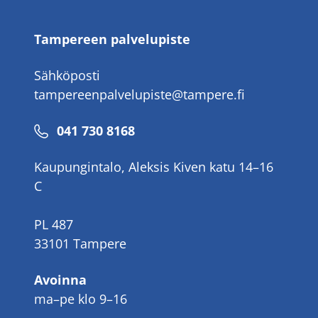
Tampereen palvelupiste
Sähköposti
tampereenpalvelupiste@tampere.fi
Puhelinnumero
041 730 8168
Kaupungintalo, Aleksis Kiven katu 14–16
C
PL 487
33101 Tampere
Avoinna
ma–pe klo 9–16