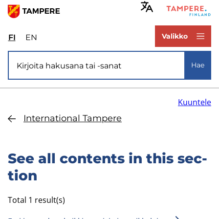
Hyppää
pääsisältöön
www.tampere.fi
Valikko
FI
Valitse
EN
Select
sivuston
site
Si­vus­to­ha­ku
kieli:
language:
Hae
suomi
English
Kuuntele
In­ter­na­tio­nal Tam­pe­re
See all con­tents in this sec­
tion
Total 1 result(s)