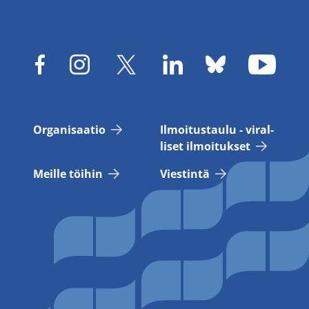
Or­ga­ni­saa­tio
Il­moi­tus­tau­lu - vi­ral­
li­set il­moi­tuk­set
Meil­le töi­hin
Vies­tin­tä