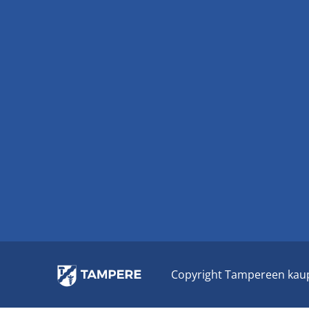
Co­py­right Tam­pe­reen kau­