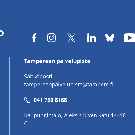
Tampereen palvelupiste
Sähköposti
tampereenpalvelupiste@tampere.fi
Puhelinnumero
041 730 8168
Kaupungintalo, Aleksis Kiven katu 14–16
C