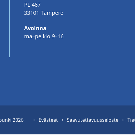
PL 487
33101 Tampere
Avoinna
ma–pe klo 9–16
pun­ki 2026
Sivuston
Eväs­teet
Saa­vu­tet­ta­vuus­se­los­te
Tie­
tietolinkit