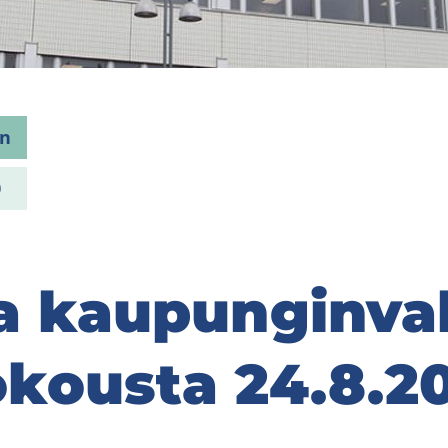
en
0
a kau­pun­gin­va
­kous­ta 24.8.2