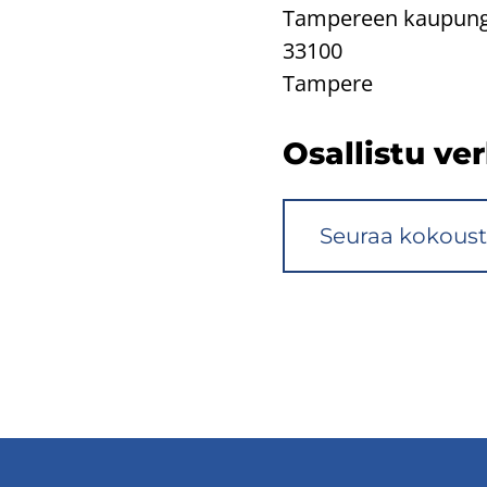
Tam­pe­reen kau­pun­g
33100
Tam­pe­re
Osal­lis­tu ver
Seu­raa ko­kous­t