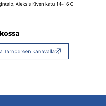
in­ta­lo, Alek­sis Kiven katu 14–16 C
­kos­sa
a Tam­pe­reen ka­na­val­la