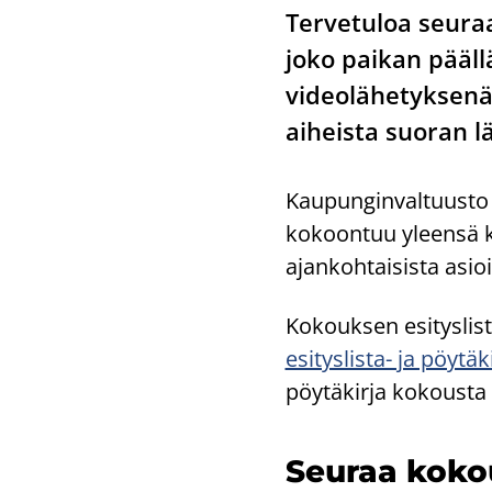
Tervetuloa seur
joko paikan pääl
videolähetyksenä
aiheista suoran l
Kaupunginvaltuusto 
kokoontuu yleensä 
ajankohtaisista asioi
Kokouksen esityslis
esityslista- ja pöytä
pöytäkirja kokousta 
Seu­raa ko­kou