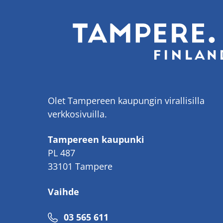
Olet Tampereen kaupungin virallisilla
verkkosivuilla.
Tampereen kaupunki
PL 487
33101 Tampere
Vaihde
Puhelinnumero
03 565 611