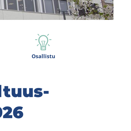
Osallistu
l­tuus­
026