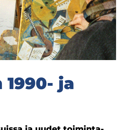
n 1990- ja
uis­sa ja uudet toi­min­ta­