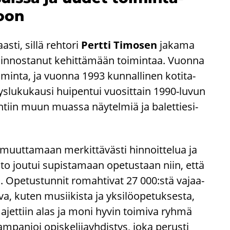
toon
­ti, sillä reh­to­ri
Pert­ti Ti­mo­sen
ja­ka­ma
ja in­nos­ta­nut ke­hit­tä­mään toi­min­taa. Vuon­na
i­min­ta, ja vuon­na 1993 kun­nal­li­nen ko­ti­ta­
ys­lu­ku­kausi hui­pen­tui vuo­sit­tain 1990-​luvun
h­tiin muun muas­sa näy­tel­miä ja ba­let­tie­si­
muut­ta­maan mer­kit­tä­väs­ti hin­noit­te­lua ja
to jou­tui su­pis­ta­maan ope­tus­taan niin, että
ia. Ope­tus­tun­nit ro­mah­ti­vat 27 000:stä va­jaa­
a, kuten musii­kis­ta ja yk­si­lö­ope­tuk­ses­ta,
­teet ajet­tiin alas ja moni hyvin toi­mi­va ryhmä
pan­joi opis­ke­li­jayh­dis­tys, joka pe­rus­ti