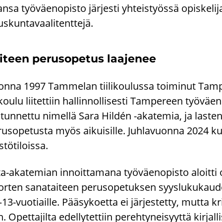
n­sa työ­väen­opis­to jär­jes­ti yh­teis­työs­sä opis­ke­l
s­kun­ta­vaa­li­tent­te­jä.
i­teen pe­rus­o­pe­tus laa­je­nee
n­na 1997 Tam­me­lan tii­li­kou­lus­sa toi­mi­nut Tam­p
kou­lu lii­tet­tiin hal­lin­nol­li­ses­ti Tam­pe­reen työ­v
tun­net­tu ni­mel­lä Sara Hildén -​akatemia, ja las­ten j
rus­o­pe­tus­ta myös ai­kui­sil­le. Juh­la­vuon­na 2024 ku­v
­tö­ti­lois­sa.
ta-​akatemian in­noit­ta­ma­na työ­väen­opis­to aloit­ti
r­ten sa­na­tai­teen pe­rus­o­pe­tuk­sen syys­lu­ku­kau­
13-​vuotiaille. Pää­sy­koet­ta ei jär­jes­tet­ty, mutta kri­t
. Opet­ta­jil­ta edel­ly­tet­tiin pe­reh­ty­nei­syyt­tä kir­j