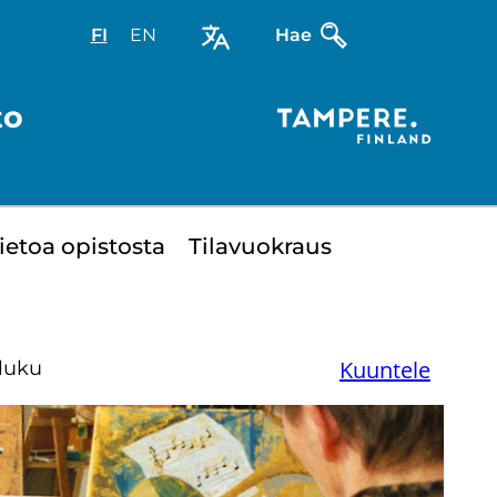
FI
Valitse
EN
Select
Hae
sivuston
site
kieli:
language:
to
suomi
English
ie­toa opis­tos­ta
Ti­la­vuo­kraus
Kuuntele
-luku