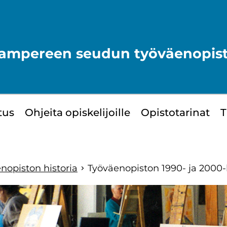
ampereen seudun työväenopis
­tus
Oh­jei­ta opis­ke­li­joil­le
Opis­to­ta­ri­nat
T
n­opis­ton his­to­ria
Työ­väen­opis­ton 1990- ja 2000
yppää
ivuvalikkoon