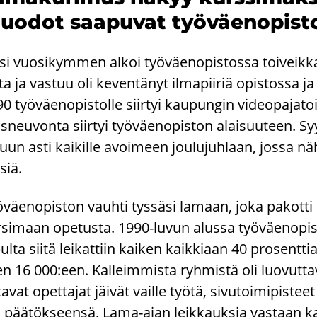
uo­dot saa­pu­vat työ­väen­opis­
i vuo­si­kym­men alkoi työ­väen­opis­tos­sa toi­veik­kaas
ta ja vas­tuu oli ke­ven­tä­nyt il­ma­pii­riä opis­tos­sa 
0 työ­väen­opis­tol­le siir­tyi kau­pun­gin vi­deo­pa­ja­to
s­neu­von­ta siir­tyi työ­väen­opis­ton alai­suu­teen. Sy
kuun asti kai­kil­le avoi­meen jou­lu­juh­laan, jossa nä
­siä.
­väen­opis­ton vauh­ti tys­sä­si la­maan, joka pa­kot­ti 
­si­maan ope­tus­ta. 1990-​luvun alus­sa työ­väen­opis­
pul­ta siitä lei­kat­tiin kai­ken kaik­ki­aan 40 pro­sent­t
n 16 000:een. Kal­leim­mis­ta ryh­mis­tä oli luo­vut­ta­v
­ta­vat opet­ta­jat jäi­vät vail­le työtä, si­vu­toi­mi­pis
i pää­tök­seen­sä. Lama-​ajan leik­kauk­sia vas­taan kam­