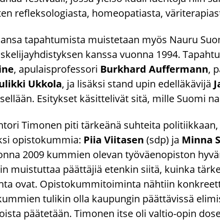
en reflek­so­lo­gias­ta, ho­meo­pa­tias­ta, vä­ri­te­ra­pias­
kan­sa ta­pah­tu­mis­ta muis­te­taan myös Nauru Suo­mel
s­ke­li­jayh­dis­tyk­sen kans­sa vuon­na 1994. Ta­pah­tu­
ine
, apu­lais­pro­fes­so­ri
Burk­hard Auf­fer­mann
, p
­lik­ki Uk­ko­la
, ja li­säk­si stand upin edel­lä­kä­vi­jä
J
­sel­lään. Esi­tyk­set kä­sit­te­li­vät sitä, mille Suomi 
­to­ri Ti­mo­nen piti tär­keä­nä suh­tei­ta po­li­tiik­kaan
si opis­to­kum­mia:
Piia Vii­ta­sen
(sdp) ja
Minna S
n­na 2009 kum­mien ole­van työ­väen­opis­ton hyvän tah
in muis­tut­taa päät­tä­jiä eten­kin siitä, kuin­ka tär­ke
­ta ovat. Opis­to­kum­mi­toi­min­ta näh­tiin kon­kreet­ti
kum­mien tu­li­kin olla kau­pun­gin päät­tä­vis­sä eli­mis­
ois­ta pää­te­tään. Ti­mo­nen itse oli valtio-​opin do­se