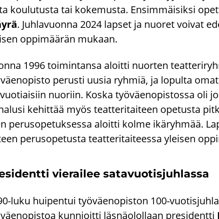
­ta kou­lu­tus­ta tai ko­ke­mus­ta. En­sim­mäi­sik­si opet­ta­
yrä
. Juh­la­vuon­na 2024 lap­set ja nuo­ret voi­vat edel
i­sen op­pi­mää­rän mu­kaan.
n­na 1996 toi­min­tan­sa aloit­ti nuor­ten teat­te­ri­ry
­väen­opis­to pe­rus­ti uusia ryh­miä, ja lo­pul­ta omat r
​vuotiaisiin nuo­riin. Koska työ­väen­opis­tos­sa oli jo t
ha­lusi ke­hit­tää myös teat­te­ri­tai­teen ope­tus­ta pit­k
n pe­rus­o­pe­tuk­ses­sa aloit­ti kolme ikä­ryh­mää. Lap­si
­teen pe­rus­o­pe­tus­ta teat­te­ri­tai­tees­sa ylei­sen o
­si­dent­ti vie­rai­lee sa­ta­vuo­tis­juh­las­sa
0-luku hui­pen­tui työ­väen­opis­ton 100-​vuotisjuh
­väen­opis­toa kun­nioit­ti läs­nä­olol­laan pre­si­dent­ti