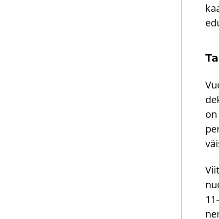
kaa
edu
Ta
Vuo
de­
on 
pe­
väis
Vii
nuo
11–
nen