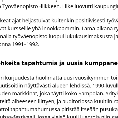
 Työ­väen­opis­to -​liikkeen. Liike luo­vut­ti kau­pun­
­keat ajat hei­jas­tui­vat kui­ten­kin po­si­tii­vi­ses­ti ty
­vat kurs­seil­le yhä in­nok­kaam­min. Lama-​aikana ry
mal­la työ­väen­opis­to luo­pui lu­ku­kausi­mak­sus­ta ja s
on­na 1991–1992.
h­kei­ta ta­pah­tu­mia ja uusia kump­pa­nei
n kur­juu­des­ta huo­li­mat­ta uusi vuo­si­kym­men toi 
uu­ti­soi­tiin näyt­tä­väs­ti alu­een leh­dis­sä. 1990-​luv
­den mark­ki­nat, joka täyt­ti koko Sam­po­lan. Yri­tyk­s
­tei­tä ai­hee­seen liit­tyen, ja au­di­to­rios­sa kuul­tiin 
t­toi ta­pah­tu­ma­hu­mus­sa pi­ris­tää it­se­ään pusu­ka
haa-​festivaali, jossa ylei­sö kuuli luen­to­ja niin sa­n