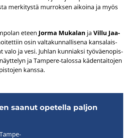
l­lis­ta mer­ki­tys­tä mur­rok­sen ai­koi­na ja myös
am­po­lan eteen
Jorma Mu­ka­lan
ja
Villu Jaa­
et­tiin osin val­ta­kun­nal­li­se­na kan­sa­lais­
t valo ja vesi. Juh­lan kun­niak­si työ­väen­opis­
än näyt­te­lyn ja Tampere-​talossa kä­den­tai­to­jen
pis­to­jen kans­sa.
len saa­nut ope­tel­la pal­jon
t Tam­pe­