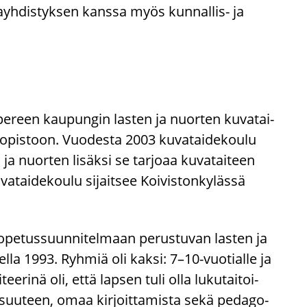
i­jayh­dis­tyk­sen kans­sa myös kunnallis-​ ja
e­reen kau­pun­gin las­ten ja nuor­ten ku­va­tai­
äen­opis­toon. Vuo­des­ta 2003 ku­va­tai­de­kou­lu
a nuor­ten li­säk­si se tar­jo­aa ku­va­tai­teen
a­tai­de­kou­lu si­jait­see Koi­vis­ton­ky­läs­sä
 ope­tus­suun­ni­tel­maan pe­rus­tu­van las­ten ja
del­la 1993. Ryh­miä oli kaksi: 7–10-​vuotialle ja
ee­ri­nä oli, että lap­sen tuli olla lu­ku­tai­toi­
al­li­suu­teen, omaa kir­joit­ta­mis­ta sekä pe­da­go­