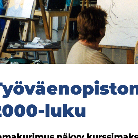
Työ­väen­opis­to
2000-luku
­ma­ku­ri­mus näkyy kurs­si­mak­s