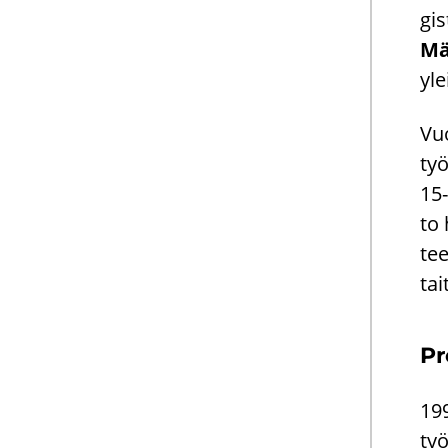
gis
Mä
yle
Vuo
työ
15-
to 
tee
tai
Pre
199
työ