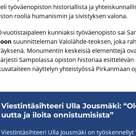
­te­li työ­väen­opis­ton his­to­rial­lis­ta ja yh­teis­kun­na
s­ton roo­lia hu­ma­nis­min ja si­vis­tyk­sen va­lo­na.
-​vuotistaipaleen kun­niak­si työ­väen­opis­to sai S
­soon
suun­nit­te­le­man Valolähde-​teoksen, joka ra­hoi­t
räyk­se­nä. Mo­nu­men­tin kes­kei­siä ele­ment­te­jä ova
jär­jes­ti Sam­po­las­sa opis­ton his­to­ri­aa esit­te­le­v
ku­va­tai­teen näyt­te­lyn yh­teis­työs­sä Pir­kan­maan o
Vies­tin­tä­sih­tee­ri Ulla Jous­mä­ki: “O
uutta ja iloi­ta on­nis­tu­mi­sis­ta”
Vies­tin­tä­sih­tee­ri Ulla Jous­mä­ki on työs­ken­nel­ly