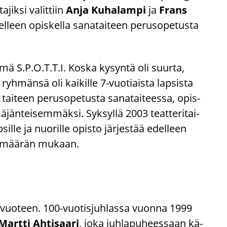
jik­si va­lit­tiin
Anja Ku­ha­lam­pi
ja
Frans
­leen opis­kel­la sa­na­tai­teen pe­rus­o­pe­tus­ta
h­mä S.P.O.T.T.I. Koska ky­syn­tä oli suur­ta,
yh­män­sä oli kai­kil­le 7-​vuotiaista lap­sis­ta
ai­teen pe­rus­o­pe­tus­ta sa­na­tai­tees­sa, opis­
ä­jän­tei­sem­mäk­si. Syk­syl­lä 2003 teat­te­ri­tai­
l­le ja nuo­ril­le opis­to jär­jes­tää edel­leen
p­pi­mää­rän mu­kaan.
lavuoteen. 100-​vuotisjuhlassa vuon­na 1999
Mart­ti Ah­ti­saa­ri
, joka juh­la­pu­hees­saan kä­