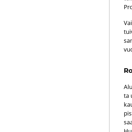
Pro
Vai
tui
sa­
vu
Ro
Alu
ta 
kau
pis
saa
Huu