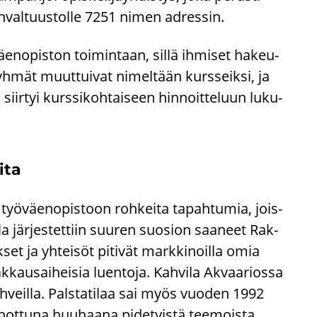
gin­val­tuus­tol­le 7251 nimen adres­sin.
ö­väen­opis­ton toi­min­taan, sillä ih­mi­set ha­keu­
h­mät muut­tui­vat ni­mel­tään kurs­seik­si, ja
iir­tyi kurs­si­koh­tai­seen hin­noit­te­luun lu­ku­
­ta
työ­väen­opis­toon roh­kei­ta ta­pah­tu­mia, jois­
ulla jär­jes­tet­tiin suu­ren suo­sion saa­neet Rak­
et ja yh­tei­söt pi­ti­vät mark­ki­noil­la omia
rak­kausai­hei­sia luen­to­ja. Kah­vi­la Akvaa­rios­sa
h­veil­la. Pals­ta­ti­laa sai myös vuo­den 1992
ot­tu­na huu­haa­na pi­de­tyis­tä tee­mois­ta,