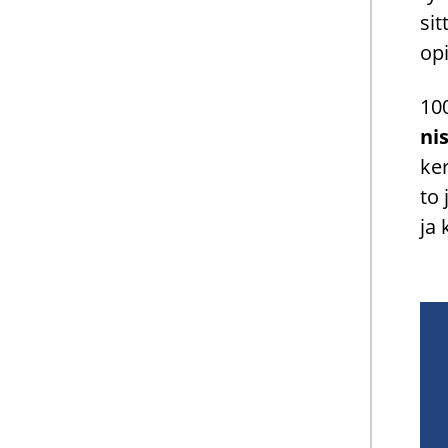
sit
opi
100
ni
ke­
to 
ja 