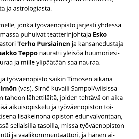
ta ja astro­lo­gias­ta.
­le, jonka työ­väen­opis­to jär­jes­ti yh­des­sä
mas­sa pu­hui­vat teat­te­rin­joh­ta­ja
Esko
as­to­ri
Terho Pur­siai­nen
ja kan­san­edus­ta­ja
aak­ko Teppo
nau­rat­ti ylei­söä huu­mo­rie­si­
nau­raa ja mille yli­pää­tään saa nau­raa.
, ja työ­väen­opis­to sai­kin Ti­mo­sen ai­ka­na
ir­nön
(vas). Sirnö ku­vai­li Sam­po­lA­vii­sis­sa
­don lä­het­ti­läi­tä, joi­den teh­tä­vä on aika
­ää ai­kuis­opis­ke­lu ja työ­väen­opis­ton toi­
­se­na li­sä­kei­no­na opis­ton edun­val­von­taan,
sä sel­lai­sil­la ta­soil­la, missä työ­väen­opis­ton
nt­ti ja vaa­li­kom­men­taat­to­ri, ja hänen ai­