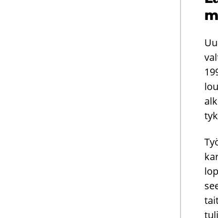
m
Uus
val
199
lou
al­
tyk
Työ
kar
lo­
see
tai
tul