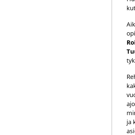
kut
Ai­
opi
Ro
Tuu
tyk
Reh
kak
vuo
ajo
min
ja 
asi