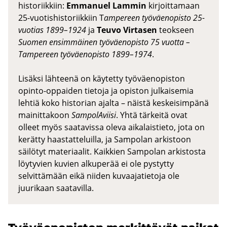
historiikkiin:
Emmanuel Lammin
kirjoittamaan
25-vuotishistoriikkiin T
ampereen työväenopisto 25-
vuotias 1899–1924
ja
Teuvo Virtasen
teokseen
Suomen ensimmäinen työväenopisto 75 vuotta –
Tampereen työväenopisto 1899–1974
.
Lisäksi lähteenä on käytetty työväenopiston
opinto-oppaiden tietoja ja opiston julkaisemia
lehtiä koko historian ajalta – näistä keskeisimpänä
mainittakoon
SampolAviisi
. Yhtä tärkeitä ovat
olleet myös saatavissa oleva aikalaistieto, jota on
kerätty haastatteluilla, ja Sampolan arkistoon
säilötyt materiaalit. Kaikkien Sampolan arkistosta
löytyvien kuvien alkuperää ei ole pystytty
selvittämään eikä niiden kuvaajatietoja ole
juurikaan saatavilla.