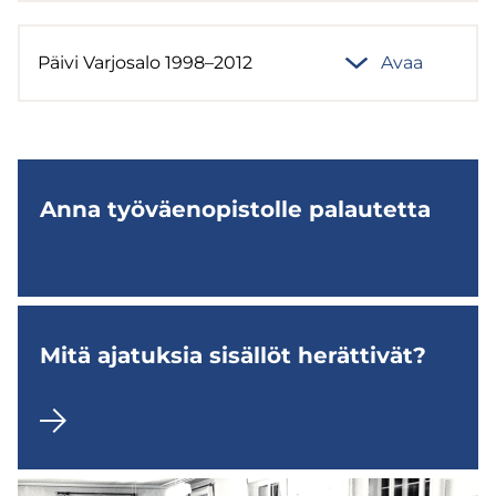
Päivi Var­jo­sa­lo 1998–2012
Avaa
Anna työ­väen­opis­tol­le pa­lau­tet­ta
Mitä aja­tuk­sia si­säl­löt he­rät­ti­vät?