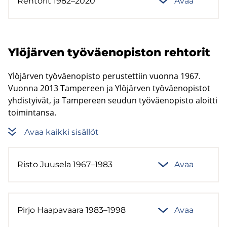
Reh­to­rit 1982–2020
Avaa
Ylö­jär­ven työ­väen­opis­ton reh­to­rit
Ylöjärven työväenopisto perustettiin vuonna 1967.
Vuonna 2013 Tampereen ja Ylöjärven työväenopistot
yhdistyivät, ja Tampereen seudun työväenopisto aloitti
toimintansa.
Avaa kaik­ki si­säl­löt
Risto Juuse­la 1967–1983
Avaa
Pirjo Haa­pa­vaa­ra 1983–1998
Avaa