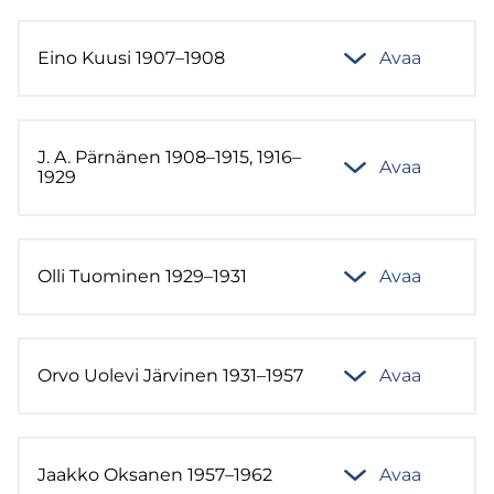
Eino Kuusi 1907–1908
Avaa
J. A. Pär­nä­nen 1908–1915, 1916–
Avaa
1929
Olli Tuo­mi­nen 1929–1931
Avaa
Orvo Uo­le­vi Jär­vi­nen 1931–1957
Avaa
Jaak­ko Ok­sa­nen 1957–1962
Avaa