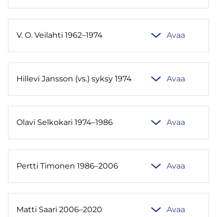
V. O. Vei­lah­ti 1962–1974
Avaa
Hil­le­vi Jans­son (vs.) syksy 1974
Avaa
Olavi Sel­ko­ka­ri 1974–1986
Avaa
Pert­ti Ti­mo­nen 1986–2006
Avaa
Matti Saari 2006–2020
Avaa