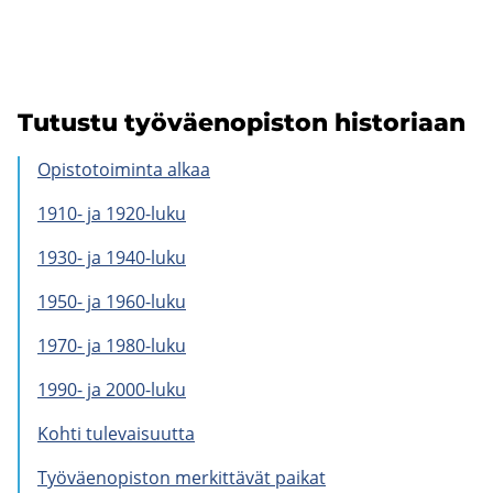
Tu­tus­tu työ­väen­opis­ton his­to­ri­aan
Opis­to­toi­min­ta alkaa
1910- ja 1920-luku
1930- ja 1940-luku
1950- ja 1960-luku
1970- ja 1980-luku
1990- ja 2000-luku
Kohti tu­le­vai­suut­ta
Työ­väen­opis­ton mer­kit­tä­vät pai­kat