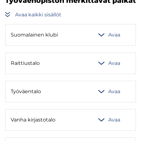
Työ­väen­opis­ton mer­kit­tä­vät pai­kat
Avaa kaik­ki si­säl­löt
Suo­ma­lai­nen klubi
Avaa
Rait­tius­ta­lo
Avaa
Työ­väen­ta­lo
Avaa
Vanha kir­jas­to­ta­lo
Avaa