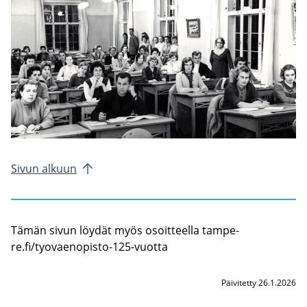
Sivun al­kuun
Tämän sivun löy­dät myös osoit­teel­la tam­pe­
re.fi/tyovaenopisto-​125-​vuotta
Päivitetty 26.1.2026