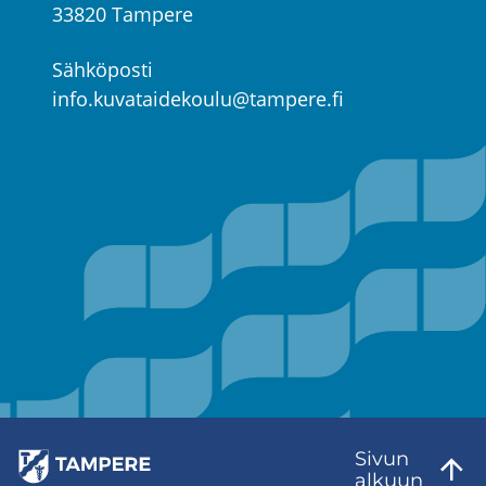
33820 Tampere
Sähköposti
info.kuvataidekoulu@tampere.fi
Sivun
al­kuun