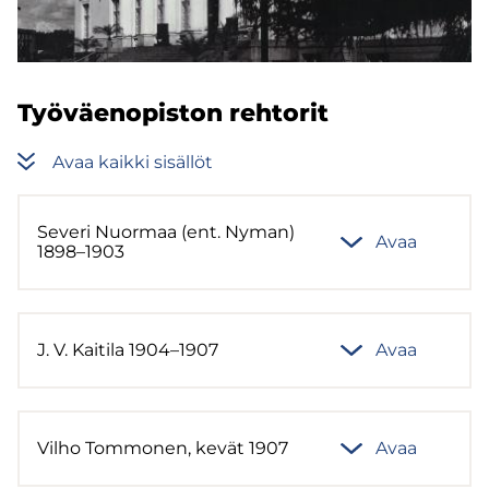
Työ­väen­opis­ton reh­to­rit
Avaa kaik­ki si­säl­löt
Se­ve­ri Nuor­maa (ent. Nyman)
Avaa
1898–1903
J. V. Kai­ti­la 1904–1907
Avaa
Vilho Tom­mo­nen, kevät 1907
Avaa