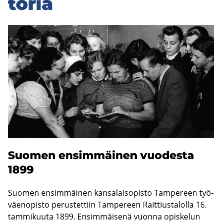
to­ria
Suo­men en­sim­mäi­nen vuo­des­ta
1899
Suo­men en­sim­mäi­nen kan­sa­lais­opis­to Tam­pe­reen työ­
väen­opis­to pe­rus­tet­tiin Tam­pe­reen Rait­tius­ta­lol­la 16.
tam­mi­kuu­ta 1899. En­sim­mäi­se­nä vuon­na opis­ke­lun