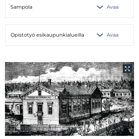
Sam­po­la
Avaa
Opis­to­työ esi­kau­pun­kia­lueil­la
Avaa