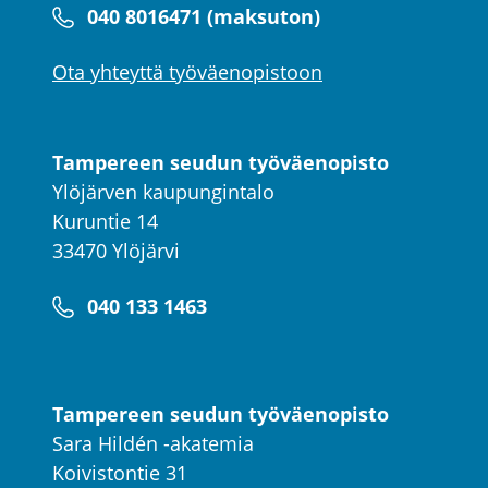
040 8016471 (maksuton)
Ota yhteyttä työväenopistoon
Tampereen seudun työväenopisto
Ylöjärven kaupungintalo
Kuruntie 14
33470 Ylöjärvi
040 133 1463
Tampereen seudun työväenopisto
Sara Hildén -akatemia
Koivistontie 31