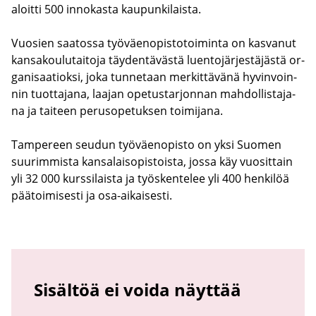
aloit­ti 500 in­no­kas­ta kau­pun­ki­lais­ta.
Vuo­sien saa­tos­sa työ­väen­opis­to­toi­min­ta on kas­va­nut
kan­sa­kou­lu­tai­to­ja täy­den­tä­väs­tä luen­to­jär­jes­tä­jäs­tä or­
ga­ni­saa­tiok­si, joka tun­ne­taan mer­kit­tä­vä­nä hy­vin­voin­
nin tuot­ta­ja­na, laa­jan ope­tus­tar­jon­nan mah­dol­lis­ta­ja­
na ja tai­teen pe­rus­o­pe­tuk­sen toi­mi­ja­na.
Tam­pe­reen seu­dun työ­väen­opis­to on yksi Suo­men
suu­rim­mis­ta kan­sa­lais­opis­tois­ta, jossa käy vuo­sit­tain
yli 32 000 kurs­si­lais­ta ja työs­ken­te­lee yli 400 hen­ki­löä
pää­toi­mi­ses­ti ja osa-​aikaisesti.
Sisältöä ei voida näyttää