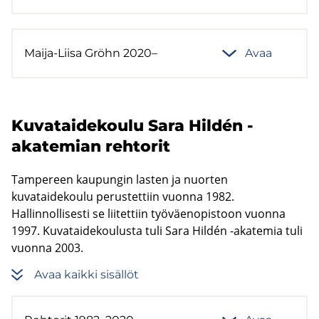
Maija-​Liisa Gröhn 2020–
Avaa
Ku­va­tai­de­kou­lu Sara Hildén -​
akatemian reh­to­rit
Tampereen kaupungin lasten ja nuorten
kuvataidekoulu perustettiin vuonna 1982.
Hallinnollisesti se liitettiin työväenopistoon vuonna
1997. Kuvataidekoulusta tuli Sara Hildén -akatemia tuli
vuonna 2003.
Avaa kaik­ki si­säl­löt