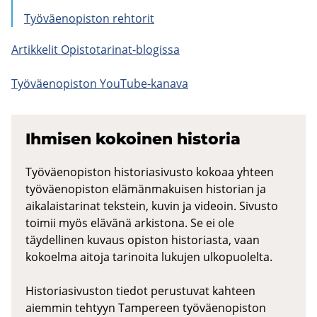
Työ­väen­opis­ton reh­to­rit
Ar­tik­ke­lit Opistotarinat-​blogissa
Työ­väen­opis­ton YouTube-​kanava
Ih­mi­sen ko­koi­nen his­to­ria
Työväenopiston historiasivusto kokoaa yhteen
työväenopiston elämänmakuisen historian ja
aikalaistarinat tekstein, kuvin ja videoin. Sivusto
toimii myös elävänä arkistona. Se ei ole
täydellinen kuvaus opiston historiasta, vaan
kokoelma aitoja tarinoita lukujen ulkopuolelta.
Historiasivuston tiedot perustuvat kahteen
aiemmin tehtyyn Tampereen työväenopiston