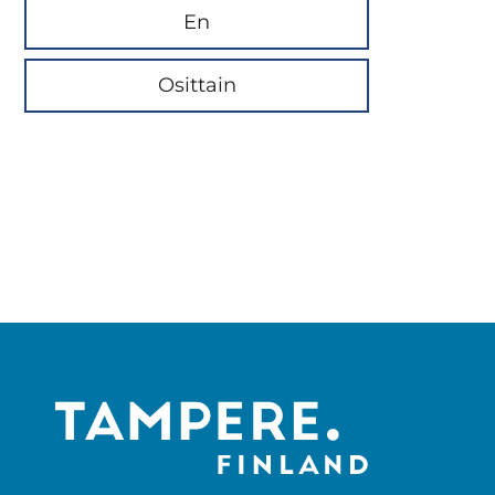
En
Osittain