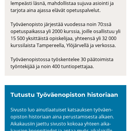
lempeästi läsnä, mahdollistaa sujuva asiointi ja
tarjota aina ajassa elävät opetuspalvelut.
Työväenopisto järjestää vuodessa noin 70:ssä
opetuspaikassa yli 2000 kurssia, joille osallistuu yli
15 500 yksittäistä opiskelijaa, yhteensä yli 32 000
kurssilaista Tampereella, Ylöjärvellä ja verkossa.
Työväenopistossa työskentelee 30 päätoimista
työntekijää ja noin 400 tuntiopettajaa.
Tu­tus­tu Työ­väen­opis­ton his­to­ri­aan
Si­vus­to luo ai­nut­laa­tui­set kat­sauk­sen työ­väen­
opis­ton his­to­ri­aan aina pe­rus­ta­mi­ses­ta al­kaen.
Ai­ka­kausiin jaet­tu si­vus­to ko­ko­aa yh­teen ai­ka­
kausien knop­pi­tie­dot ja antaa myös ai­ka­lai­sil­le