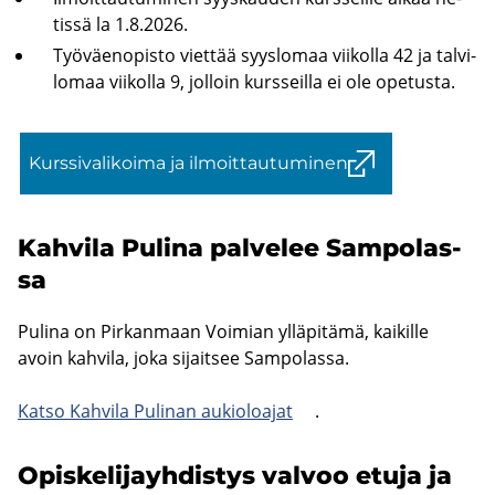
tis­sä la 1.8.2026.
Työ­väen­opis­to viet­tää syys­lo­maa vii­kol­la 42 ja tal­vi­
lo­maa vii­kol­la 9, jol­loin kurs­seil­la ei ole ope­tus­ta.
Kurs­si­va­li­koi­ma ja il­moit­tau­tu­mi­nen
Kah­vi­la Pu­li­na pal­ve­lee Sam­po­las­
sa
Pu­li­na on Pir­kan­maan Voi­mian yl­lä­pi­tä­mä, kai­kil­le
avoin kah­vi­la, joka si­jait­see Sam­po­las­sa.
Katso Kah­vi­la Pu­li­nan au­kio­loa­jat
.
Opis­ke­li­jayh­dis­tys val­voo etuja ja