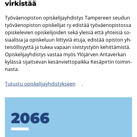
vir­kis­tää
Työ­väen­opis­ton opis­ke­li­jayh­dis­tys Tam­pe­reen seu­dun
työ­väen­opis­ton opis­ke­li­jat ry edis­tää työ­väen­opis­tos­sa
opis­ke­le­vien opis­ke­li­joi­den sekä ylei­siä että yh­tei­siä so­
si­aa­li­sia ja opis­ke­luun liit­ty­viä etuja, edis­tää opis­ton yh­
tei­söl­li­syyt­tä ja tukea va­paan si­vis­tys­työn ke­hit­tä­mis­tä.
Opis­ke­li­jayh­dis­tys vas­taa myös Ylö­jär­ven An­ta­ver­kan
ky­läs­sä si­jait­se­van ke­sän­viet­to­paik­ka Ke­sä­pir­tin toi­min­
nas­ta.
Tu­tus­tu opis­ke­li­jayh­dis­tyk­seen
.
2066