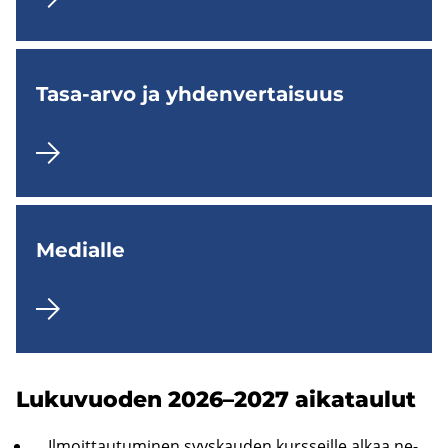
Tasa-​arvo ja yh­den­ver­tai­suus
Me­dial­le
Lu­ku­vuo­den 2026–2027 ai­ka­tau­lut
Il­moit­tau­tu­mi­nen syys­kau­den kurs­seil­le alkaa ne­