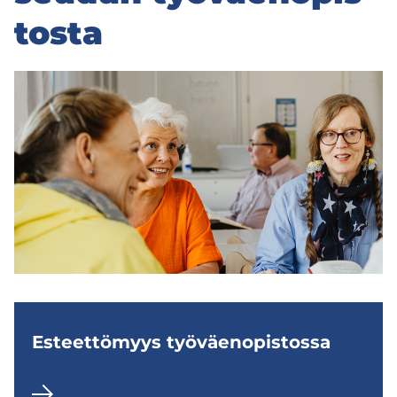
tos­ta
Es­teet­tö­myys työ­väen­opis­tos­sa