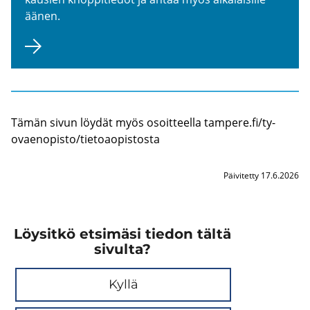
äänen.
Tämän sivun löy­dät myös osoit­teel­la tam­pe­re.fi/ty­
ovaen­opis­to/tie­toao­pis­tos­ta
Päivitetty 17.6.2026
Löysitkö etsimäsi tiedon tältä
sivulta?
Kyllä