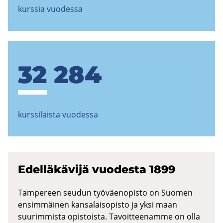
kurssia vuodessa
32 284
kurssilaista vuodessa
Edel­lä­kä­vi­jä vuo­des­ta 1899
Tampereen seudun työväenopisto on Suomen
ensimmäinen kansalaisopisto ja yksi maan
suurimmista opistoista. Tavoitteenamme on olla