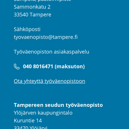
Sammonkatu 2
33540 Tampere
Sähköposti
tyovaenopisto@tampere.fi
Työväenopiston asiakaspalvelu
040 8016471 (maksuton)
Ota yhteyttä työväenopistoon
Tampereen seudun työväenopisto
Ylöjärven kaupungintalo
Kuruntie 14
33470 Ylöjärvi