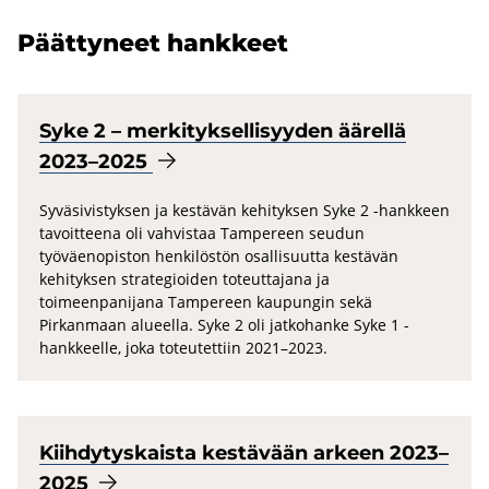
Päät­ty­neet hank­keet
Syke 2 – mer­ki­tyk­sel­li­syy­den ää­rel­lä
2023–2025
Syväsivistyksen ja kestävän kehityksen Syke 2 -hankkeen
tavoitteena oli vahvistaa Tampereen seudun
työväenopiston henkilöstön osallisuutta kestävän
kehityksen strategioiden toteuttajana ja
toimeenpanijana Tampereen kaupungin sekä
Pirkanmaan alueella. Syke 2 oli jatkohanke Syke 1 -
hankkeelle, joka toteutettiin 2021–2023.
Kiih­dy­tys­kais­ta kes­tä­vään ar­keen 2023–
2025