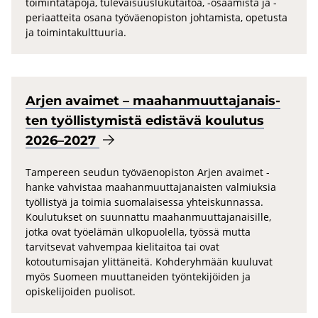
toimintatapoja, tulevaisuuslukutaitoa, -osaamista ja -
periaatteita osana työväenopiston johtamista, opetusta
ja toimintakulttuuria.
Arjen avai­met – maa­han­muut­ta­ja­nais­
ten työl­lis­ty­mis­tä edis­tä­vä kou­lu­tus
2026–2027
Tampereen seudun työväenopiston Arjen avaimet -
hanke vahvistaa maahanmuuttajanaisten valmiuksia
työllistyä ja toimia suomalaisessa yhteiskunnassa.
Koulutukset on suunnattu maahanmuuttajanaisille,
jotka ovat työelämän ulkopuolella, työssä mutta
tarvitsevat vahvempaa kielitaitoa tai ovat
kotoutumisajan ylittäneitä. Kohderyhmään kuuluvat
myös Suomeen muuttaneiden työntekijöiden ja
opiskelijoiden puolisot.