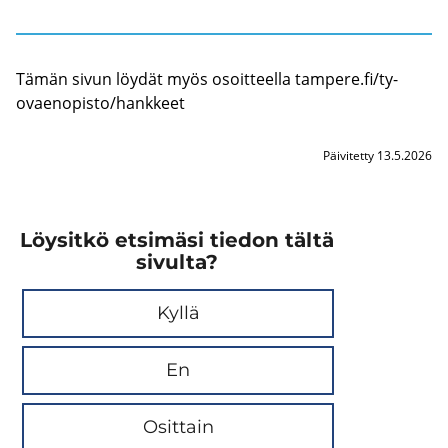
Tämän sivun löy­dät myös osoit­teel­la tam­pe­re.fi/ty­
ovaen­opis­to/hank­keet
Päivitetty 13.5.2026
Löysitkö etsimäsi tiedon tältä
sivulta?
Kyllä
En
Osittain