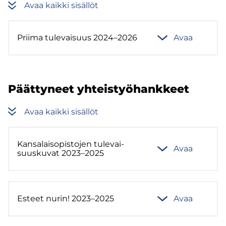
Avaa kaik­ki si­säl­löt
Prii­ma tu­le­vai­suus 2024–2026
Avaa
Päät­ty­neet yh­teis­työ­hank­keet
Avaa kaik­ki si­säl­löt
Kan­sa­lais­opis­to­jen tu­le­vai­
Avaa
suus­ku­vat 2023–2025
Es­teet nurin! 2023–2025
Avaa