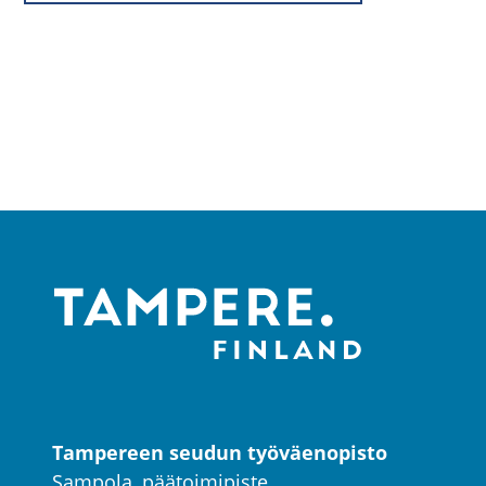
Tampereen seudun työväenopisto
Sampola, päätoimipiste