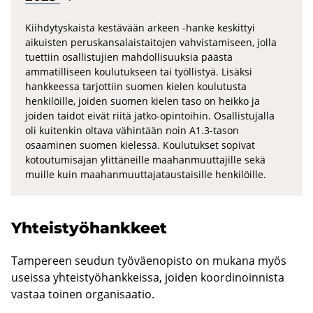
Kiihdytyskaista kestävään arkeen -hanke keskittyi
aikuisten peruskansalaistaitojen vahvistamiseen, jolla
tuettiin osallistujien mahdollisuuksia päästä
ammatilliseen koulutukseen tai työllistyä. Lisäksi
hankkeessa tarjottiin suomen kielen koulutusta
henkilöille, joiden suomen kielen taso on heikko ja
joiden taidot eivät riitä jatko-opintoihin. Osallistujalla
oli kuitenkin oltava vähintään noin A1.3-tason
osaaminen suomen kielessä. Koulutukset sopivat
kotoutumisajan ylittäneille maahanmuuttajille sekä
muille kuin maahanmuuttajataustaisille henkilöille.
Yh­teis­työ­hank­keet
Tampereen seudun työväenopisto on mukana myös
useissa yhteistyöhankkeissa, joiden koordinoinnista
vastaa toinen organisaatio.