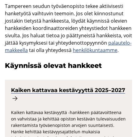
Tam­pe­reen seu­dun työ­väen­opis­to tekee ak­tii­vi­ses­ti
han­ke­työ­tä vaih­tu­vin tee­moin. Jos olet kiin­nos­tu­nut
jos­ta­kin tie­tys­tä hank­kees­ta, löy­dät käyn­nis­sä ole­vien
hank­kei­den koor­di­naat­to­rei­den yh­teys­tie­dot hank­keen
si­vul­ta. Jos ha­luat tie­toa jo päät­ty­neis­tä hank­keis­ta, voit
jät­tää ky­sy­myk­se­si tai yh­tey­den­ot­to­pyyn­nön
pa­lau­te­lo­
mak­keel­la
tai olla yh­tey­des­sä
hen­ki­lö­kun­taam­me
.
Käyn­nis­sä ole­vat hank­keet
Kai­ken kat­ta­vaa kes­tä­vyyt­tä 2025–2027
Kaiken kattavaa kestävyyttä -hankkeen päätavoitteena
on vahvistaa ja kehittää opiston kestävän tulevaisuuden
rakentamista työväenopiston arvojen suuntaisesti.
Hanke kehittää kestävyysajattelun mukaisia