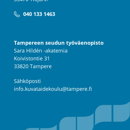
040 133 1463
Tampereen seudun työväenopisto
Sara Hildén -akatemia
Koivistontie 31
33820 Tampere
Sähköposti
info.kuvataidekoulu@tampere.fi