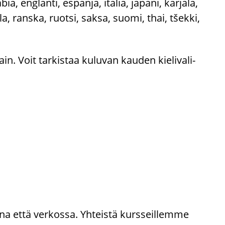
a, englan­ti, es­pan­ja, ita­lia, ja­pa­ni, kar­ja­la,
uola, rans­ka, ruot­si, saksa, suomi, thai, tšekki,
ain. Voit tar­kis­taa ku­lu­van kau­den kie­li­va­li­
e­na että ver­kos­sa. Yh­teis­tä kurs­seil­lem­me