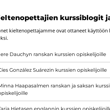
el­ten­opet­ta­jien kurs­si­blo­git ja
net kieltenopettajamme ovat ottaneet käyttöön l
ksi.
Jere Dauc­hyn rans­kan kurs­sien opis­ke­li­joil­le
Cíes González Suárezin kurs­sien opis­ke­li­joil­le
Minna Haa­pa­sal­men rans­kan ja sak­san kurs­s
pis­ke­li­joil­le
Tarja Hie­ta­sen englan­nin kurs­sien opis­ke­li­joil­