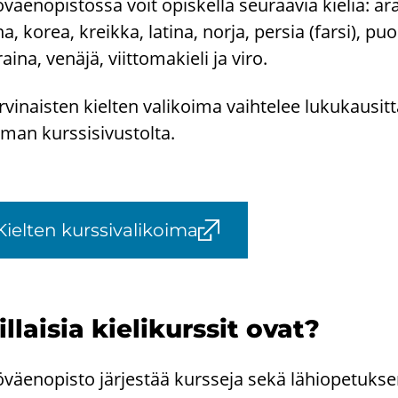
­väen­opis­tos­sa voit opis­kel­la seu­raa­via kie­liä: ara­bi
na, korea, kreik­ka, la­ti­na, norja, per­sia (farsi), p
ai­na, ve­nä­jä, viit­to­ma­kie­li ja viro.
­vi­nais­ten kiel­ten va­li­koi­ma vaih­te­lee lu­ku­kausit­t
­man kurs­si­si­vus­tol­ta.
Kiel­ten kurs­si­va­li­koi­ma
l­lai­sia kie­li­kurs­sit ovat?
­väen­opis­to jär­jes­tää kurs­se­ja sekä lä­hio­pe­tuk­s