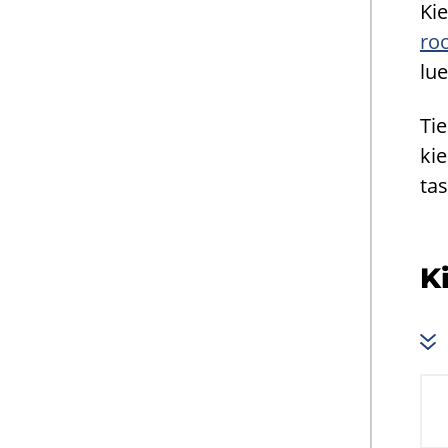
Kie
roo
luet
Tie
kie
tas
Ki