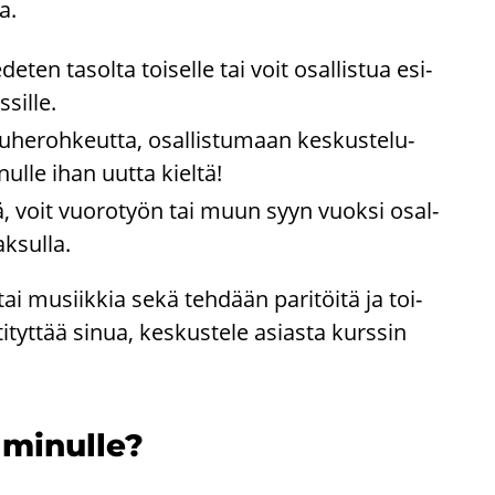
a.
 ede­ten ta­sol­ta toi­sel­le tai voit osal­lis­tua esi­
­sil­le.
he­roh­keut­ta, osal­lis­tu­maan kes­kus­te­lu­
­nul­le ihan uutta kiel­tä!
yh­mä, voit vuo­ro­työn tai muun syyn vuok­si osal­
­sul­la.
tä tai musiik­kia sekä teh­dään pa­ri­töi­tä ja toi­
­tyt­tää sinua, kes­kus­te­le asias­ta kurs­sin
i mi­nul­le?