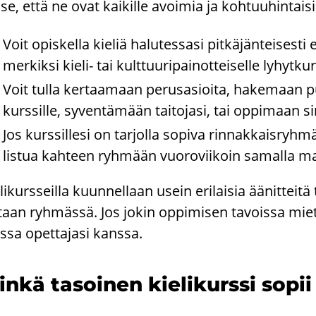
se, että ne ovat kai­kil­le avoi­mia ja koh­tuu­hin­tai­si
Voit opis­kel­la kie­liä ha­lu­tes­sa­si pit­kä­jän­tei­ses­ti
mer­kik­si kieli-​ tai kult­tuu­ri­pai­not­tei­sel­le ly­hyt­kurs
Voit tulla ker­taa­maan pe­rus­asioi­ta, ha­ke­maan pu­
kurs­sil­le, sy­ven­tä­mään tai­to­ja­si, tai op­pi­maan si
Jos kurs­sil­le­si on tar­jol­la so­pi­va rin­nak­kais­r
lis­tua kah­teen ryh­mään vuo­ro­vii­koin sa­mal­la mak
­li­kurs­seil­la kuun­nel­laan usein eri­lai­sia ää­nit­tei­
taan ryh­mäs­sä. Jos jokin op­pi­mi­sen ta­vois­sa mie­ti
s­sa opet­ta­ja­si kans­sa.
nkä ta­soi­nen kie­li­kurs­si sopi