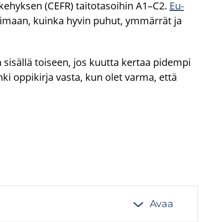
te­ke­hyk­sen (CEFR) tai­to­ta­soi­hin A1–C2.
Eu­
oi­maan, kuin­ka hyvin puhut, ym­mär­rät ja
 si­säl­lä toi­seen, jos kuut­ta ker­taa pi­dem­pi
 Hanki op­pi­kir­ja vasta, kun olet varma, että
Avaa