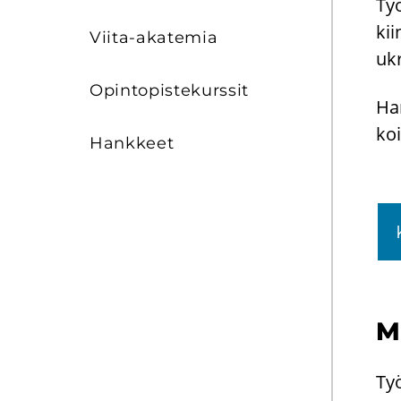
Työ
kii
Viita-​akatemia
ukr
Opin­to­pis­te­kurs­sit
Har
koi
Hank­keet
Mi
Työ