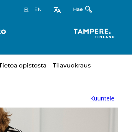
FI
Valitse
EN
Select
Hae
sivuston
site
kieli:
language:
to
suomi
English
Tie­toa opis­tos­ta
Ti­la­vuo­kraus
Kuuntele