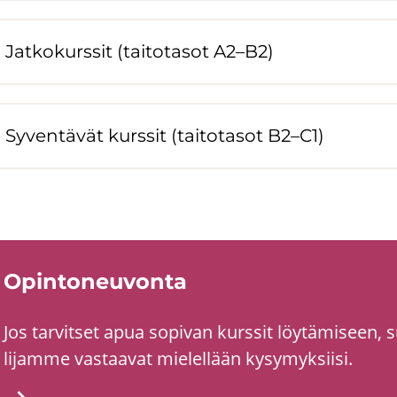
Jat­ko­kurs­sit (tai­to­ta­sot A2–B2)
Sy­ven­tä­vät kurs­sit (tai­to­ta­sot B2–C1)
Opin­to­neu­von­ta
Jos tar­vit­set apua so­pi­van kurs­sit löy­tä­mi­seen, s
li­jam­me vas­taa­vat mie­lel­lään ky­sy­myk­sii­si.