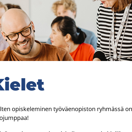
ie­let
l­ten opis­ke­le­mi­nen työ­väen­opis­ton ryh­mäs­sä on 
vo­jump­paa!