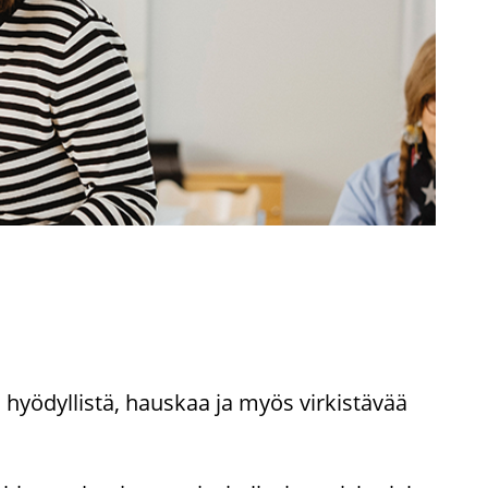
hyö­dyl­lis­tä, haus­kaa ja myös vir­kis­tä­vää