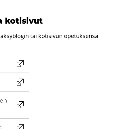
 ko­ti­si­vut
äksyblogin tai kotisivun opetuksensa
ien
le