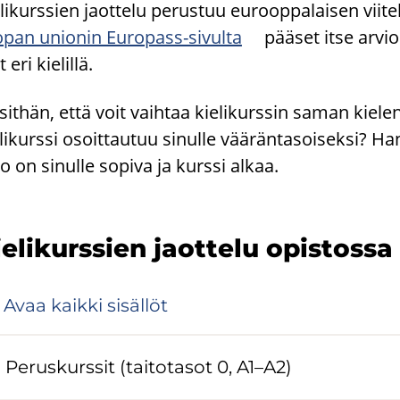
­li­kurs­sien jaot­te­lu pe­rus­tuu eu­roop­pa­lai­sen vii­
­pan unio­nin Europass-​sivulta
pää­set itse ar­vi
 eri kie­lil­lä.
­sit­hän, että voit vaih­taa kie­li­kurs­sin saman kie­len
­li­kurs­si osoit­tau­tuu si­nul­le vää­rän­ta­soi­sek­si?
o on si­nul­le so­pi­va ja kurs­si alkaa.
e­li­kurs­sien jaot­te­lu opis­tos­sa
Avaa kaik­ki si­säl­löt
Pe­rus­kurs­sit (tai­to­ta­sot 0, A1–A2)