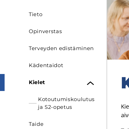
Tieto
Opin­vers­tas
Ter­vey­den edis­tä­mi­nen
Kä­den­tai­dot
K
Kie­let
Ko­tou­tu­mis­kou­lu­tus
Kie
ja S2-​opetus
ai­
Taide