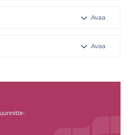
Avaa
Avaa
uun­nit­te­