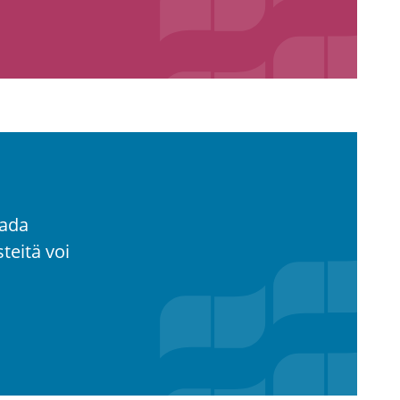
saada
­tei­tä voi