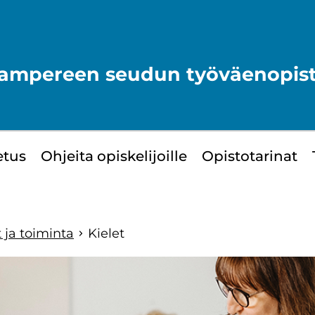
ampereen seudun työväenopis
e­tus
Oh­jei­ta opis­ke­li­joil­le
Opis­to­ta­ri­nat
 ja toi­min­ta
Kie­let
yppää
ivuvalikkoon