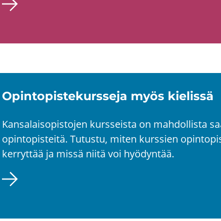
Opin­to­pis­te­kurs­se­ja myös kie­lis­sä
Kan­sa­lais­opis­to­jen kurs­seis­ta on mah­dol­lis­ta 
opin­to­pis­tei­tä. Tu­tus­tu, miten kurs­sien opin­to­pis
ker­ryt­tää ja missä niitä voi hyö­dyn­tää.