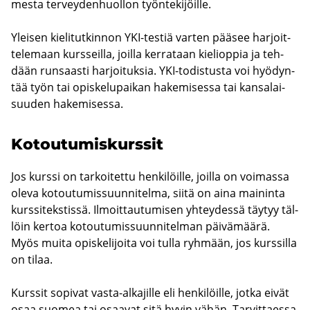
mes­ta ter­vey­den­huol­lon työn­te­ki­jöil­le.
Ylei­sen kie­li­tut­kin­non YKI-​testiä var­ten pää­see har­joit­
te­le­maan kurs­seil­la, joil­la ker­ra­taan kie­liop­pia ja teh­
dään run­saas­ti har­joi­tuk­sia. YKI-​todistusta voi hyö­dyn­
tää työn tai opis­ke­lu­pai­kan ha­ke­mi­ses­sa tai kan­sa­lai­
suu­den ha­ke­mi­ses­sa.
Ko­tou­tu­mis­kurs­sit
Jos kurs­si on tar­koi­tet­tu hen­ki­löil­le, joil­la on voi­mas­sa
oleva ko­tou­tu­mis­suun­ni­tel­ma, siitä on aina mai­nin­ta
kurs­si­teks­tis­sä. Il­moit­tau­tu­mi­sen yh­tey­des­sä täy­tyy täl­
löin ker­toa ko­tou­tu­mis­suun­ni­tel­man päi­vä­mää­rä.
Myös muita opis­ke­li­joi­ta voi tulla ryh­mään, jos kurs­sil­la
on tilaa.
Kurs­sit so­pi­vat vasta-​alkajille eli hen­ki­löil­le, jotka eivät
osaa suo­mea tai osaa­vat sitä hyvin vähän. Tar­vit­taes­sa