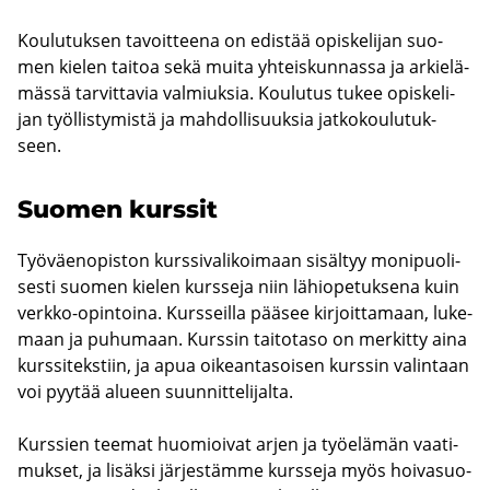
Kou­lu­tuk­sen ta­voit­tee­na on edis­tää opis­ke­li­jan suo­
men kie­len tai­toa sekä muita yh­teis­kun­nas­sa ja ar­kie­lä­
mäs­sä tar­vit­ta­via val­miuk­sia. Kou­lu­tus tukee opis­ke­li­
jan työl­lis­ty­mis­tä ja mah­dol­li­suuk­sia jat­ko­kou­lu­tuk­
seen.
Suo­men kurs­sit
Työ­väen­opis­ton kurs­si­va­li­koi­maan si­säl­tyy mo­ni­puo­li­
ses­ti suo­men kie­len kurs­se­ja niin lä­hio­pe­tuk­se­na kuin
verkko-​opintoina. Kurs­seil­la pää­see kir­joit­ta­maan, lu­ke­
maan ja pu­hu­maan. Kurs­sin tai­to­ta­so on mer­kit­ty aina
kurs­si­teks­tiin, ja apua oi­kean­ta­soi­sen kurs­sin va­lin­taan
voi pyy­tää alu­een suun­nit­te­li­jal­ta.
Kurs­sien tee­mat huo­mioi­vat arjen ja työ­elä­män vaa­ti­
muk­set, ja li­säk­si jär­jes­täm­me kurs­se­ja myös hoi­va­suo­