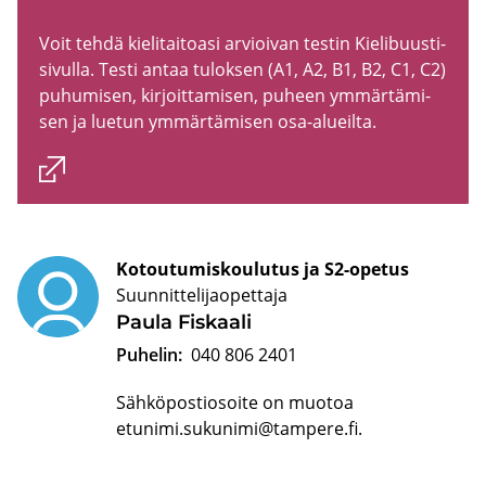
Voit tehdä kie­li­tai­toa­si ar­vioi­van tes­tin Kielibuusti-​
sivulla. Testi antaa tu­lok­sen (A1, A2, B1, B2, C1, C2)
pu­hu­mi­sen, kir­joit­ta­mi­sen, pu­heen ym­mär­tä­mi­
sen ja lue­tun ym­mär­tä­mi­sen osa-​alueilta.
Kotoutumiskoulutus ja S2-opetus
Suunnittelijaopettaja
Paula Fis­kaa­li
Puhelin:
040 806 2401
Sähköpostiosoite on muotoa
etunimi.sukunimi@tampere.fi
.