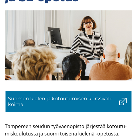
Suo­men kie­len ja ko­tou­tu­mi­sen kurs­si­va­li­
koi­ma
Tam­pe­reen seu­dun työ­väen­opis­to jär­jes­tää ko­tou­tu­
mis­kou­lu­tus­ta ja suomi toi­se­na kie­le­nä -​opetusta.