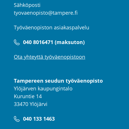
Sähköposti
tyovaenopisto@tampere.fi
Työväenopiston asiakaspalvelu
040 8016471 (maksuton)
Ota yhteyttä työväenopistoon
Tampereen seudun työväenopisto
Ylöjärven kaupungintalo
Kuruntie 14
33470 Ylöjärvi
040 133 1463