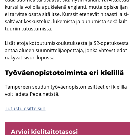
kurs­sil­la voi olla apu­kie­le­nä englan­ti, mutta opis­ke­li­jan
ei tar­vit­se osata sitä itse. Kurs­sit ete­ne­vät hi­taas­ti ja si­
säl­tä­vät kes­kus­te­lua, lu­ke­mis­ta ja pu­hu­mis­ta sekä kult­
tuu­riin tu­tus­tu­mis­ta.
Li­sä­tie­to­ja ko­tou­tu­mis­kou­lu­tuk­ses­ta ja S2-​opetuksesta
antaa alu­een suun­nit­te­li­jao­pet­ta­ja, jonka yh­teys­tie­dot
nä­ky­vät sivun lo­pus­sa.
Työ­väen­opis­to­toi­min­ta eri kie­lil­lä
Tam­pe­reen seu­dun työ­väen­opis­ton esit­teet eri kie­lil­lä
voit la­da­ta Peda.ne­tis­tä.
Tu­tus­tu esit­tei­siin
.
Ar­vioi kie­li­tai­to­ta­so­si