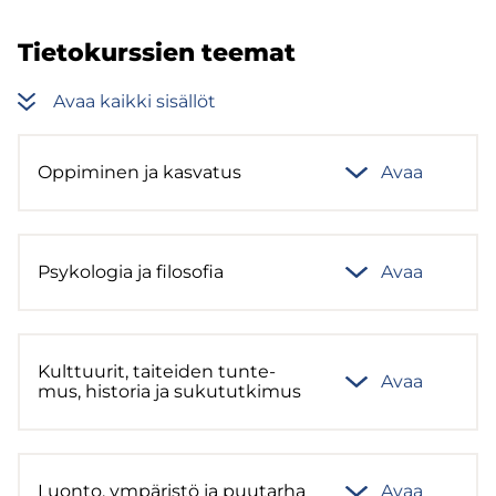
Tie­to­kurs­sien tee­mat
Avaa kaik­ki si­säl­löt
Op­pi­mi­nen ja kas­va­tus
Avaa
Psy­ko­lo­gia ja fi­lo­so­fia
Avaa
Kult­tuu­rit, tai­tei­den tun­te­
Avaa
mus, his­to­ria ja su­ku­tut­ki­mus
Luon­to, ym­pä­ris­tö ja puu­tar­ha
Avaa