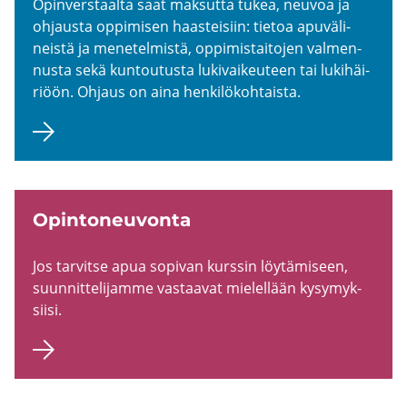
Opin­vers­taal­ta saat mak­sut­ta tukea, neu­voa ja
oh­jaus­ta op­pi­mi­sen haas­tei­siin: tie­toa apu­vä­li­
neis­tä ja me­ne­tel­mis­tä, op­pi­mis­tai­to­jen val­men­
nus­ta sekä kun­tou­tus­ta lu­ki­vai­keu­teen tai lu­ki­häi­
ri­öön. Oh­jaus on aina hen­ki­lö­koh­tais­ta.
Opin­to­neu­von­ta
Jos tar­vit­se apua so­pi­van kurs­sin löy­tä­mi­seen,
suun­nit­te­li­jam­me vas­taa­vat mie­lel­lään ky­sy­myk­
sii­si.