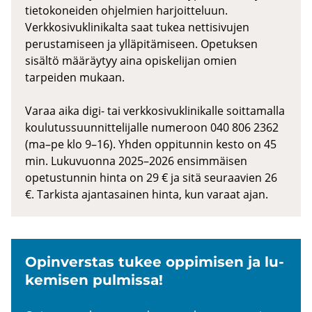
tietokoneiden ohjelmien harjoitteluun.
Verkkosivuklinikalta saat tukea nettisivujen
perustamiseen ja ylläpitämiseen. Opetuksen
sisältö määräytyy aina opiskelijan omien
tarpeiden mukaan.
Varaa aika digi- tai verkkosivuklinikalle soittamalla
koulutussuunnittelijalle numeroon 040 806 2362
(ma–pe klo 9–16). Yhden oppitunnin kesto on 45
min. Lukuvuonna 2025–2026 ensimmäisen
opetustunnin hinta on 29 € ja sitä seuraavien 26
€. Tarkista ajantasainen hinta, kun varaat ajan.
Opin­vers­tas tukee op­pi­mi­sen ja lu­
ke­mi­sen pul­mis­sa!