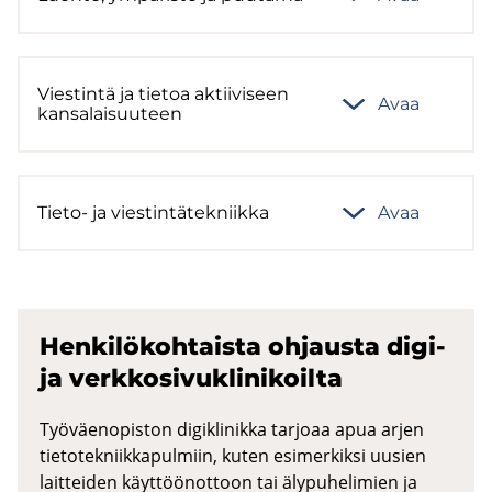
Vies­tin­tä ja tie­toa ak­tii­vi­seen
Avaa
kan­sa­lai­suu­teen
Tieto-​ ja vies­tin­tä­tek­niik­ka
Avaa
Hen­ki­lö­koh­tais­ta oh­jaus­ta digi-
ja verk­ko­si­vukli­ni­koil­ta
Työväenopiston digiklinikka tarjoaa apua arjen
tietotekniikkapulmiin, kuten esimerkiksi uusien
laitteiden käyttöönottoon tai älypuhelimien ja