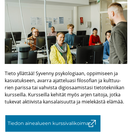
Tieto yl­lät­tää! Sy­ven­ny psy­ko­lo­gi­aan, op­pi­mi­seen ja
kas­va­tuk­seen, avar­ra ajat­te­lua­si fi­lo­so­fian ja kult­tuu­
rien pa­ris­sa tai vah­vis­ta di­gio­saa­mis­ta­si tie­to­tek­nii­kan
kurs­seil­la. Kurs­seil­la ke­hi­tät myös arjen tai­to­ja, jotka
tu­ke­vat ak­tii­vis­ta kan­sa­lai­suut­ta ja mie­le­käs­tä elä­mää.
Tie­don ai­nea­lu­een kurs­si­va­li­koi­ma