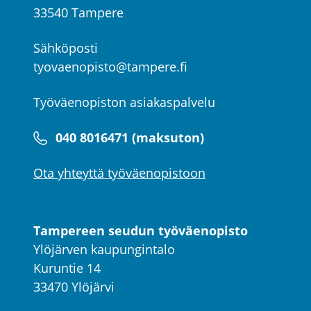
33540 Tampere
Sähköposti
tyovaenopisto@tampere.fi
Työväenopiston asiakaspalvelu
040 8016471 (maksuton)
Ota yhteyttä työväenopistoon
Tampereen seudun työväenopisto
Ylöjärven kaupungintalo
Kuruntie 14
33470 Ylöjärvi