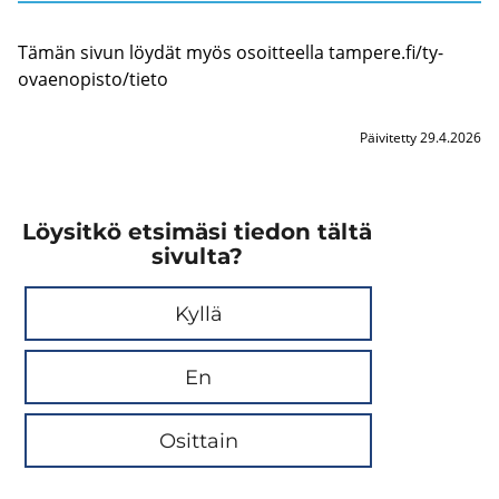
Tämän sivun löy­dät myös osoit­teel­la tam­pe­re.fi/ty­
ovaen­opis­to/tieto
Päivitetty 29.4.2026
Löysitkö etsimäsi tiedon tältä
sivulta?
Kyllä
En
Osittain