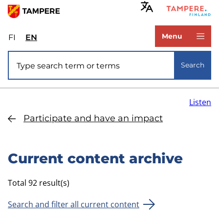
Skip
to
www.tampere.fi
main
Menu
FI
Valitse
EN
Select
content
sivuston
site
Site search
kieli:
language:
Search
suomi
English
Listen
Participate and have an impact
Current content archive
Total 92 result(s)
Search and filter all current content