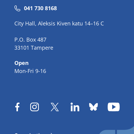
Phone
041 730 8168
number
City Hall, Aleksis Kiven katu 14–16 C
P.O. Box 487
33101 Tampere
Open
Mon-Fri 9-16