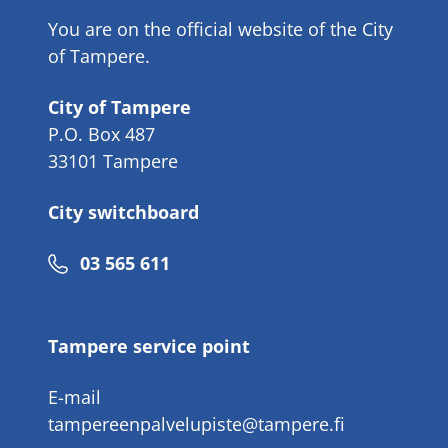
You are on the official website of the City
of Tampere.
City of Tampere
P.O. Box 487
33101 Tampere
City switchboard
Phone
03 565 611
number
Tampere service point
E-mail
tampereenpalvelupiste@tampere.fi