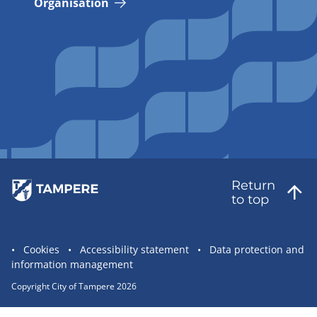
Organisation
Return
to top
Site
Cookies
Accessibility statement
Data protection and
information management
statement
links
Copyright City of Tampere 2026