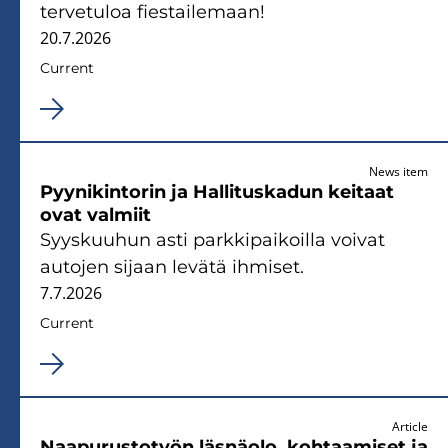
‌tervetuloa fiestailemaan!
20.7.2026
Current
News item
Pyynikintorin ja Hallituskadun keitaat
ovat valmiit
Syyskuuhun asti parkkipaikoilla voivat
autojen sijaan levätä ihmiset.
7.7.2026
Current
Article
Naapurustotyön läsnäolo, kohtaamiset ja