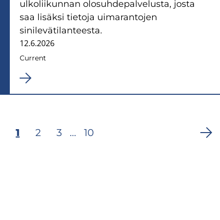
ulkoliikunnan olosuhdepalvelusta, josta
saa lisäksi tietoja uimarantojen
sinilevätilanteesta.
12.6.2026
Current
Current
1
Page
2
Page
3
…
Last
10
Pagination
page
page