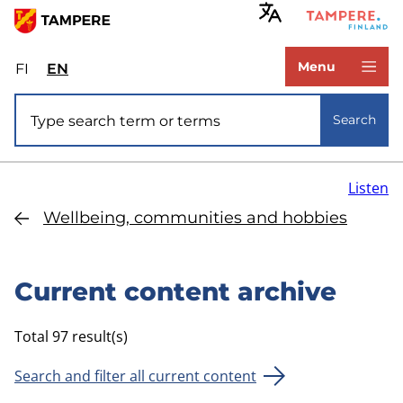
Skip
to
www.tampere.fi
main
Menu
FI
Valitse
EN
Select
content
sivuston
site
Site search
kieli:
language:
Search
suomi
English
Listen
Wellbeing, communities and hobbies
Current content archive
Total 97 result(s)
Search and filter all current content