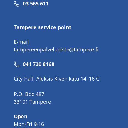
Phone
03 565 611
number
Tampere service point
E-mail
tampereenpalvelupiste@tampere.fi
Phone
041 730 8168
number
City Hall, Aleksis Kiven katu 14–16 C
P.O. Box 487
33101 Tampere
Open
Mon-Fri 9-16