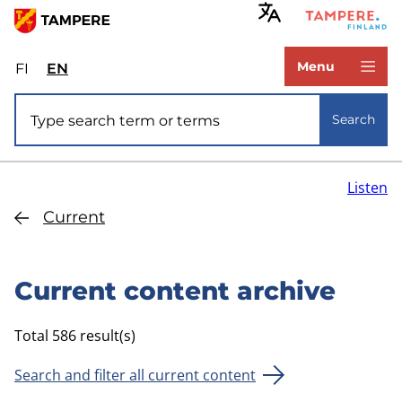
Skip
to
www.tampere.fi
main
Menu
FI
Valitse
EN
Select
content
sivuston
site
Site search
kieli:
language:
Search
suomi
English
Listen
Current
Current content archive
Total 586 result(s)
Search and filter all current content