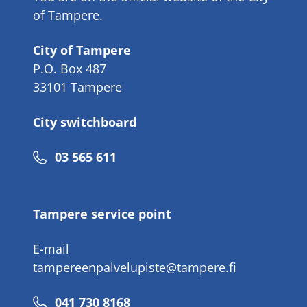
of Tampere.
City of Tampere
P.O. Box 487
33101 Tampere
City switchboard
Phone
03 565 611
number
Tampere service point
E-mail
tampereenpalvelupiste@tampere.fi
Phone
041 730 8168