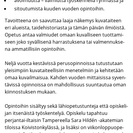
avoi­muut­ta – val­miut­ta työs­ken­nel­lä ryh­mäs­sä ja
si­tou­tu­mis­ta kuu­den vuo­den opin­toi­hin.
Ta­voit­tee­na on saa­vut­taa laaja nä­ke­mys ku­va­tai­teen
eri alueis­ta, tai­de­his­to­rias­ta ja tämän päi­vän il­miöis­tä.
Ope­tus antaa val­miu­det omaan ku­val­li­seen tuot­ta­mi­
seen joko sy­väl­li­se­nä har­ras­tuk­se­na tai val­men­nuk­se­
na am­ma­til­li­siin opin­toi­hin.
Neljä vuot­ta kes­tä­vis­sä pe­rus­o­pin­nois­sa tu­tus­tu­taan
ylei­sim­piin ku­va­tai­teel­li­siin me­ne­tel­miin ja ke­hi­te­tään
omaa ku­vail­mai­sua. Kah­den vuo­den mit­tai­sis­sa sy­ven­
tä­vis­sä opin­nois­sa on mah­dol­li­suus suun­tau­tua oman
kiin­nos­tuk­sen mu­kaan.
Opin­toi­hin si­säl­tyy sekä lä­hio­pe­tus­tun­te­ja että opis­ke­li­
jan it­se­näis­tä työs­ken­te­lyä. Opis­ke­lu ta­pah­tuu
perjantai-​iltaisin Tam­pe­reel­la Sara Hildén -​akatemian
ti­lois­sa Koi­vis­ton­ky­läs­sä, ja li­säk­si on vii­kon­lop­puo­pe­