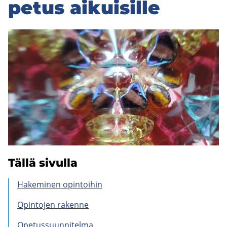
pe­tus ai­kui­sil­le
Tällä si­vul­la
Ha­ke­mi­nen opin­toi­hin
Opin­to­jen ra­ken­ne
Ope­tus­suun­ni­tel­ma