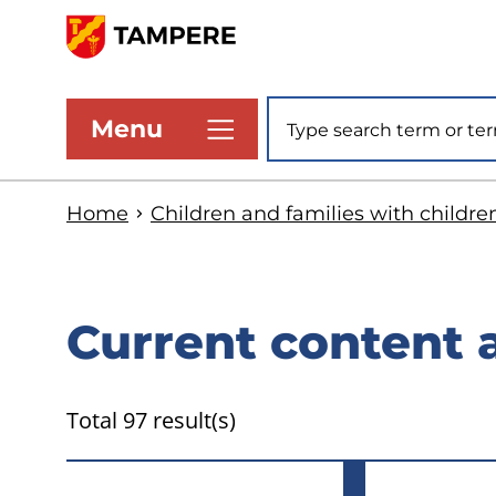
Skip
to
www.tampere.fi
main
Site search
Menu
content
Home
Children and families with childre
Current content 
Total 97 result(s)