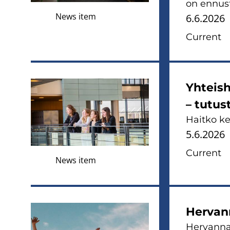
on ennust
News item
6.6.2026
Current
Yhteish
– tutus
Haitko k
5.6.2026
Current
News item
Hervann
Hervannas