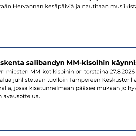
tetään Hervannan kesäpäiviä ja nautitaan musiikis
skenta salibandyn MM-kisoihin käynnis
n miesten MM-kotikisoihin on torstaina 27.8.2026 j
lua juhlistetaan tuolloin Tampereen Keskustoril
alla, jossa kisatunnelmaan pääsee mukaan jo hyv
 avausottelua.