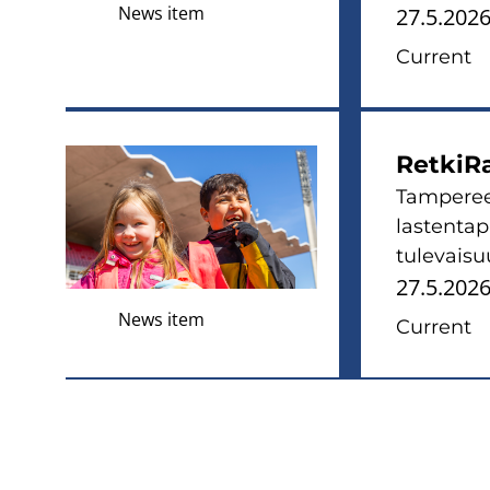
News item
27.5.202
Current
RetkiRa
Tampereen
lastenta
tulevaisuu
27.5.202
News item
Current