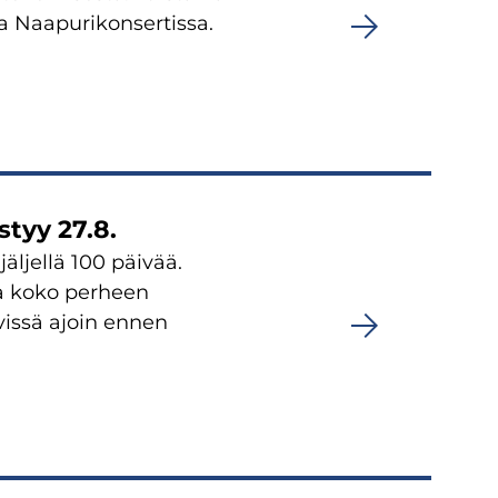
ta Naapurikonsertissa.
tyy 27.8.
äljellä 100 päivää.
la koko perheen
issä ajoin ennen