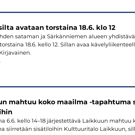
ilta avataan torstaina 18.6. klo 12
hden sataman ja Särkänniemen alueen yhdistävä 
orstaina 18.6. kello 12. Sillan avaa kävelyliikentee
irjavainen.
6
un mahtuu koko maailma -tapahtuma s
ihin
a 6.6. kello 14–18 järjestettävä Laikkuun mahtuu
 siirretään sisätiloihin Kulttuuritalo Laikkuun, s