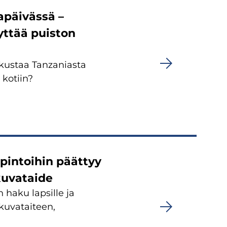
apäivässä –
yttää puiston
tkustaa Tanzaniasta
 kotiin?
pintoihin päättyy
 kuvataide
haku lapsille ja
kuvataiteen,