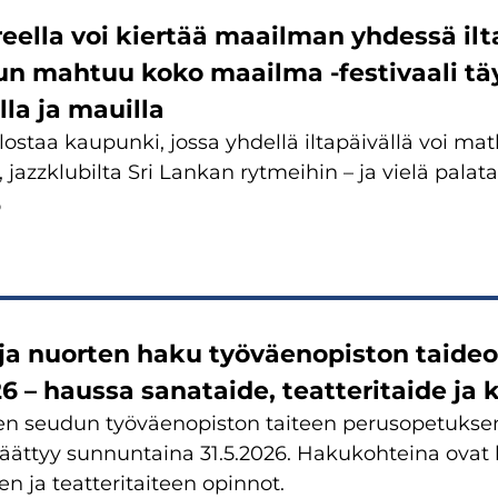
ella voi kiertää maailman yhdessä ilt
n mahtuu koko maailma -festivaali tä
lla ja mauilla
lostaa kaupunki, jossa yhdellä iltapäivällä voi ma
, jazzklubilta Sri Lankan rytmeihin – ja vielä palata
6
ja nuorten haku työväenopiston taideo
26 – haussa sanataide, teatteritaide ja
n seudun työväenopiston taiteen perusopetuksen 
päättyy sunnuntaina 31.5.2026. Hakukohteina ovat 
en ja teatteritaiteen opinnot.