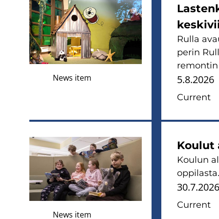
Lastenk
keskivi
Rulla ava
perin Rul
remontin 
News item
5.8.2026
Current
Koulut 
Koulun a
oppilasta
30.7.202
Current
News item