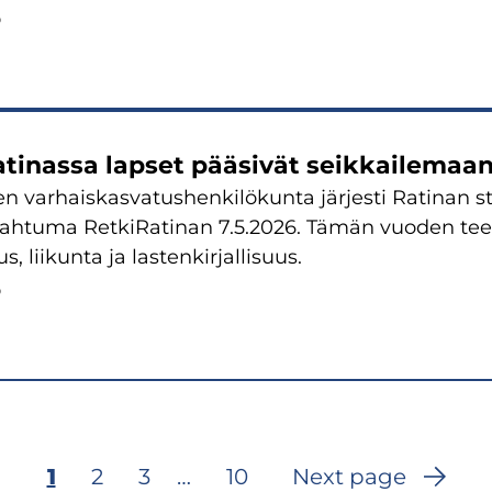
6
tinassa lapset pääsivät seikkailemaan
 varhaiskasvatushenkilökunta järjesti Ratinan st
pahtuma RetkiRatinan 7.5.2026. Tämän vuoden tee
s, liikunta ja lastenkirjallisuus.
6
Current
1
Page
2
Page
3
…
Last
10
Next page