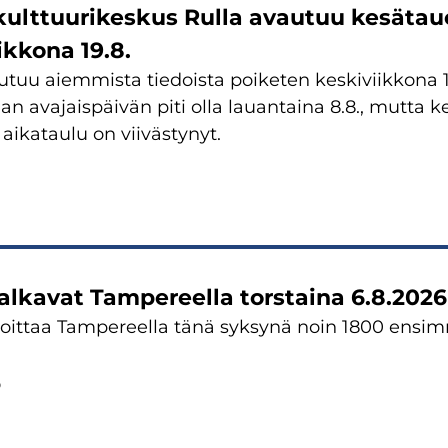
ulttuurikeskus Rulla avautuu kesätau
ikkona 19.8.
utuu aiemmista tiedoista poiketen keskiviikkona 19
lan avajaispäivän piti olla lauantaina 8.8., mutta
aikataulu on viivästynyt.
alkavat Tampereella torstaina 6.8.2026
loittaa Tampereella tänä syksynä noin 1800 ensi
.
6