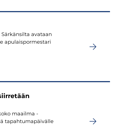
Särkänsilta avataan
lle apulaispormestari
iirretään
 koko maailma -
illä tapahtumapäivälle