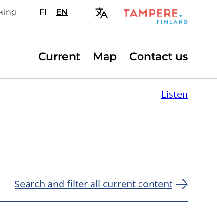
king
FI
Valitse
EN
Select
sivuston
site
kieli:
language:
suomi
English
Secondary
Current
Map
Contact us
menu
Listen
Search and filter all current content