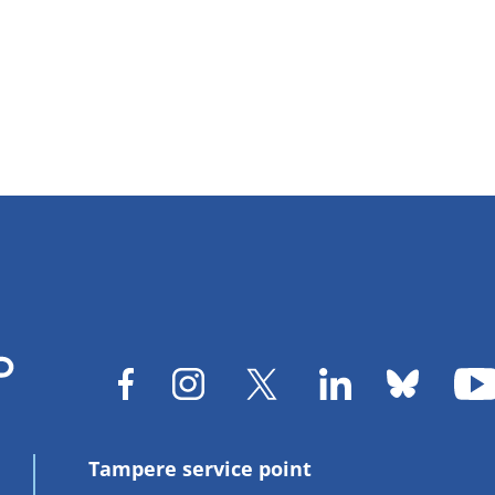
page
page
Tampere service point