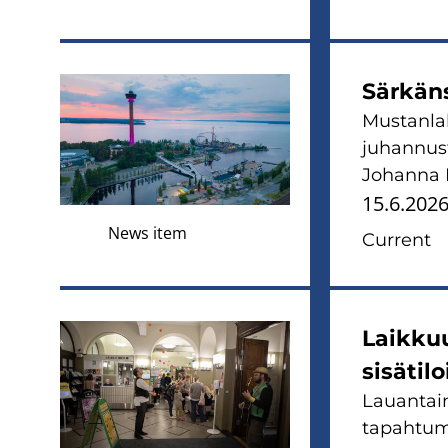
Särkäns
Mustanla
juhannust
Johanna K
15.6.202
News item
Current
Laikku
sisätilo
Lauantain
tapahtuma