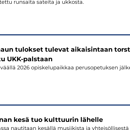
ettu runsaita sateita ja ukkosta.
aun tulokset tulevat aikaisintaan tors
tu UKK-palstaan
eväällä 2026 opiskelupaikkaa perusopetuksen jäl
an kesä tuo kulttuurin lähelle
sa nautitaan kesällä musiikista ja yhteisöllisestä