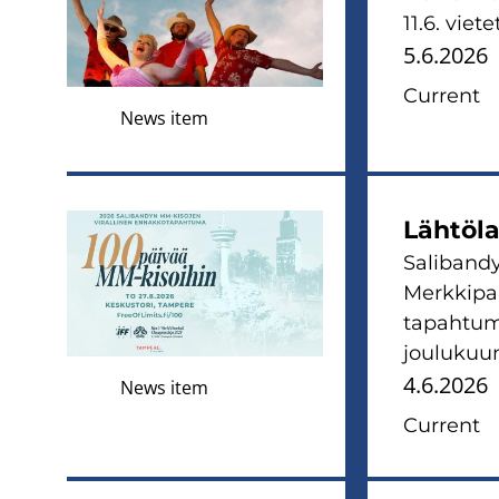
11.6. vie
5.6.2026
Current
News item
Lähtöla
Salibandy
Merkkipaa
tapahtum
joulukuun
4.6.2026
News item
Current