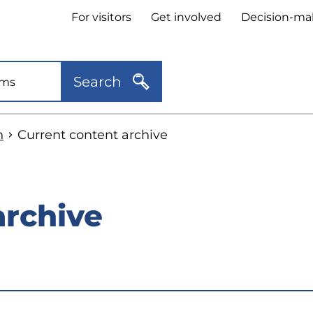
Header
For visitors
Get involved
Decision-ma
quick
links
Search
n
Current content archive
archive