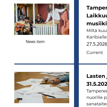
Tampere
Laikkuu
musiiki
Miltä kuu
Karibialle
News item
27.5.202
Current
Lasten 
31.5.20
Tamperee
nuorille 
sanataite