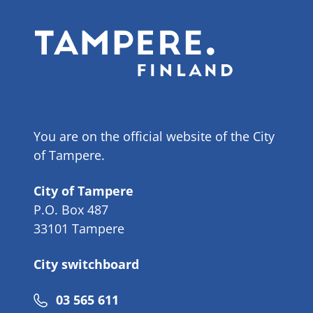
You are on the official website of the City
of Tampere.
City of Tampere
P.O. Box 487
33101 Tampere
City switchboard
Phone
03 565 611