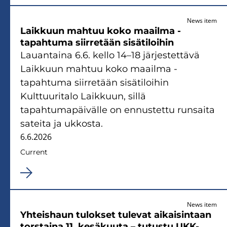
News item
Laikkuun mahtuu koko maailma -
tapahtuma siirretään sisätiloihin
Lauantaina 6.6. kello 14–18 järjestettävä
Laikkuun mahtuu koko maailma -
tapahtuma siirretään sisätiloihin
Kulttuuritalo Laikkuun, sillä
tapahtumapäivälle on ennustettu runsaita
sateita ja ukkosta.
6.6.2026
Current
News item
Yhteishaun tulokset tulevat aikaisintaan
torstaina 11. kesäkuuta – tutustu UKK-