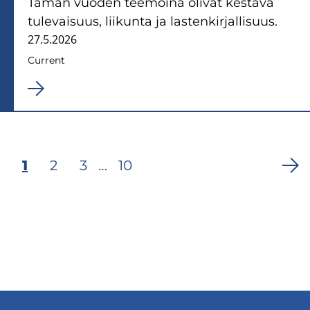
Tämän vuoden teemoina olivat kestävä
tulevaisuus, liikunta ja lastenkirjallisuus.
27.5.2026
Current
Current
1
Page
2
Page
3
…
Last
10
Pagination
page
page