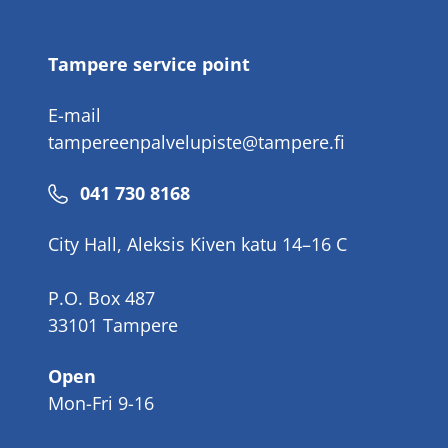
number
Tampere service point
E-mail
tampereenpalvelupiste@tampere.fi
Phone
041 730 8168
number
City Hall, Aleksis Kiven katu 14–16 C
P.O. Box 487
33101 Tampere
Open
Mon-Fri 9-16