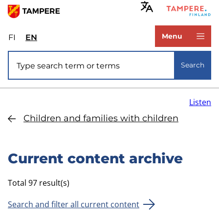
Skip
to
www.tampere.fi
main
Menu
FI
Valitse
EN
Select
content
sivuston
site
Site search
kieli:
language:
Search
suomi
English
Listen
Children and families with children
Current content archive
Total 97 result(s)
Search and filter all current content