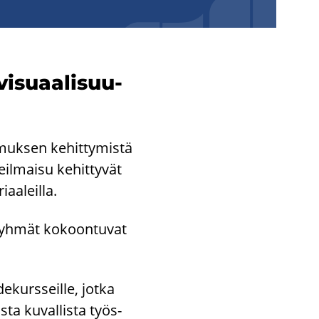
­su­aa­li­suu­
muk­sen ke­hit­ty­mis­tä
seil­mai­su ke­hit­ty­vät
­aa­leil­la.
 Ryh­mät ko­koon­tu­vat
e­kurs­seil­le, jotka
s­ta ku­val­lis­ta työs­