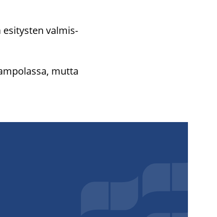
 esi­tys­ten val­mis­
am­po­las­sa, mutta