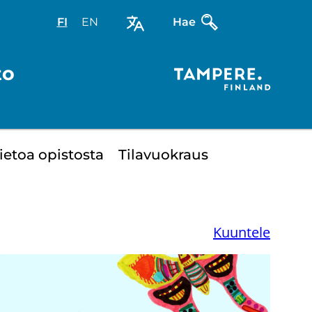
FI
Valitse
EN
Select
Hae
sivuston
site
kieli:
language:
to
suomi
English
ie­toa opis­tos­ta
Ti­la­vuo­kraus
Kuuntele