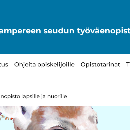
ampereen seudun työväenopis
­tus
Oh­jei­ta opis­ke­li­joil­le
Opis­to­ta­ri­nat
T
­opis­to lap­sil­le ja nuo­ril­le