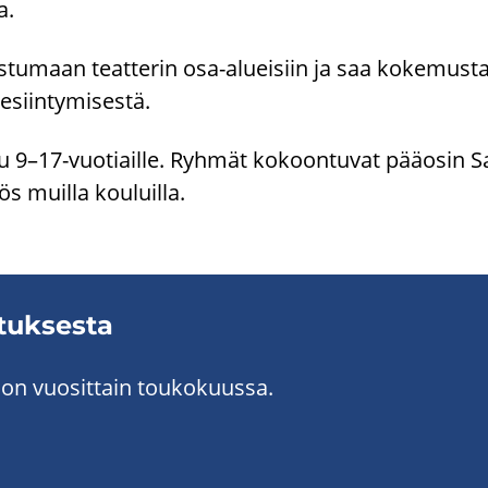
ta.
s­tu­maan teat­te­rin osa-​alueisiin ja saa ko­ke­mus­ta
esiin­ty­mi­ses­tä.
u 9–17-​vuotiaille. Ryh­mät ko­koon­tu­vat pää­osin S
s muil­la kou­luil­la.
­tuk­ses­ta
 on vuo­sit­tain tou­ko­kuus­sa.