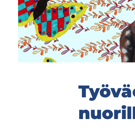
Työ­väe
nuo­ril­