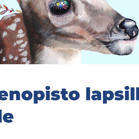
n­opis­to lap­sil­
le