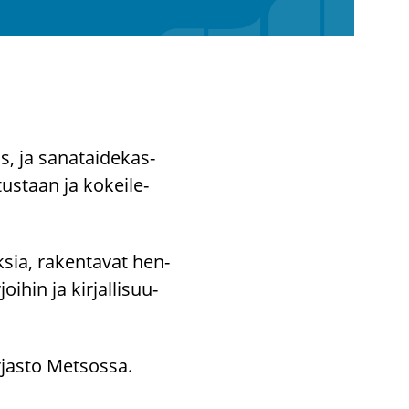
s, ja sa­na­tai­de­kas­
tus­taan ja ko­kei­le­
­sia, ra­ken­ta­vat hen­
i­hin ja kir­jal­li­suu­
­jas­to Met­sos­sa.