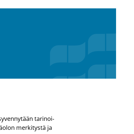
sy­ven­ny­tään ta­ri­noi­
ä­olon mer­ki­tys­tä ja