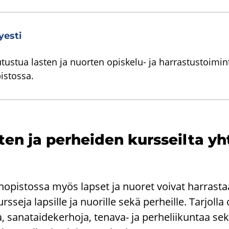
yesti
 tutustua lasten ja nuorten opiskelu- ja harrastustoi
istossa.
ten ja per­hei­den kurs­seil­ta yh­
en­opis­tos­sa myös lap­set ja nuo­ret voi­vat har­ras­ta
s­se­ja lap­sil­le ja nuo­ril­le sekä per­heil­le. Tar­jol­la 
ta, sa­na­tai­de­ker­ho­ja, tenava-​ ja per­he­lii­kun­taa s