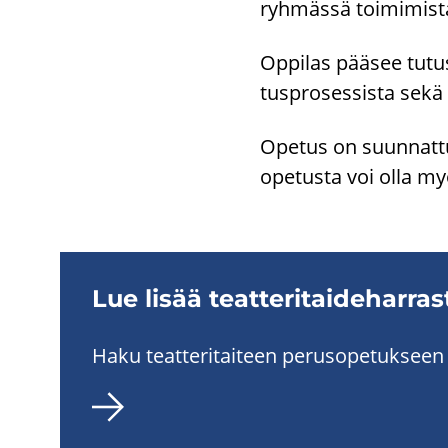
ryh­mäs­sä toi­mi­mis­
Op­pi­las pää­see tu­tu
tus­pro­ses­sis­ta sekä 
Ope­tus on suun­nat­t
ope­tus­ta voi olla myö
Lue lisää teat­te­ri­tai­de­har­ras
Haku teat­te­ri­tai­teen pe­rus­o­pe­tuk­seen