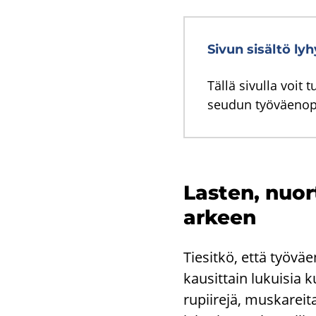
Sivun sisältö lyh
Tällä sivulla voit
seudun työväenop
Las­ten, nuor­
ar­keen
Tie­sit­kö, että työ­vä
kausit­tain lu­kui­sia kur
ru­pii­re­jä, mus­ka­rei­