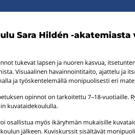
ou­lu Sara Hildén -​akatemiasta vi
n­not tu­ke­vat lap­sen ja nuo­ren kas­vua, it­se­tun­te­
s­ta. Vi­su­aa­li­nen ha­vain­noin­ti­tai­to, ajat­te­lu ja it­
mal­la ja työs­ken­te­le­mäl­lä mo­ni­puo­li­ses­ti eri ma­te­ri
­pe­tuk­sen opin­not on tar­koi­tet­tu 7–18-​vuotiaille.
in ku­va­tai­de­kou­lul­la.
voi osal­lis­tua myös ikä­ryh­män mu­kai­sil­le ku­va­tai­d
kou­lun jäl­keen. Ku­vis­kurs­sit si­säl­tä­vät mo­ni­puo­li