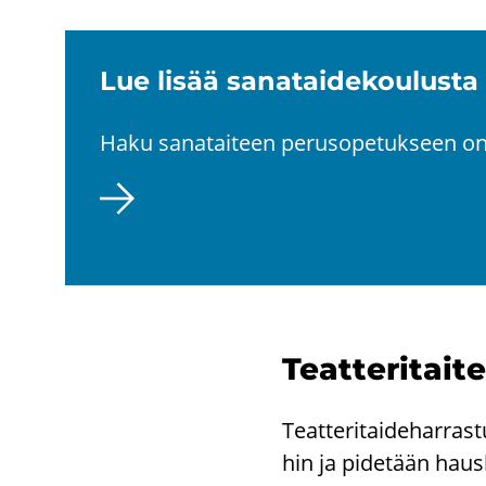
Lue lisää sa­na­tai­de­kou­lus­ta
Haku sa­na­tai­teen pe­rus­o­pe­tuk­seen on
Teat­te­ri­tai­
Teat­te­ri­tai­de­har­ras
hin ja pi­de­tään haus­k