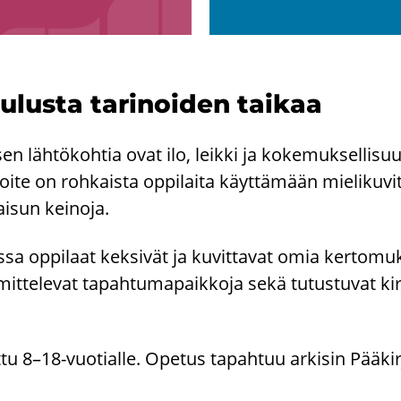
u­lus­ta ta­ri­noi­den tai­kaa
sen läh­tö­koh­tia ovat ilo, leik­ki ja ko­ke­muk­sel­li­suu
i­te on roh­kais­ta op­pi­lai­ta käyt­tä­mään mie­li­ku­vi­
ai­sun kei­no­ja.
­sa op­pi­laat kek­si­vät ja ku­vit­ta­vat omia ker­to­muk
t­te­le­vat ta­pah­tu­ma­paik­ko­ja sekä tu­tus­tu­vat kir­jo
­tu 8–18-​vuotialle. Ope­tus ta­pah­tuu ar­ki­sin Pää­kir