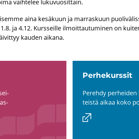
koi­ma vaih­te­lee lu­ku­vuo­sit­tain.
i­sem­me aina ke­sä­kuun ja mar­ras­kuun puo­li­vä­lis­s
.8. ja 4.12. Kurs­seil­le il­moit­tau­tu­mi­nen on kui­ten
äi­vit­tyy kau­den ai­ka­na.
Per­he­kurs­sit
sei­
Pe­reh­dy per­hei­den 
ras­
teis­tä aikaa koko po­r