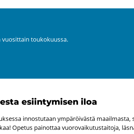
 vuo­sit­tain tou­ko­kuus­sa.
tees­ta esiin­ty­mi­sen iloa
­tuk­ses­sa in­nos­tu­taan ym­pä­röi­väs­tä maa­il­mas­ta, 
aa! Ope­tus pai­not­taa vuo­ro­vai­ku­tus­tai­to­ja, läs­n