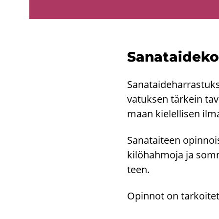
Sa­na­tai­de­ko
Sa­na­tai­de­har­ras­tuk­
va­tuk­sen tär­kein ta­vo
maan kie­lel­li­sen il­m
Sa­na­tai­teen opin­nois
ki­lö­hah­mo­ja ja som­mi
teen.
Opin­not on tar­koi­tet