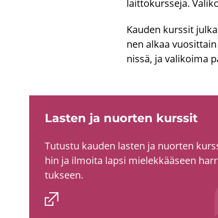
lait­to­kurs­se­ja. Va­li­
Kau­den kurs­sit jul­ka
nen alkaa vuo­sit­tain 1
nis­sä, ja va­li­koi­ma p
Las­ten ja nuor­ten kurs­sit
Tu­tus­tu kau­den las­ten ja nuor­ten kurs­
hin ja il­moi­ta lapsi mie­lek­kää­seen har­
tuk­seen.