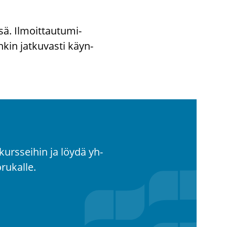
ä. Il­moit­tau­tu­mi­
­kin jat­ku­vas­ti käyn­
kurs­sei­hin ja löydä yh­
u­kal­le.