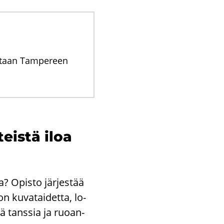
mintaan Tampereen
teis­tä iloa
a? Opis­to jär­jes­tää
on ku­va­tai­det­ta, lo­
ekä tans­sia ja ruo­an­