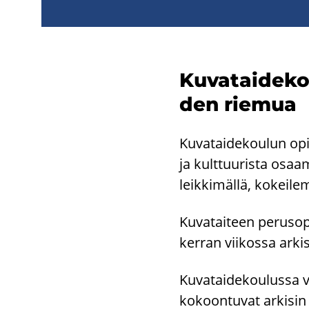
Ku­va­tai­de­k
den rie­mua
Ku­va­tai­de­kou­lun opi
ja kult­tuu­ris­ta osaa­mi
leik­ki­mäl­lä, ko­kei­le­
Ku­va­tai­teen pe­rus­o
ker­ran vii­kos­sa ar­ki­s
Ku­va­tai­de­kou­lus­sa 
ko­koon­tu­vat ar­ki­sin 