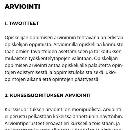
AR­VIOIN­TI
1. TA­VOIT­TEET
Opis­ke­li­jan op­pi­mi­sen ar­vioin­nin teh­tä­vä­nä on edis­tää
opis­ke­li­jan op­pi­mis­ta. Ar­vioin­nil­la opis­ke­li­jaa kan­nus­te­
taan omien ta­voit­tei­den aset­ta­mi­seen ja tar­koi­tuk­sen­
mu­kais­ten työs­ken­te­ly­ta­po­jen va­lin­taan. Opis­ke­li­jan
op­pi­mi­sen ar­vioin­ti antaa opis­ke­li­jal­le pa­lau­tet­ta opin­
to­jen edis­ty­mi­ses­tä ja op­pi­mis­tu­lok­sis­ta sekä lukio-​
opintojen ai­ka­na että opin­to­jen päät­tyes­sä.
2. KURS­SI­SUO­RI­TUK­SEN AR­VIOIN­TI
Kurs­si­suo­ri­tuk­sen ar­vioin­ti on mo­ni­puo­lis­ta. Ar­vioin­ti
ei pe­rus­tu pel­käs­tään ko­keis­sa an­net­tui­hin näyt­töi­hin.
Ar­vioin­ti­pe­rus­teet eroa­vat eri kurs­seil­la toi­sis­taan, ja