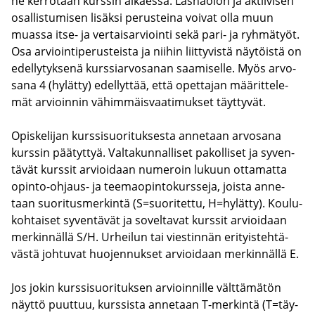
ne ker­ro­taan kurs­sin al­kaes­sa. Läs­nä­olon ja ak­tii­vi­sen
osal­lis­tu­mi­sen li­säk­si pe­rus­tei­na voi­vat olla muun
muas­sa itse- ja ver­tai­sar­vioin­ti sekä pari- ja ryh­mä­työt.
Osa ar­vioin­ti­pe­rus­teis­ta ja nii­hin liit­ty­vis­tä näy­töis­tä on
edel­ly­tyk­se­nä kurs­siar­vo­sa­nan saa­mi­sel­le. Myös ar­vo­
sa­na 4 (hy­lät­ty) edel­lyt­tää, että opet­ta­jan mää­rit­te­le­
mät ar­vioin­nin vä­him­mäis­vaa­ti­muk­set täyt­ty­vät.
Opis­ke­li­jan kurs­si­suo­ri­tuk­ses­ta an­ne­taan ar­vo­sa­na
kurs­sin pää­tyt­tyä. Val­ta­kun­nal­li­set pa­kol­li­set ja sy­ven­
tä­vät kurs­sit ar­vioi­daan nu­me­roin lu­kuun ot­ta­mat­ta
opinto-​ohjaus- ja tee­mao­pin­to­kurs­se­ja, jois­ta an­ne­
taan suo­ri­tus­mer­kin­tä (S=suo­ri­tet­tu, H=hy­lät­ty). Kou­lu­
koh­tai­set sy­ven­tä­vät ja so­vel­ta­vat kurs­sit ar­vioi­daan
mer­kin­näl­lä S/H. Ur­hei­lun tai vies­tin­nän eri­tyis­teh­tä­
väs­tä joh­tu­vat huo­jen­nuk­set ar­vioi­daan mer­kin­näl­lä E.
Jos jokin kurs­si­suo­ri­tuk­sen ar­vioin­nil­le vält­tä­mä­tön
näyt­tö puut­tuu, kurs­sis­ta an­ne­taan T-​merkintä (T=täy­