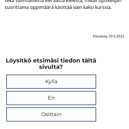
sekä va­lin­nai­ses­ta vie­raas­ta kie­les­tä, mi­kä­li opis­ke­li­jan
suo­rit­ta­ma op­pi­mää­rä kä­sit­tää vain kaksi kurs­sia.
Päivitetty 20.5.2022
Löysitkö etsimäsi tiedon tältä
sivulta?
Kyllä
En
Osittain