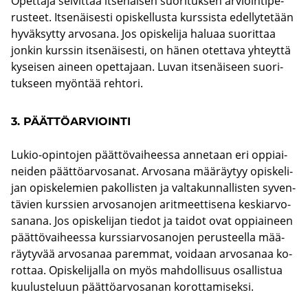
Opet­ta­ja sel­vit­tää it­se­näi­sen suo­ri­tuk­sen ar­vioin­ti­pe­
rus­teet. It­se­näi­ses­ti opis­kel­lus­ta kurs­sis­ta edel­ly­te­tään
hy­väk­syt­ty ar­vo­sa­na. Jos opis­ke­li­ja ha­lu­aa suo­rit­taa
jon­kin kurs­sin it­se­näi­ses­ti, on hänen otet­ta­va yh­teyt­tä
ky­sei­sen ai­neen opet­ta­jaan. Luvan it­se­näi­seen suo­ri­
tuk­seen myön­tää reh­to­ri.
3. PÄÄT­TÖ­AR­VIOIN­TI
Lukio-​opintojen päät­tö­vai­hees­sa an­ne­taan eri op­piai­
nei­den päät­tö­ar­vo­sa­nat. Ar­vo­sa­na mää­räy­tyy opis­ke­li­
jan opis­ke­le­mien pa­kol­lis­ten ja val­ta­kun­nal­lis­ten sy­ven­
tä­vien kurs­sien ar­vo­sa­no­jen arit­meet­ti­se­na kes­kiar­vo­
sa­na­na. Jos opis­ke­li­jan tie­dot ja tai­dot ovat op­piai­neen
päät­tö­vai­hees­sa kurs­siar­vo­sa­no­jen pe­rus­teel­la mää­
räy­ty­vää ar­vo­sa­naa pa­rem­mat, voi­daan ar­vo­sa­naa ko­
rot­taa. Opis­ke­li­jal­la on myös mah­dol­li­suus osal­lis­tua
kuu­lus­te­luun päät­tö­ar­vo­sa­nan ko­rot­ta­mi­sek­si.