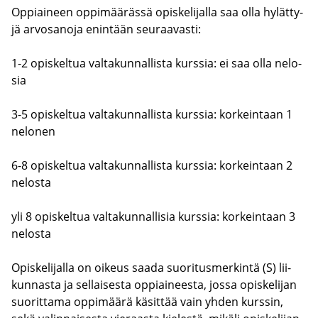
Op­piai­neen op­pi­mää­räs­sä opis­ke­li­jal­la saa olla hy­lät­ty­
jä ar­vo­sa­no­ja enin­tään seu­raa­vas­ti:
1-2 opis­kel­tua val­ta­kun­nal­lis­ta kurs­sia: ei saa olla ne­lo­
sia
3-5 opis­kel­tua val­ta­kun­nal­lis­ta kurs­sia: kor­kein­taan 1
ne­lo­nen
6-8 opis­kel­tua val­ta­kun­nal­lis­ta kurs­sia: kor­kein­taan 2
ne­los­ta
yli 8 opis­kel­tua val­ta­kun­nal­li­sia kurs­sia: kor­kein­taan 3
ne­los­ta
Opis­ke­li­jal­la on oi­keus saada suo­ri­tus­mer­kin­tä (S) lii­
kun­nas­ta ja sel­lai­ses­ta op­piai­nees­ta, jossa opis­ke­li­jan
suo­rit­ta­ma op­pi­mää­rä kä­sit­tää vain yhden kurs­sin,