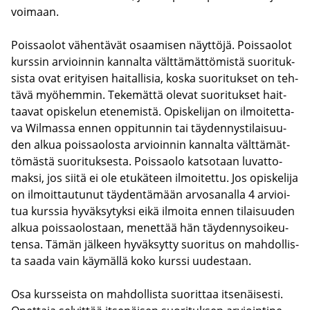
voi­maan.
Pois­sao­lot vä­hen­tä­vät osaa­mi­sen näyt­tö­jä. Pois­sao­lot
kurs­sin ar­vioin­nin kan­nal­ta vält­tä­mät­tö­mis­tä suo­ri­tuk­
sis­ta ovat eri­tyi­sen hai­tal­li­sia, koska suo­ri­tuk­set on teh­
tä­vä myö­hem­min. Te­ke­mät­tä ole­vat suo­ri­tuk­set hait­
taa­vat opis­ke­lun ete­ne­mis­tä. Opis­ke­li­jan on il­moi­tet­ta­
va Wilmassa ennen op­pi­tun­nin tai täy­den­nys­ti­lai­suu­
den alkua pois­sao­los­ta ar­vioin­nin kan­nal­ta vält­tä­mät­
tö­mäs­tä suo­ri­tuk­ses­ta. Pois­sao­lo kat­so­taan lu­vat­to­
mak­si, jos siitä ei ole etu­kä­teen il­moi­tet­tu. Jos opis­ke­li­ja
on il­moit­tau­tu­nut täy­den­tä­mään ar­vo­sa­nal­la 4 ar­vioi­
tua kurs­sia hy­väk­sy­tyk­si eikä il­moi­ta ennen ti­lai­suu­den
alkua pois­sao­los­taan, me­net­tää hän täy­den­ny­soi­keu­
ten­sa. Tämän jäl­keen hy­väk­syt­ty suo­ri­tus on mah­dol­lis­
ta saada vain käy­mäl­lä koko kurs­si uu­des­taan.
Osa kurs­seis­ta on mah­dol­lis­ta suo­rit­taa it­se­näi­ses­ti.