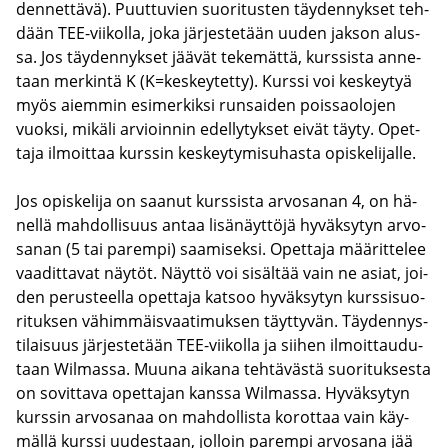
den­net­tä­vä). Puut­tu­vien suo­ri­tus­ten täy­den­nyk­set teh­
dään TEE-​viikolla, joka jär­jes­te­tään uuden jak­son alus­
sa. Jos täy­den­nyk­set jää­vät te­ke­mät­tä, kurs­sis­ta an­ne­
taan mer­kin­tä K (K=kes­key­tet­ty). Kurs­si voi kes­key­tyä
myös ai­em­min esi­mer­kik­si run­sai­den pois­sao­lo­jen
vuok­si, mi­kä­li ar­vioin­nin edel­ly­tyk­set eivät täyty. Opet­
ta­ja il­moit­taa kurs­sin kes­key­ty­mi­su­has­ta opis­ke­li­jal­le.
Jos opis­ke­li­ja on saa­nut kurs­sis­ta ar­vo­sa­nan 4, on hä­
nel­lä mah­dol­li­suus antaa li­sä­näyt­tö­jä hy­väk­sy­tyn ar­vo­
sa­nan (5 tai pa­rem­pi) saa­mi­sek­si. Opet­ta­ja mää­rit­te­lee
vaa­dit­ta­vat näy­töt. Näyt­tö voi si­säl­tää vain ne asiat, joi­
den pe­rus­teel­la opet­ta­ja kat­soo hy­väk­sy­tyn kurs­si­suo­
ri­tuk­sen vä­him­mäis­vaa­ti­muk­sen täyt­ty­vän. Täy­den­nys­
ti­lai­suus jär­jes­te­tään TEE-​viikolla ja sii­hen il­moit­tau­du­
taan Wilmassa. Muuna ai­ka­na teh­tä­väs­tä suo­ri­tuk­ses­ta
on so­vit­ta­va opet­ta­jan kans­sa Wilmassa. Hy­väk­sy­tyn
kurs­sin ar­vo­sa­naa on mah­dol­lis­ta ko­rot­taa vain käy­
mäl­lä kurs­si uu­des­taan, jol­loin pa­rem­pi ar­vo­sa­na jää