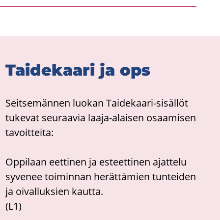
Tai­de­kaa­ri ja ops
Seit­se­män­nen luo­kan Taidekaari-​sisällöt
tu­ke­vat seu­raa­via laaja-​alaisen osaa­mi­sen
ta­voit­tei­ta:
Op­pi­laan eet­ti­nen ja es­teet­ti­nen ajat­te­lu
sy­ve­nee toi­min­nan he­rät­tä­mien tun­tei­den
ja oi­val­luk­sien kaut­ta.
(L1)