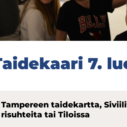
ai­de­kaa­ri 7. luo
Tam­pe­reen tai­de­kart­ta, Si­vii­li
ri­suh­tei­ta tai Ti­lois­sa