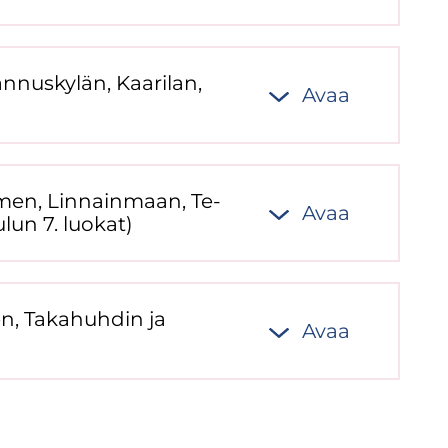
an­nus­ky­län, Kaa­ri­lan,
Avaa
e­men, Lin­nain­maan, Te­
Avaa
­lun 7. luo­kat)
en, Ta­ka­huh­din ja
Avaa