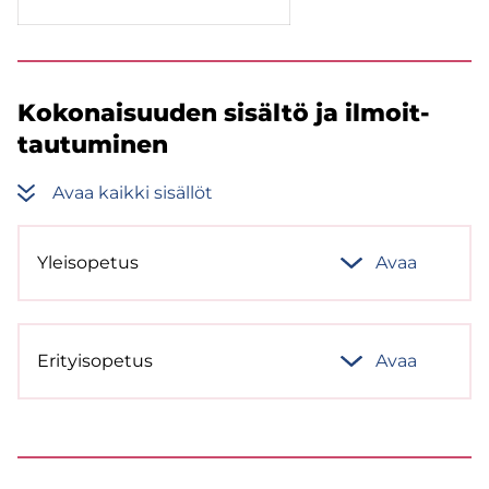
Ko­ko­nai­suu­den si­säl­tö ja il­moit­
tau­tu­mi­nen
Avaa kaik­ki si­säl­löt
Ylei­so­pe­tus
Avaa
Eri­tyi­so­pe­tus
Avaa