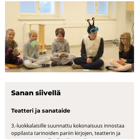
Sanan sii­vel­lä
Teat­te­ri ja sa­na­tai­de
3.-luokkalaisille suunnattu kokonaisuus innostaa
oppilasta tarinoiden pariin kirjojen, teatterin ja