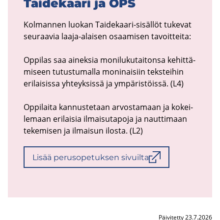
Tai­de­kaa­ri ja OPS
Kol­man­nen luo­kan Taidekaari-​sisällöt tu­ke­vat
seu­raa­via laaja-​alaisen osaa­mi­sen ta­voit­tei­ta:
Op­pi­las saa ai­nek­sia mo­ni­lu­ku­tai­ton­sa ke­hit­tä­
mi­seen tu­tus­tu­mal­la mo­ni­nai­siin teks­tei­hin
eri­lai­sis­sa yh­teyk­sis­sä ja ym­pä­ris­töis­sä. (L4)
Op­pi­lai­ta kan­nus­te­taan ar­vos­ta­maan ja ko­kei­
le­maan eri­lai­sia il­mai­su­ta­po­ja ja naut­ti­maan
te­ke­mi­sen ja il­mai­sun ilos­ta. (L2)
Lisää pe­rus­o­pe­tuk­sen si­vuil­ta
Päivitetty 23.7.2026