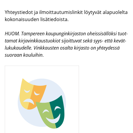
Yh­teys­tie­dot ja il­moit­tau­tu­mis­lin­kit löy­ty­vät ala­puo­lel­ta
ko­ko­nai­suu­den li­sä­tie­dois­ta.
HUOM. Tam­pe­reen kau­pun­gin­kir­jas­ton oheis­si­säl­lök­si tuot­
ta­mat kir­ja­vink­kaus­tuo­kiot si­joit­tu­vat sekä syys- että ke­vät­
lu­ku­kau­del­le. Vink­kaus­ten osal­ta kir­jas­to on yh­tey­des­sä
suo­raan kou­lui­hin
.