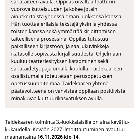
sanataiteen avulla. Oppilas oivaltaa teatterin
vuorovaikutteisuuden ja kokee jotain
ainutkertaista yhdessä oman luokkansa kanssa.
Hän tuottaa erilaisia tekstejä yksin ja yhdessä
toisten kanssa sekä ymmärtää kirjoittamisen
taiteellisena prosessina. Oppilas tutustuu
paikalliseen kirjastoon, ja saa lukuvinkkejä
ikätasolle sopivasta kirjallisuudesta. Ohjelmaan
kuuluu teatteriesityksen katsominen sekä
sanataidetyöpaja omalla koululla. Taidekaareen
osallistumalla toteutetaan perusopetuksen
opetussuunnitelmaa. Taidekaaren yhtenä
päätavoitteena on vahvistaa oppilaan positiivista
minäkuvaa kulttuurikasvatuksen avulla.
Tai­de­kaa­ren toi­min­ta 3.-​luokkalaisille on aina ke­vät­lu­
ku­kau­del­la. Ke­vään 2027 il­moit­tau­tu­mi­nen avau­tuu
maa­nan­tai­na
16.11.2026 klo 14
.