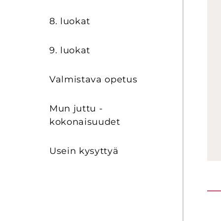
8. luo­kat
9. luo­kat
Val­mis­ta­va ope­tus
Mun juttu -​
kokonaisuudet
Usein ky­syt­tyä