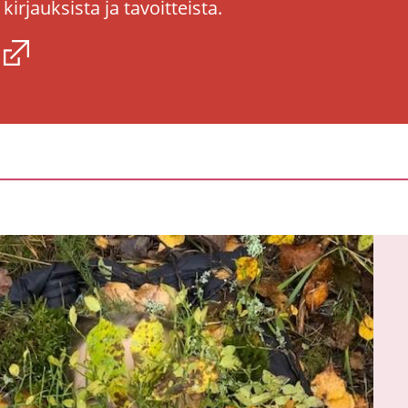
kir­jauk­sis­ta ja ta­voit­teis­ta.