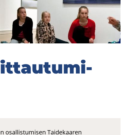
it­tau­tu­mi­
ten osallistumisen Taidekaaren