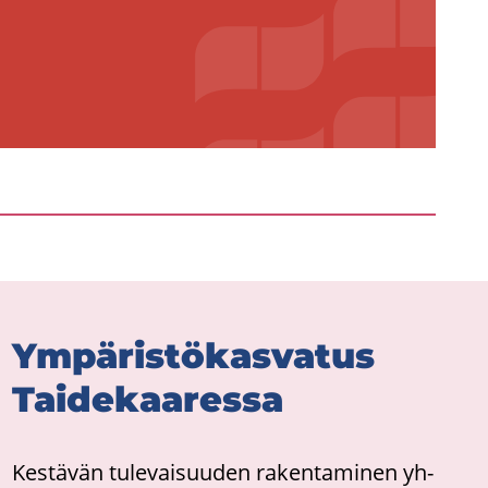
Ym­pä­ris­tö­kas­va­tus
Tai­de­kaa­res­sa
Kes­tä­vän tu­le­vai­suu­den ra­ken­ta­mi­nen yh­