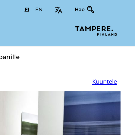
FI
Valitse
EN
Select
Hae
sivuston
site
kieli:
language:
suomi
English
a­nil­le
Kuuntele