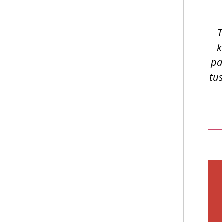
T
k
pa
tus