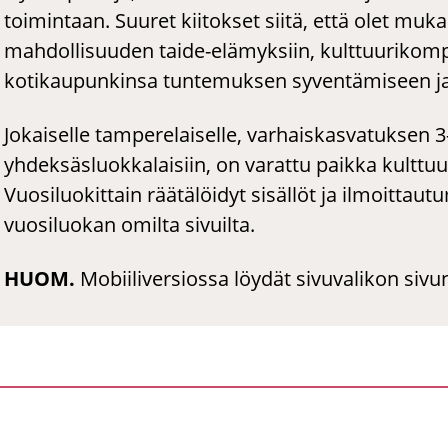
toimintaan. Suuret kiitokset siitä, että olet muk
mahdollisuuden taide-elämyksiin, kulttuurikom
kotikaupunkinsa tuntemuksen syventämiseen ja
Jokaiselle tamperelaiselle, varhaiskasvatuksen 
yhdeksäsluokkalaisiin, on varattu paikka kult
Vuosiluokittain räätälöidyt sisällöt ja ilmoittau
vuosiluokan omilta sivuilta.
HUOM.
Mobiiliversiossa löydät sivuvalikon sivun