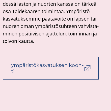
des­sä las­ten ja nuor­ten kans­sa on tär­keä
osa Tai­de­kaa­ren toi­min­taa. Ym­pä­ris­tö­
kas­va­tuk­sem­me pää­ta­voi­te on lap­sen tai
nuo­ren oman ym­pä­ris­tö­suh­teen vah­vis­ta­
mi­nen po­si­tii­vi­sen ajat­te­lun, toi­min­nan ja
toi­von kaut­ta.
ympäristökasvatuk­sen koon­
ti