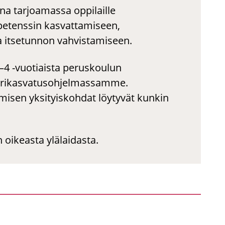
ana tarjoamassa oppilaille
petenssin kasvattamiseen,
 itsetunnon vahvistamiseen.
3–4 -vuotiaista peruskoulun
tuurikasvatusohjelmassamme.
tumisen yksityiskohdat löytyvät kunkin
 oikeasta ylälaidasta.