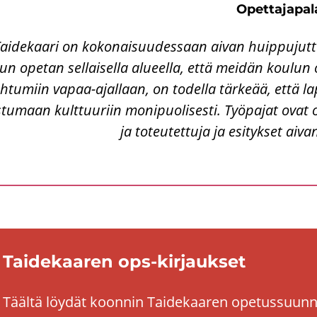
Opet­ta­ja­pa­l
ai­de­kaa­ri on ko­ko­nai­suu­des­saan aivan huip­pu­jut­tu!
un ope­tan sel­lai­sel­la alu­eel­la, että mei­dän kou­lun o
h­tu­miin vapaa-​ajallaan, on to­del­la tär­ke­ää, että la
­tu­maan kult­tuu­riin mo­ni­puo­li­ses­ti. Työ­pa­jat ovat 
ja to­teu­tet­tu­ja ja esi­tyk­set aiva
Tai­de­kaa­ren ops-​kirjaukset
Tääl­tä löy­dät koon­nin Tai­de­kaa­ren ope­tus­suun­n