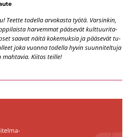
au­te
 Teet­te to­del­la ar­vo­kas­ta työtä. Var­sin­kin,
p­pi­lais­ta har­vem­mat pää­se­vät kult­tuu­ri­ta­
p­set saa­vat näitä ko­ke­muk­sia ja pää­se­vät tu­
ol­leet joka vuon­na to­del­la hyvin suun­ni­tel­tu­ja
n mah­ta­via. Kii­tos teil­le!
i­tel­ma­