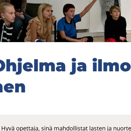
h­jel­ma ja il­mo
nen
Hyvä opettaja, sinä mahdollistat lasten ja nuor