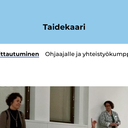
Taidekaari
it­tau­tu­mi­nen
Oh­jaa­jal­le ja yh­teis­työ­kump­p
yppää
ivuvalikkoon