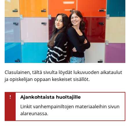
Cla­su­lai­nen, tältä si­vul­ta löy­dät lu­ku­vuo­den ai­ka­tau­lut
ja opis­ke­li­jan op­paan kes­kei­set si­säl­löt.
!
Ajankohtaista huoltajille
Linkit vanhempainiltojen materiaaleihin sivun
alareunassa.