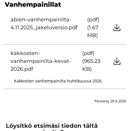
Van­hem­pai­nil­lat
abien-​vanhempainilta-
(pdf)
4.11.2025_ja­ke­lu­ver­sio.pdf
(1.67
MB)
kakkosten-​
(pdf)
vanhempainilta-kevat-
(965.23
2026.pdf
KB)
Kakkosten vanhempainilta huhtikuussa 2026
Päivitetty 28.4.2026
Löysitkö etsimäsi tiedon tältä