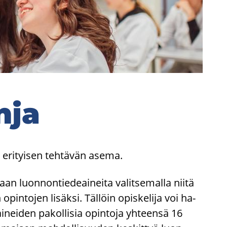
n­ja
en eri­tyi­sen teh­tä­vän asema.
saan luon­non­tie­de­ai­nei­ta va­lit­se­mal­la niitä
pin­to­jen li­säk­si. Täl­löin opis­ke­li­ja voi ha­
ei­den pa­kol­li­sia opin­to­ja yh­teen­sä 16