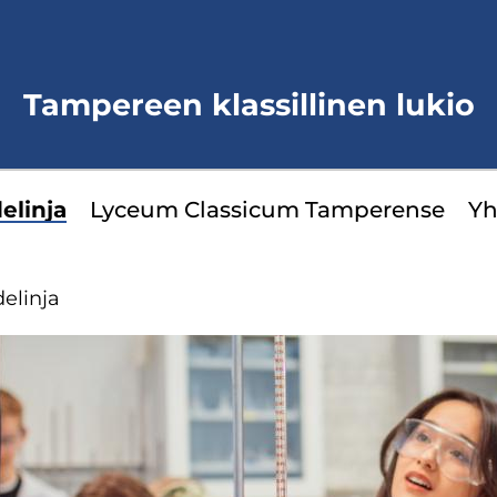
Tampereen klassillinen lukio
­lin­ja
Lyceum Clas­sicum Tam­pe­ren­se
Yh­
e­lin­ja
yppää
ivuvalikkoon