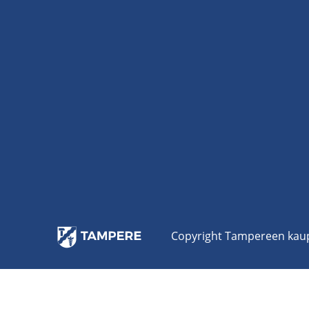
Co­py­right Tam­pe­reen kau­