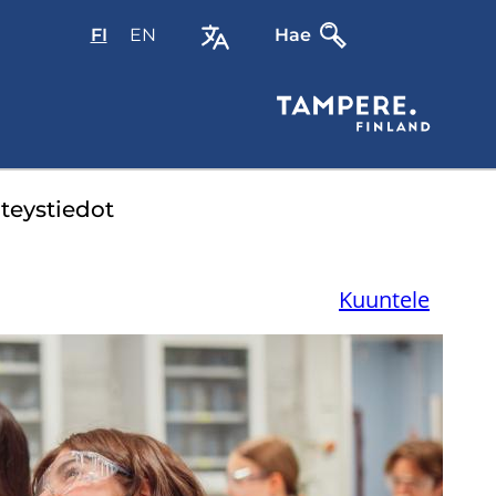
FI
Valitse
EN
Select
Hae
sivuston
site
kieli:
language:
suomi
English
teys­tie­dot
Kuuntele