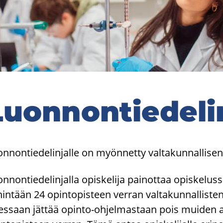
uon­non­tie­de­li
n­non­tie­de­lin­jal­le on myön­net­ty val­ta­kun­nal­li­s
n­non­tie­de­lin­jal­la opis­ke­li­ja pai­not­taa opis­ke­lus­
hin­tään 24 opin­to­pis­teen ver­ran val­ta­kun­nal­lis­ten o
tes­saan jät­tää opinto-​ohjelmastaan pois mui­den ai­n