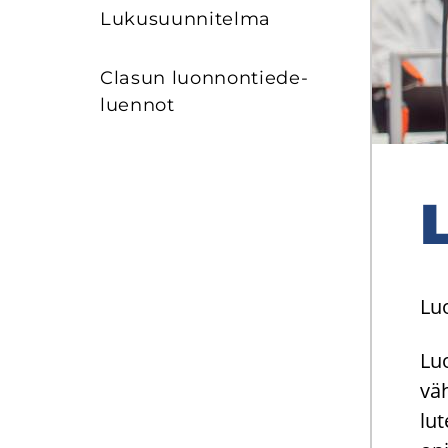
Lu­kusuun­ni­tel­ma
Cla­sun luon­non­tie­de­
luen­not
L
Luo
Luo
vä­
lu­