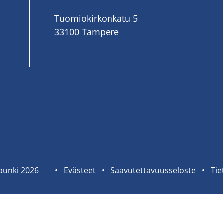
Tuomiokirkonkatu 5
33100 Tampere
pun­ki 2026
Sivuston
Eväs­teet
Saa­vu­tet­ta­vuus­se­los­te
Tie­
tietolinkit