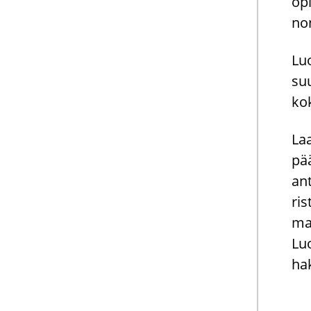
opi
non
Luo
suu
ko­
Laa
pää
ant
ris
mah
Luo
ha­