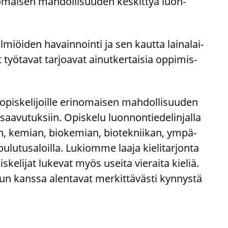
­omai­sen mah­dol­li­suu­den kes­kit­tyä luon­
l­miöi­den ha­vain­noin­ti ja sen kaut­ta lai­na­lai­
yö­ta­vat tar­joa­vat ai­nut­ker­tai­sia op­pi­mis­
is­ke­li­joil­le erin­omai­sen mah­dol­li­suu­den
a­vu­tuk­siin. Opis­ke­lu luon­non­tie­de­lin­jal­la
, ke­mian, bio­ke­mian, bio­tek­nii­kan, ym­pä­
kou­lu­tus­aloil­la. Lu­kiom­me laaja kie­li­tar­jon­ta
e­li­jat lu­ke­vat myös usei­ta vie­rai­ta kie­liä.
un kans­sa alen­ta­vat mer­kit­tä­väs­ti kyn­nys­tä