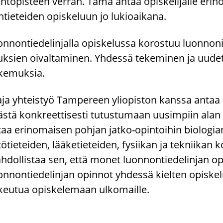
n­to­pis­teen ver­ran. Tämä antaa opis­ke­li­jal­le erin
­tie­tei­den opis­ke­luun jo lu­kio­ai­ka­na.
n­non­tie­de­lin­jal­la opis­ke­lus­sa ko­ros­tuu luon­no­ni
k­sien oi­val­ta­mi­nen. Yh­des­sä te­ke­mi­nen ja uudet t
ke­muk­sia.
ja yh­teis­työ Tam­pe­reen yli­opis­ton kans­sa antaa op
s­tä kon­kreet­ti­ses­ti tu­tus­tu­maan uusim­piin alan sa
aa erin­omai­sen poh­jan jatko-​opintoihin bio­lo­gian
­tö­tie­tei­den, lää­ke­tie­tei­den, fy­sii­kan ja tek­nii­kan 
­dol­lis­taa sen, että monet luon­non­tie­de­lin­jan opis­k
n­non­tie­de­lin­jan opin­not yh­des­sä kiel­ten opis­ke­l
keu­tua opis­ke­le­maan ul­ko­mail­le.