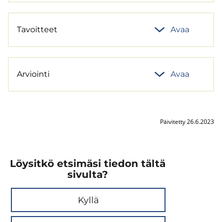
Ta­voit­teet
Avaa
Ar­vioin­ti
Avaa
Päivitetty 26.6.2023
Löysitkö etsimäsi tiedon tältä
sivulta?
Kyllä