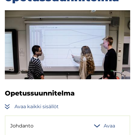
Ope­tus­suun­ni­tel­ma
Avaa kaik­ki si­säl­löt
Joh­dan­to
Avaa