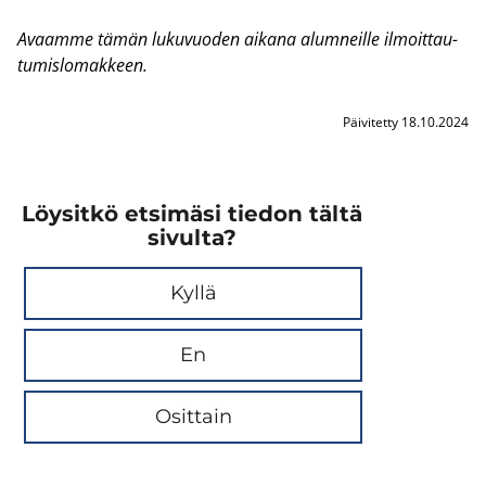
Avaam­me tämän lu­ku­vuo­den ai­ka­na alum­neil­le il­moit­tau­
tu­mis­lo­mak­keen.
Päivitetty 18.10.2024
Löysitkö etsimäsi tiedon tältä
sivulta?
Kyllä
En
Osittain