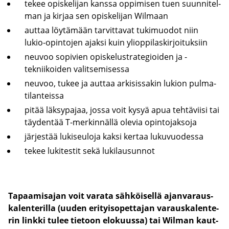
tekee opis­ke­li­jan kans­sa op­pi­mi­sen tuen suun­ni­tel­
man ja kir­jaa sen opis­ke­li­jan Wilmaan
aut­taa löy­tä­mään tar­vit­ta­vat tu­ki­muo­dot niin
lukio-​opintojen ajak­si kuin yli­op­pi­las­kir­joi­tuk­siin
neu­voo so­pi­vien opis­ke­lustra­te­gioi­den ja -​
tekniikoiden va­lit­se­mi­ses­sa
neu­voo, tukee ja aut­taa ar­ki­sis­sa­kin lu­kion pul­ma­
ti­lan­teis­sa
pitää läk­sy­pa­jaa, jossa voit kysyä apua teh­tä­vii­si tai
täy­den­tää T-​merkinnällä ole­via opin­to­jak­so­ja
jär­jes­tää lu­ki­seu­lo­ja kaksi ker­taa lu­ku­vuo­des­sa
tekee lu­ki­tes­tit sekä lu­ki­lausun­not
Ta­paa­mi­sa­jan voit va­ra­ta säh­köi­sel­lä ajan­va­raus­
ka­len­te­ril­la (uuden eri­tyi­so­pet­ta­jan va­raus­ka­len­te­
rin link­ki tulee tie­toon elo­kuus­sa) tai Wilman kaut­