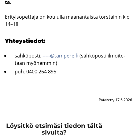
ta.
Eri­tyi­so­pet­ta­ja on kou­lul­la maa­nan­tais­ta tors­tai­hin klo
14–18.
Yh­teys­tie­dot:
säh­kö­pos­ti:
-----@tam­pe­re.fi
(säh­kö­pos­ti il­moi­te­
taan myö­hem­min)
puh. 0400 264 895
Päivitetty 17.6.2026
Löysitkö etsimäsi tiedon tältä
sivulta?