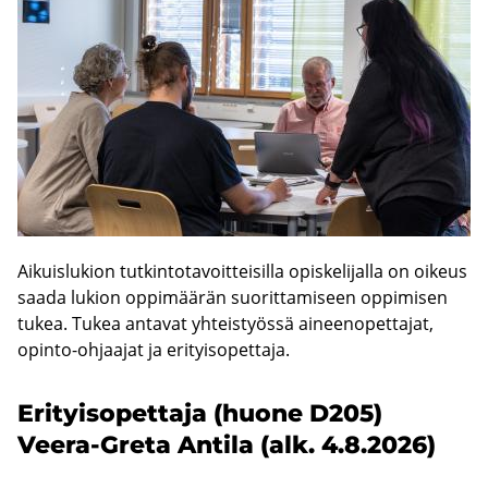
Ai­kuis­lu­kion tut­kin­to­ta­voit­tei­sil­la opis­ke­li­jal­la on oi­keus
saada lu­kion op­pi­mää­rän suo­rit­ta­mi­seen op­pi­mi­sen
tukea. Tukea an­ta­vat yh­teis­työs­sä ai­neen­opet­ta­jat,
opinto-​ohjaajat ja eri­tyi­so­pet­ta­ja.
Eri­tyi­so­pet­ta­ja (huone D205)
Veera-​Greta An­ti­la (alk. 4.8.2026)