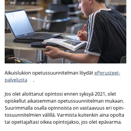
Ai­kuis­lu­kion ope­tus­suun­ni­tel­man löy­dät
ePerusteet-​
palvelusta
.
Jos olet aloit­ta­nut opin­to­si ennen syk­syä 2021, olet
opis­kel­lut ai­kai­sem­man ope­tus­suun­ni­tel­man mu­kaan.
Suu­rim­mal­la osal­la opin­nois­ta on vas­taa­vuus eri opin­
to­suun­ni­tel­mien vä­lil­lä. Var­mis­ta kui­ten­kin aina opol­ta
tai opet­ta­jal­ta­si oikea opin­to­jak­so, jos olet epä­var­ma.