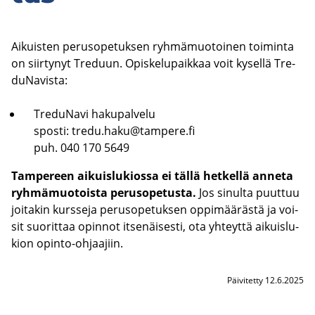
Ai­kuis­ten pe­rus­o­pe­tuk­sen ryh­mä­muo­toi­nen toi­min­ta
on siir­ty­nyt Tre­duun. Opis­ke­lu­paik­kaa voit ky­sel­lä Tre­
du­Na­vis­ta:
Tre­du­Na­vi ha­ku­pal­ve­lu
spos­ti:
tredu.haku@tam­pe­re.fi
puh. 040 170 5649
Tam­pe­reen ai­kuis­lu­kios­sa ei tällä het­kel­lä an­ne­ta
ryh­mä­muo­tois­ta pe­rus­o­pe­tus­ta.
Jos si­nul­ta puut­tuu
joi­ta­kin kurs­se­ja pe­rus­o­pe­tuk­sen op­pi­mää­räs­tä ja voi­
sit suo­rit­taa opin­not it­se­näi­ses­ti, ota yh­teyt­tä ai­kuis­lu­
kion opinto-​ohjaajiin.
Päivitetty 12.6.2025