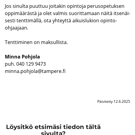
Jos si­nul­ta puut­tuu joi­ta­kin opin­to­ja pe­rus­o­pe­tuk­sen
op­pi­mää­räs­tä ja olet val­mis suo­rit­ta­maan näitä it­se­näi­
ses­ti tent­ti­mäl­lä, ota yh­teyt­tä ai­kuis­lu­kion opinto-​
ohjaajaan.
Tent­ti­mi­nen on mak­sul­lis­ta.
Minna Poh­jo­la
puh. 040 129 9473
minna.poh­jo­la@tam­pe­re.fi
Päivitetty 12.6.2025
Löysitkö etsimäsi tiedon tältä
sivulta?