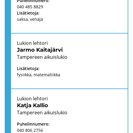
Pu­he­lin­nu­me­ro:
040 485 8829
Li­sä­tie­to­ja:
saksa, ve­nä­jä
Lu­kion leh­to­ri
Jarmo Kai­ta­jär­vi
Tam­pe­reen ai­kuis­lu­kio
Li­sä­tie­to­ja:
fy­siik­ka, ma­te­ma­tiik­ka
Lu­kion leh­to­ri
Katja Kal­lio
Tam­pe­reen ai­kuis­lu­kio
Pu­he­lin­nu­me­ro:
040 806 2756