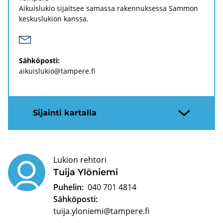
Ai­kuis­lu­kio si­jait­see sa­mas­sa ra­ken­nuk­ses­sa Sam­mon
kes­kus­lu­kion kans­sa.
Säh­kö­pos­ti:
ai­kuis­lu­kio@tam­pe­re.fi
Si­jain­ti kar­tal­la
Lukion rehtori
Tuija Ylö­nie­mi
Puhelin:
040 701 4814
Sähköposti:
tuija.yloniemi@tampere.fi