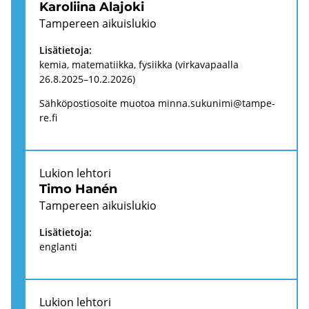
Ka­ro­lii­na Ala­jo­ki
Tam­pe­reen ai­kuis­lu­kio
Li­sä­tie­to­ja:
kemia, ma­te­ma­tiik­ka, fy­siik­ka (vir­ka­va­paal­la
26.8.2025–10.2.2026)
Säh­kö­pos­tio­soi­te muo­toa
minna.su­ku­ni­mi@tam­pe­
re.fi
Lu­kion leh­to­ri
Timo Hanén
Tam­pe­reen ai­kuis­lu­kio
Li­sä­tie­to­ja:
englan­ti
Lu­kion leh­to­ri