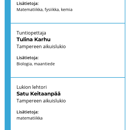
Li­sä­tie­to­ja:
Ma­te­ma­tiik­ka, fy­siik­ka, kemia
Tun­tio­pet­ta­ja
Tu­li­na Karhu
Tam­pe­reen ai­kuis­lu­kio
Li­sä­tie­to­ja:
Bio­lo­gia, maan­tie­de
Lu­kion leh­to­ri
Satu Kei­taan­pää
Tam­pe­reen ai­kuis­lu­kio
Li­sä­tie­to­ja:
ma­te­ma­tiik­ka