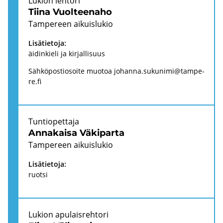
Lu­kion leh­to­ri
Tiina Vuol­tee­na­ho
Tam­pe­reen ai­kuis­lu­kio
Li­sä­tie­to­ja:
äi­din­kie­li ja kir­jal­li­suus
Säh­kö­pos­tio­soi­te muo­toa
jo­han­na.su­ku­ni­mi@tam­pe­
re.fi
Tun­tio­pet­ta­ja
An­na­kai­sa Vä­ki­par­ta
Tam­pe­reen ai­kuis­lu­kio
Li­sä­tie­to­ja:
ruot­si
Lu­kion apu­lais­reh­to­ri