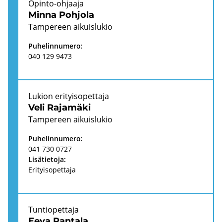
Opinto-​ohjaaja
Minna Poh­jo­la
Tam­pe­reen ai­kuis­lu­kio
Pu­he­lin­nu­me­ro:
040 129 9473
Lu­kion eri­tyi­so­pet­ta­ja
Veli Ra­ja­mä­ki
Tam­pe­reen ai­kuis­lu­kio
Pu­he­lin­nu­me­ro:
041 730 0727
Li­sä­tie­to­ja:
Eri­tyi­so­pet­ta­ja
Tun­tio­pet­ta­ja
Eeva Ran­ta­la