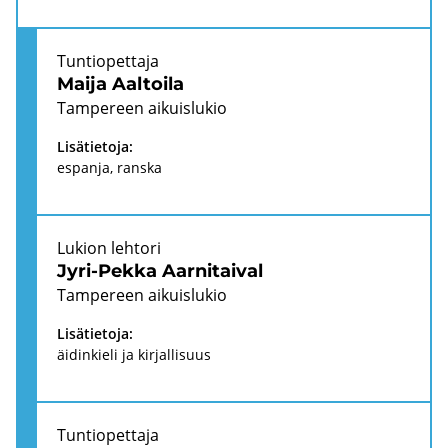
Tun­tio­pet­ta­ja
Maija Aal­toi­la
Tam­pe­reen ai­kuis­lu­kio
Li­sä­tie­to­ja:
es­pan­ja, rans­ka
Lu­kion leh­to­ri
Jyri-​Pekka Aar­ni­tai­val
Tam­pe­reen ai­kuis­lu­kio
Li­sä­tie­to­ja:
äi­din­kie­li ja kir­jal­li­suus
Tun­tio­pet­ta­ja