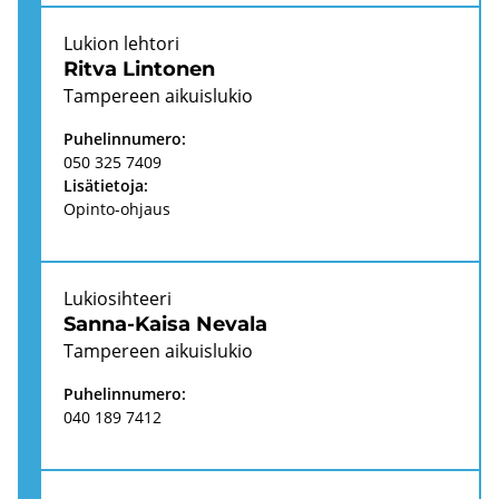
Lu­kion leh­to­ri
Ritva Lin­to­nen
Tam­pe­reen ai­kuis­lu­kio
Pu­he­lin­nu­me­ro:
050 325 7409
Li­sä­tie­to­ja:
Opinto-​ohjaus
Lu­kio­sih­tee­ri
Sanna-​Kaisa Ne­va­la
Tam­pe­reen ai­kuis­lu­kio
Pu­he­lin­nu­me­ro:
040 189 7412