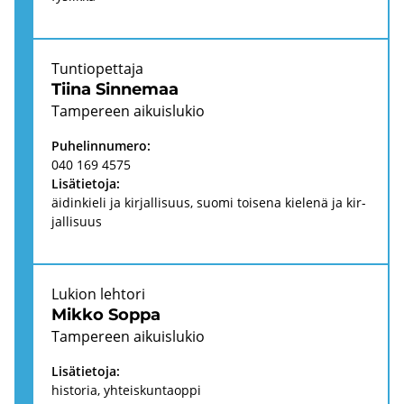
Tun­tio­pet­ta­ja
Tiina Sin­ne­maa
Tam­pe­reen ai­kuis­lu­kio
Pu­he­lin­nu­me­ro:
040 169 4575
Li­sä­tie­to­ja:
äi­din­kie­li ja kir­jal­li­suus, suomi toi­se­na kie­le­nä ja kir­
jal­li­suus
Lu­kion leh­to­ri
Mikko Soppa
Tam­pe­reen ai­kuis­lu­kio
Li­sä­tie­to­ja:
his­to­ria, yh­teis­kun­taop­pi