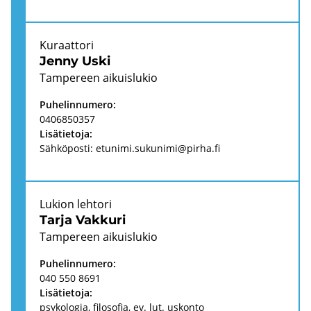
Ku­raat­to­ri
Jenny Uski
Tam­pe­reen ai­kuis­lu­kio
Pu­he­lin­nu­me­ro:
0406850357
Li­sä­tie­to­ja:
Säh­kö­pos­ti:
etu­ni­mi.su­ku­ni­mi@pirha.fi
Lu­kion leh­to­ri
Tarja Vak­ku­ri
Tam­pe­reen ai­kuis­lu­kio
Pu­he­lin­nu­me­ro:
040 550 8691
Li­sä­tie­to­ja:
psy­ko­lo­gia, fi­lo­so­fia, ev. lut. us­kon­to