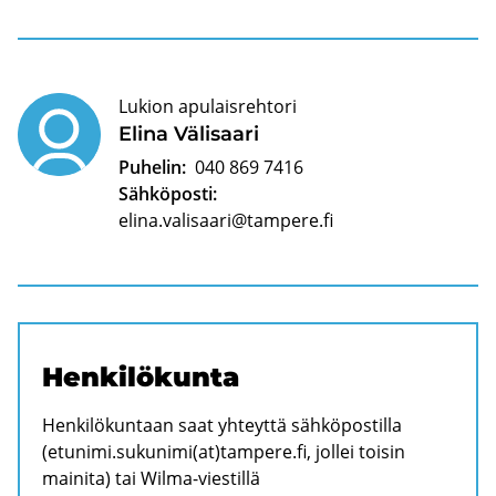
Lukion apulaisrehtori
Elina Vä­li­saa­ri
Puhelin:
040 869 7416
Sähköposti:
elina.valisaari@tampere.fi
Hen­ki­lö­kun­ta
Henkilökuntaan saat yhteyttä sähköpostilla
(etunimi.sukunimi(at)tampere.fi, jollei toisin
mainita) tai Wilma-viestillä