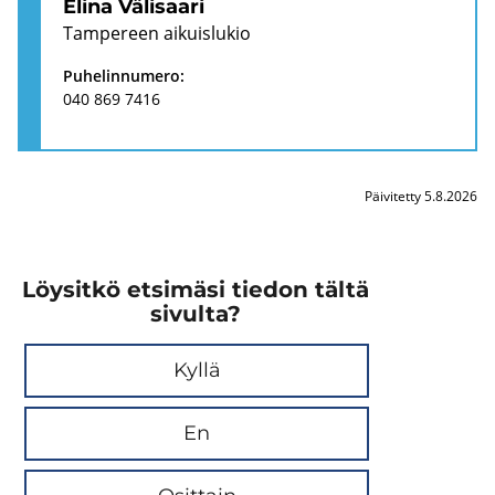
Elina Vä­li­saa­ri
Tam­pe­reen ai­kuis­lu­kio
Pu­he­lin­nu­me­ro:
040 869 7416
Päivitetty 5.8.2026
Löysitkö etsimäsi tiedon tältä
sivulta?
Kyllä
En