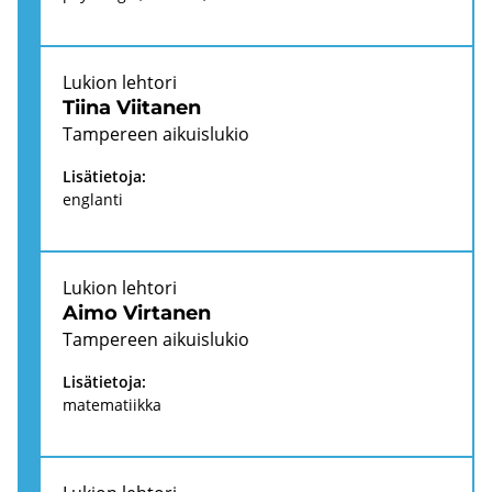
Lu­kion leh­to­ri
Tiina Vii­ta­nen
Tam­pe­reen ai­kuis­lu­kio
Li­sä­tie­to­ja:
englan­ti
Lu­kion leh­to­ri
Aimo Vir­ta­nen
Tam­pe­reen ai­kuis­lu­kio
Li­sä­tie­to­ja:
ma­te­ma­tiik­ka