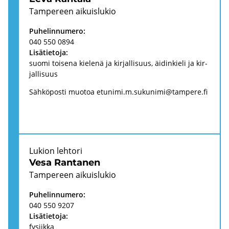
Tam­pe­reen ai­kuis­lu­kio
Pu­he­lin­nu­me­ro:
040 550 0894
Li­sä­tie­to­ja:
suomi toi­se­na kie­le­nä ja kir­jal­li­suus, äi­din­kie­li ja kir­
jal­li­suus
Säh­kö­pos­ti muo­toa
etu­ni­mi.m.su­ku­ni­mi@tam­pe­re.fi
Lu­kion leh­to­ri
Vesa Ran­ta­nen
Tam­pe­reen ai­kuis­lu­kio
Pu­he­lin­nu­me­ro:
040 550 9207
Li­sä­tie­to­ja:
fy­siik­ka