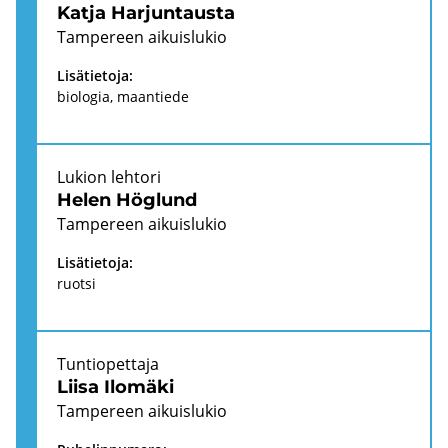
Katja Har­jun­taus­ta
Tam­pe­reen ai­kuis­lu­kio
Li­sä­tie­to­ja:
bio­lo­gia, maan­tie­de
Lu­kion leh­to­ri
Helen Höglund
Tam­pe­reen ai­kuis­lu­kio
Li­sä­tie­to­ja:
ruot­si
Tun­tio­pet­ta­ja
Liisa Ilo­mä­ki
Tam­pe­reen ai­kuis­lu­kio