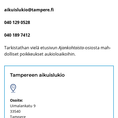
ai­kuis­lu­kio@tam­pe­re.fi
040 129 0528
040 189 7412
Tar­kis­tat­han vielä etusi­vun
Ajan­koh­tais­ta
-​osiosta mah­
dol­li­set poik­keuk­set au­kio­loai­koi­hin.
Tam­pe­reen ai­kuis­lu­kio
Osoi­te:
Ui­ma­lan­ka­tu 9
33540
Tam­pe­re