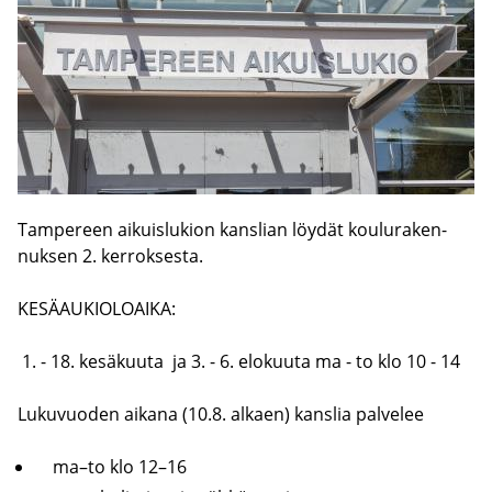
Tam­pe­reen ai­kuis­lu­kion kans­lian löy­dät kou­lu­ra­ken­
nuk­sen 2. ker­rok­ses­ta.
KE­SÄ­AU­KIO­LOAI­KA:
1. - 18. ke­sä­kuu­ta ja 3. - 6. elo­kuu­ta ma - to klo 10 - 14
Lu­ku­vuo­den ai­ka­na (10.8. al­kaen) kans­lia pal­ve­lee
ma–to klo 12–16