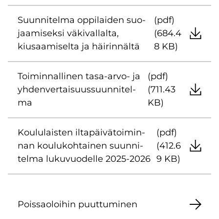
Suun­ni­tel­ma op­pi­lai­den suo­
(pdf)
jaa­mi­sek­si vä­ki­val­lal­ta,
(684.4
kiusaa­mi­sel­ta ja häi­rin­näl­tä
8 KB)
Toi­min­nal­li­nen tasa-​arvo- ja
(pdf)
yh­den­ver­tai­suus­suun­ni­tel­
(711.43
ma
KB)
Kou­lu­lais­ten il­ta­päi­vä­toi­min­
(pdf)
nan kou­lu­koh­tai­nen suun­ni­
(412.6
tel­ma lu­ku­vuo­del­le 2025-2026
9 KB)
Pois­sao­loi­hin puut­tu­mi­nen