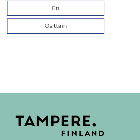
En
Osittain