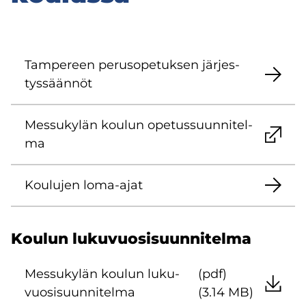
Tam­pe­reen pe­rus­o­pe­tuk­sen jär­jes­
tys­sään­nöt
Mes­su­ky­län kou­lun ope­tus­suun­ni­tel­
ma
Kou­lu­jen loma-​ajat
Kou­lun lu­ku­vuo­si­suun­ni­tel­ma
Mes­su­ky­län kou­lun lu­ku­
(pdf)
vuo­si­suun­ni­tel­ma
(3.14 MB)