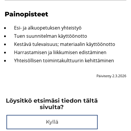
Pain­opis­teet
Esi- ja al­kuo­pe­tuk­sen yh­teis­työ
Tuen suun­ni­tel­man käyt­töön­ot­to
Kes­tä­vä tu­le­vai­suus; ma­te­ri­aa­lin käyt­töön­ot­to
Har­ras­ta­mi­sen ja liik­ku­mi­sen edis­tä­mi­nen
Yh­tei­söl­li­sen toi­min­ta­kult­tuu­rin ke­hit­tä­mi­nen
Päivitetty 2.3.2026
Löysitkö etsimäsi tiedon tältä
sivulta?
Kyllä