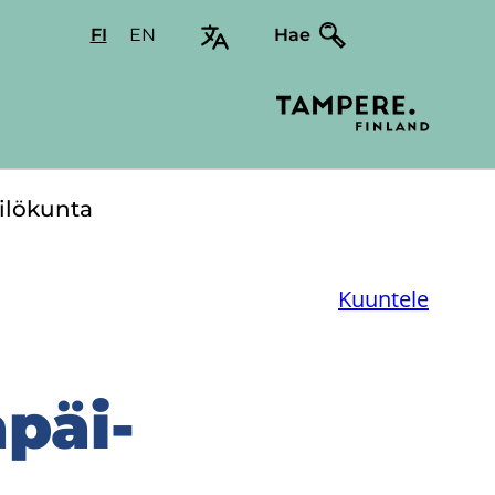
FI
Valitse
EN
Select
Hae
sivuston
site
kieli:
language:
suomi
English
­lö­kun­ta
Kuuntele
­päi­