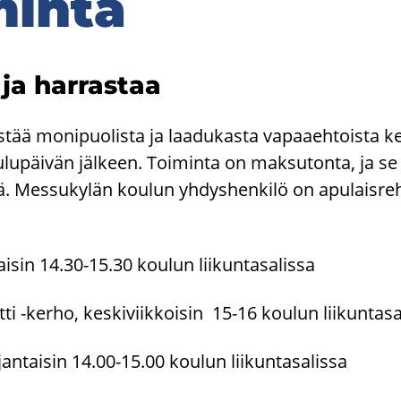
min­ta
ja har­ras­taa
­tää mo­ni­puo­lis­ta ja laa­du­kas­ta va­paa­eh­tois­ta ke
u­lu­päi­vän jäl­keen. Toi­min­ta on mak­su­ton­ta, ja se j
sä. Mes­su­ky­län kou­lun yh­dys­hen­ki­lö on apu­lais­re
­sin 14.30-15.30 kou­lun lii­kun­ta­sa­lis­sa
i -​kerho, kes­ki­viik­koi­sin 15-16 kou­lun lii­kun­ta­sa­
an­tai­sin 14.00-15.00 kou­lun lii­kun­ta­sa­lis­sa