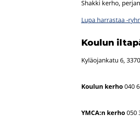
Shak­ki kerho, per­jan­
Lupa har­ras­taa -​ryhm
Kou­lun il­ta­p
Ky­lä­ojan­ka­tu 6, 33
Kou­lun kerho
040 6
YMCA:n kerho
050 3