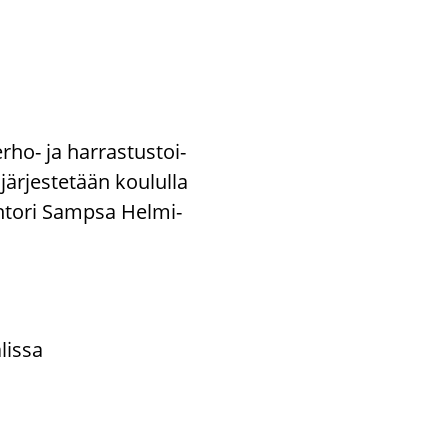
rho-​ ja har­ras­tus­toi­
är­jes­te­tään kou­lul­la
h­to­ri Samp­sa Hel­mi­
lis­sa