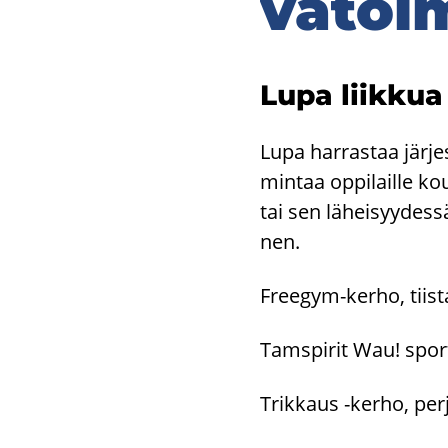
vä­toi­
Lupa liik­kua 
Lupa har­ras­taa jär­jes
min­taa op­pi­lail­le ko
tai sen lä­hei­syy­des­
nen.
Freegym-​kerho, tiis­tai
Tams­pi­rit Wau! sport­t
Trik­kaus -​kerho, per­j