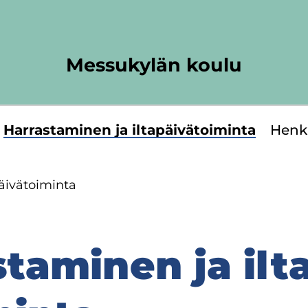
Messukylän koulu
Har­ras­ta­mi­nen ja il­ta­päi­vä­toi­min­ta
Hen­ki
äi­vä­toi­min­ta
­ta­mi­nen ja il­ta