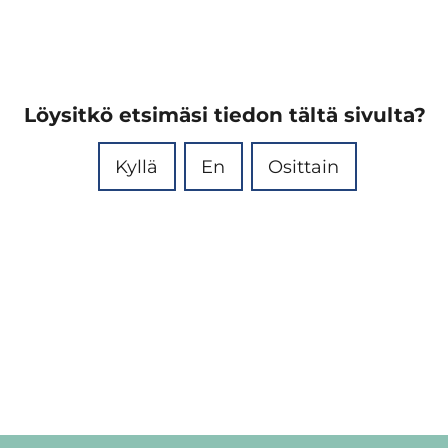
Löysitkö etsimäsi tiedon tältä sivulta?
Kyllä
En
Osittain