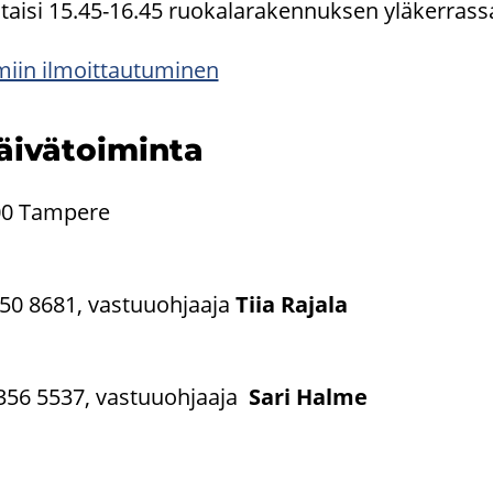
tai­si 15.45-16.45 ruo­ka­la­ra­ken­nuk­sen ylä­ker­ras­s
iin il­moit­tau­tu­mi­nen
äi­vä­toi­min­ta
700 Tam­pe­re
50 8681, vas­tuu­oh­jaa­ja
Tiia Ra­ja­la
56 5537, vas­tuu­oh­jaa­ja
Sari Halme