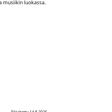
a musii­kin luo­kas­sa.