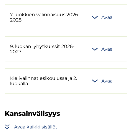
7. luok­kien va­lin­nai­suus 2026-
Avaa
2028
9. luo­kan ly­hyt­kurs­sit 2026-
Avaa
2027
Kie­li­va­lin­nat esi­kou­lus­sa ja 2.
Avaa
luo­kal­la
Kan­sain­vä­li­syys
Avaa kaik­ki si­säl­löt