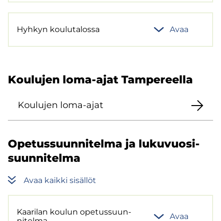
Hyh­kyn kou­lu­ta­los­sa
Avaa
Kou­lu­jen loma-​ajat Tam­pe­reel­la
Kou­lu­jen loma-​ajat
Ope­tus­suun­ni­tel­ma ja lu­ku­vuo­si­
suun­ni­tel­ma
Avaa kaik­ki si­säl­löt
Kaa­ri­lan kou­lun ope­tus­suun­
Avaa
ni­tel­ma