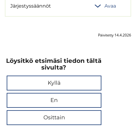
Jär­jes­tys­sään­nöt
Avaa
Päivitetty 14.4.2026
Löysitkö etsimäsi tiedon tältä
sivulta?
Kyllä
En
Osittain