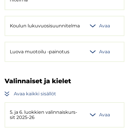
Kou­lun lu­ku­vuo­si­suun­ni­tel­ma
Avaa
Luova muo­toi­lu -​painotus
Avaa
Va­lin­nai­set ja kie­let
Avaa kaik­ki si­säl­löt
5. ja 6. luok­kien va­lin­nais­kurs­
Avaa
sit 2025-26