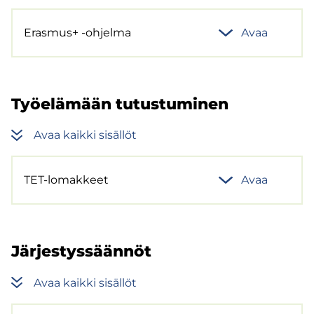
Eras­mus+ -​ohjelma
Avaa
Työ­elä­mään tu­tus­tu­mi­nen
Avaa kaik­ki si­säl­löt
TET-​lomakkeet
Avaa
Jär­jes­tys­sään­nöt
Avaa kaik­ki si­säl­löt