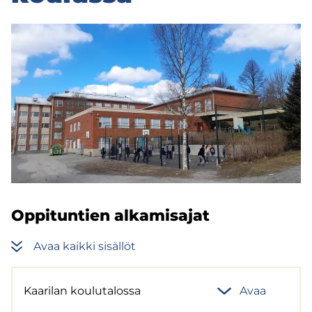
Op­pi­tun­tien al­ka­mi­sa­jat
Avaa kaik­ki si­säl­löt
Kaa­ri­lan kou­lu­ta­los­sa
Avaa