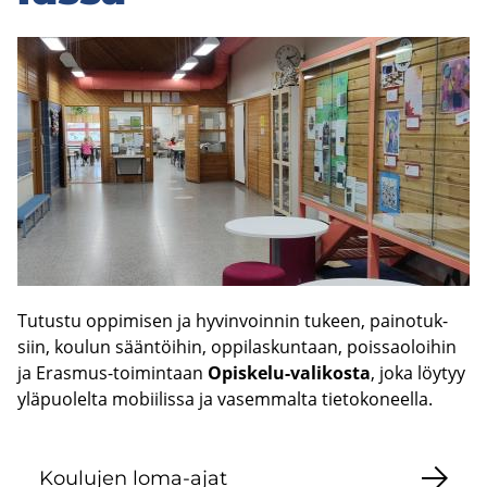
Tu­tus­tu op­pi­mi­sen ja hy­vin­voin­nin tu­keen, pai­no­tuk­
siin, kou­lun sään­töi­hin, op­pi­las­kun­taan, pois­sao­loi­hin
ja Erasmus-​toimintaan
Opiskelu-​valikosta
, joka löy­tyy
ylä­puo­lel­ta mo­bii­lis­sa ja va­sem­mal­ta tie­to­ko­neel­la.
Kou­lu­jen loma-​ajat