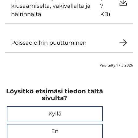
kiusaa­mi­sel­ta, va­ki­val­lal­ta ja
7
häi­rin­näl­tä
KB)
Pois­sao­loi­hin puut­tu­mi­nen
Päivitetty 17.3.2026
Löysitkö etsimäsi tiedon tältä
sivulta?
Kyllä
En