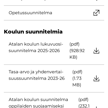
Ope­tus­suun­ni­tel­ma
Kou­lun suun­ni­tel­mia
Ata­lan kou­lun lu­ku­vuo­si­
(pdf)
suun­ni­tel­ma 2025-2026
(928.92
KB)
Tasa-​arvo ja yh­den­ver­tai­
(pdf)
suus­suun­ni­tel­ma 2023-26
(1.73
MB)
Ata­lan kou­lun suun­ni­tel­ma
(pdf)
op­pi­lai­den suo­jaa­mi­sek­si
(232.1