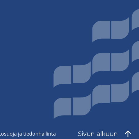
Sivun al­kuun
to­suo­ja ja tie­don­hal­lin­ta