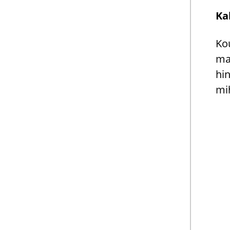
Ka­
Kou
maa
hin
mih