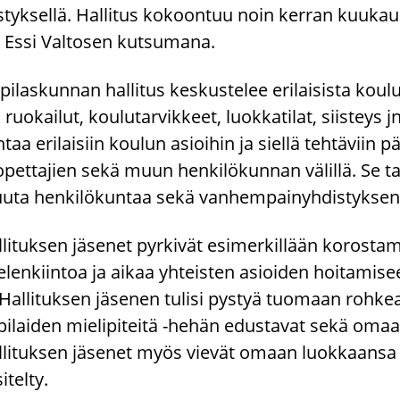
­tyk­sel­lä. Hal­li­tus ko­koon­tuu noin ker­ran kuu­kau
 Essi Val­to­sen kut­su­ma­na.
pi­las­kun­nan hal­li­tus kes­kus­te­lee eri­lai­sis­ta kou­l
, ruo­kai­lut, kou­lu­tar­vik­keet, luok­ka­ti­lat, siis­tey
­taa eri­lai­siin kou­lun asioi­hin ja siel­lä teh­tä­viin pää
opet­ta­jien sekä muun hen­ki­lö­kun­nan vä­lil­lä. Se tap
ta hen­ki­lö­kun­taa sekä van­hem­pai­nyh­dis­tyk­sen 
­li­tuk­sen jä­se­net pyr­ki­vät esi­mer­kil­lään ko­ros
­len­kiin­toa ja aikaa yh­teis­ten asioi­den hoi­ta­mi­s
 Hal­li­tuk­sen jä­se­nen tu­li­si pys­tyä tuo­maan roh­kea
pi­lai­den mie­li­pi­tei­tä -​hehän edus­ta­vat sekä oma
­li­tuk­sen jä­se­net myös vie­vät omaan luok­kaan­sa ti
i­tel­ty.