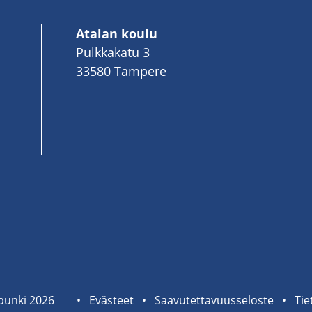
Atalan koulu
Pulkkakatu 3
33580 Tampere
pun­ki 2026
Sivuston
Eväs­teet
Saa­vu­tet­ta­vuus­se­los­te
Tie­