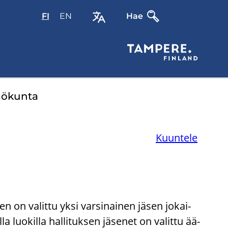
FI
Valitse
EN
Select
Hae
sivuston
site
kieli:
language:
suomi
English
lö­kun­ta
Kuuntele
een on va­lit­tu yksi var­si­nai­nen jäsen jo­kai­
luo­kil­la hal­li­tuk­sen jä­se­net on va­lit­tu ää­