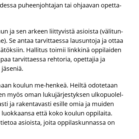
­des­sa pu­heen­joh­ta­jan tai oh­jaa­van opet­ta­
uun ja sen ar­keen liit­ty­vis­tä asiois­ta (vä­li­tun­
s jne). Se antaa tar­vit­taes­sa lausun­to­ja ja ottaa
­tök­siin. Hal­li­tus toi­mii link­ki­nä op­pi­lai­den
aa tar­vit­taes­sa reh­to­ria, opet­ta­jia ja
jä­se­niä.
­ta­maan kou­lun me-​henkeä. Heil­tä odo­te­taan
een myös oman lu­ku­jär­jes­tyk­sen ul­ko­puo­lel­
s­ti ja ra­ken­ta­vas­ti esil­le omia ja mui­den
a luok­kaan­sa että koko kou­lun op­pi­lai­ta.
e­toa asiois­ta, joita op­pi­las­kun­nas­sa on