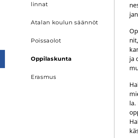
lin­nat
nes
jan
Ata­lan kou­lun sään­nöt
Op­
nit
Pois­sao­lot
kan
ja 
Op­pi­las­kun­ta
muu
Eras­mus
Hal
mie
la.
op­
Hal
kä­s