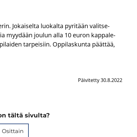
in. Jo­kai­sel­ta luo­kal­ta py­ri­tään va­lit­se­
­ria myy­dään jou­lun alla 10 euron kap­pa­le­
­lai­den tar­pei­siin. Op­pi­las­kun­ta päät­tää,
Päivitetty 30.8.2022
n tältä sivulta?
Osittain