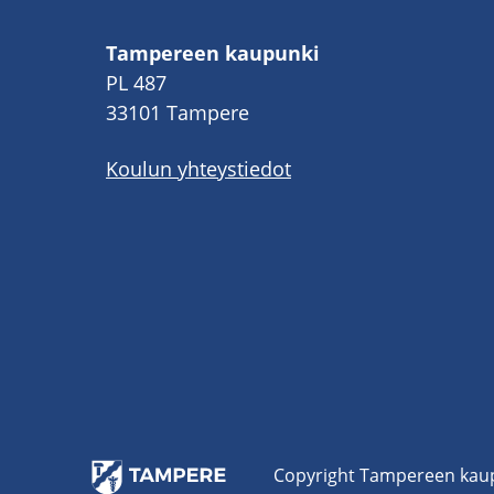
Tampereen kaupunki
PL 487
33101 Tampere
Koulun yhteystiedot
Co­py­right Tam­pe­reen kau­