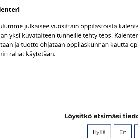
len­te­ri
­lum­me jul­kai­see vuo­sit­tain op­pi­las­töis­tä ka­len­te­r
n yksi ku­va­tai­teen tun­neil­le tehty teos. Ka­len­te
­taan ja tuot­to oh­ja­taan op­pi­las­kun­nan kaut­ta op­pi
in rahat käy­te­tään.
Löysitkö etsimäsi tiedo
Kyllä
En