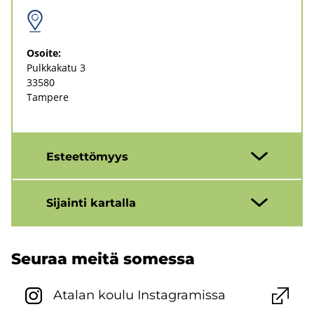
Osoi­te:
Pulk­ka­ka­tu 3
33580
Tam­pe­re
Es­teet­tö­myys
Si­jain­ti kar­tal­la
Seu­raa meitä so­mes­sa
Ata­lan koulu Ins­ta­gra­mis­sa