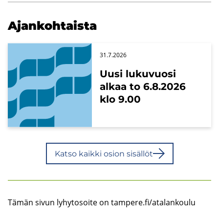
Ajan­koh­tais­ta
31.7.2026
Uusi lu­ku­vuo­si
alkaa to 6.8.2026
klo 9.00
Katso kaik­ki osion si­säl­löt
Tämän sivun ly­hy­to­soi­te on tam­pe­re.fi/ata­lan­kou­lu