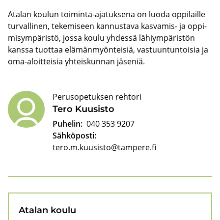
Ata­lan kou­lun toiminta-​ajatuksena on luoda op­pi­lail­le
tur­val­li­nen, te­ke­mi­seen kan­nus­ta­va kasvamis-​ ja op­pi­
mi­sym­pä­ris­tö, jossa koulu yh­des­sä lä­hiym­pä­ris­tön
kans­sa tuot­taa elä­män­myön­tei­siä, vas­tuun­tun­toi­sia ja
oma-​aloitteisia yh­teis­kun­nan jä­se­niä.
Perusopetuksen rehtori
Tero Kuusis­to
Puhelin:
040 353 9207
Sähköposti:
tero.m.kuusisto@tampere.fi
Ata­lan koulu