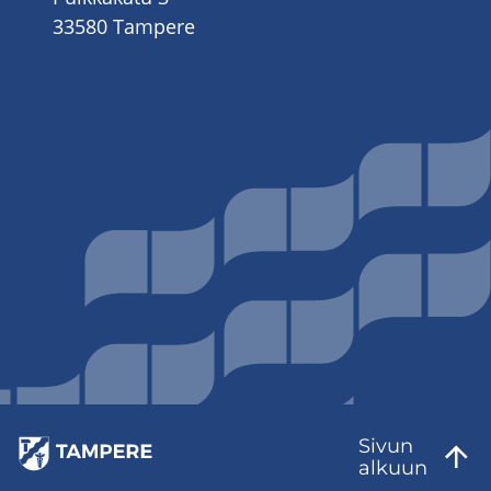
33580 Tampere
Sivun
al­kuun