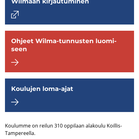
Wilmaan kir­jau­tu­mi­nen
Oh­jeet Wilma-​tunnusten luo­mi­
seen
Kou­lu­jen loma-​ajat
Kou­lum­me on rei­lun 310 op­pi­laan ala­kou­lu Koillis-​
Tampereella.