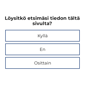
Löysitkö etsimäsi tiedon tältä
sivulta?
Kyllä
En
Osittain