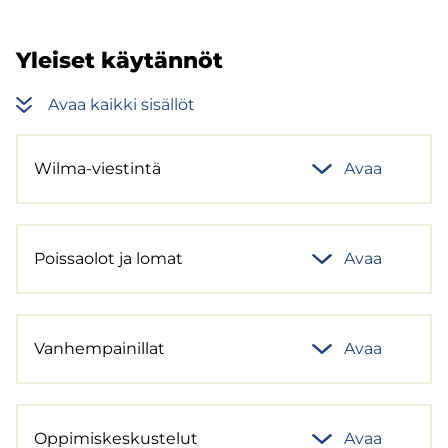
Ylei­set käy­tän­nöt
Avaa kaik­ki si­säl­löt
Wilma-​viestintä
Avaa
Pois­sao­lot ja lomat
Avaa
Van­hem­pai­nil­lat
Avaa
Op­pi­mis­kes­kus­te­lut
Avaa