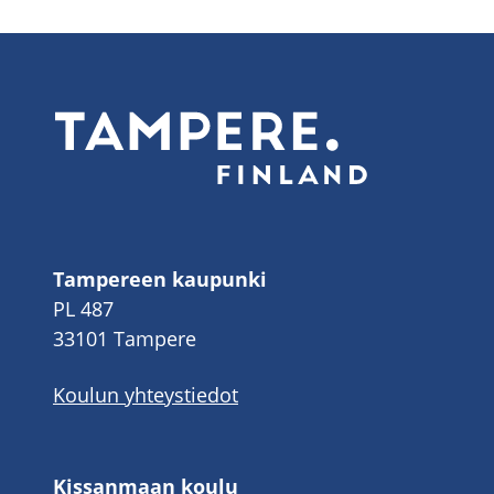
Tampereen kaupunki
PL 487
33101 Tampere
Koulun yhteystiedot
Kissanmaan koulu