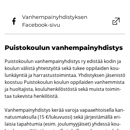
Van­hem­pai­nyh­dis­tyk­sen
Facebook-​sivu
Puis­to­kou­lun van­hem­pai­nyh­dis­tys
Puis­to­kou­lun van­hem­pai­nyh­dis­tys ry edis­tää kodin ja
kou­lun vä­lis­tä yh­teis­työ­tä sekä tukee op­pi­lai­den kou­
lun­käyn­tiä ja har­ras­tus­toi­min­taa. Yh­dis­tyk­sen jä­se­nis­tö
koos­tuu Puis­to­kou­lun kou­lun op­pi­lai­den van­hem­mis­ta
ja huol­ta­jis­ta, kou­lu­hen­ki­lös­tös­tä sekä muis­ta toi­min­
taa tu­ke­vis­ta hen­ki­löis­tä.
Van­hem­pai­nyh­dis­tys kerää va­ro­ja va­paa­eh­toi­sel­la kan­
na­tus­mak­sul­la (15 €/lu­ku­vuo­si) sekä jär­jes­tä­mäl­lä eri­
lai­sia ta­pah­tu­mia (esim. jou­lu­myy­jäi­set) yh­des­sä kou­