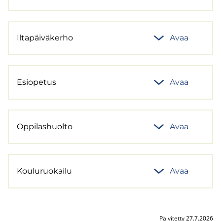
Il­ta­päi­vä­ker­ho
Avaa
Esio­pe­tus
Avaa
Op­pi­las­huol­to
Avaa
Kou­lu­ruo­kai­lu
Avaa
Päivitetty 27.7.2026