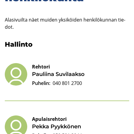
Ala­si­vuil­ta näet mui­den yk­si­köi­den hen­ki­lö­kun­nan tie­
dot.
Hal­lin­to
Rehtori
Pau­lii­na Su­vi­laak­so
Puhelin:
040 801 2700
Apulaisrehtori
Pekka Pyyk­kö­nen