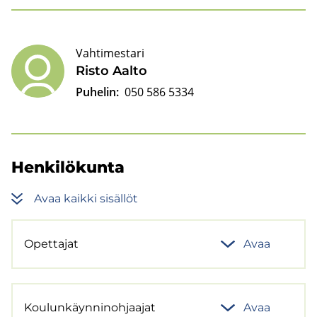
Vahtimestari
Risto Aalto
Puhelin:
050 586 5334
Hen­ki­lö­kun­ta
Avaa kaik­ki si­säl­löt
Opet­ta­jat
Avaa
Kou­lun­käyn­ni­noh­jaa­jat
Avaa