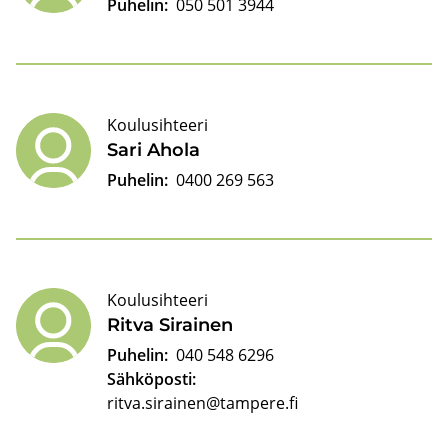
Puhelin:
050 501 3944
Koulusihteeri
Sari Ahola
Puhelin:
0400 269 563
Koulusihteeri
Ritva Si­rai­nen
Puhelin:
040 548 6296
Sähköposti:
ritva.sirainen@tampere.fi