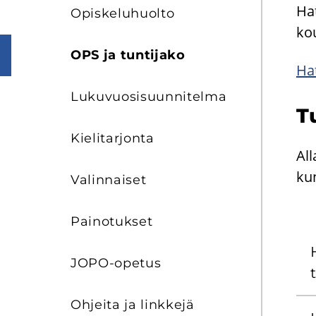
Ha­
Opis­ke­lu­huol­to
kou
OPS ja tun­ti­ja­ko
Ha­
Lu­ku­vuo­si­suun­ni­tel­ma
Tu
Kie­li­tar­jon­ta
All
kun
Va­lin­nai­set
Pai­no­tuk­set
JOPO-​opetus
t
Oh­jei­ta ja link­ke­jä