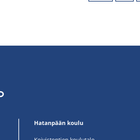
Hatanpään koulu
Koivistontien koulutalo