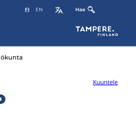
FI
Valitse
EN
Select
Hae
sivuston
site
kieli:
language:
suomi
English
lö­kun­ta
Kuuntele
o