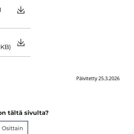
1
5 KB)
Päivitetty 25.3.2026
n tältä sivulta?
Osittain