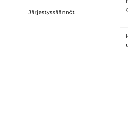
Jär­jes­tys­sään­nöt
u