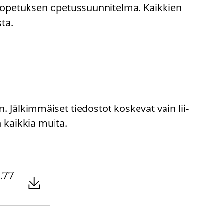
­pe­tuk­sen ope­tus­suun­ni­tel­ma. Kaik­kien
sta.
n. Jäl­kim­mäi­set tie­dos­tot kos­ke­vat vain lii­
en kaik­kia muita.
1.77