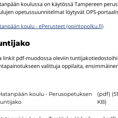
tan­pään kou­lus­sa on käy­tös­sä Tam­pe­reen pe­rus­o
­lu­jen ope­tus­suun­ni­tel­mat löy­ty­vät OPS-​portaali
tan­pään koulu - ePe­rus­teet (opin­to­pol­ku.fi)
n­ti­ja­ko
a lin­kit pdf-​muodossa ole­viin tun­ti­ja­ko­tie­dos­toi­hi
­ta­pai­no­tuk­seen va­lit­tu­ja op­pi­lai­ta, en­sim­mäi­n
Ha­tan­pään koulu - Pe­rus­o­pe­tuk­sen
(pdf) (5
un­ti­ja­ko
KB)