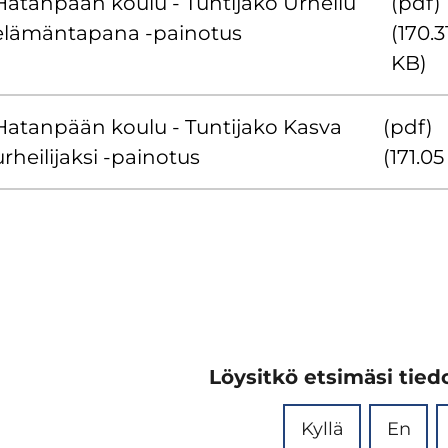
Ha­tan­pään koulu - Tun­ti­ja­ko Ur­hei­lu
(pdf)
elä­män­ta­pa­na -​painotus
(170.3
KB)
Ha­tan­pään koulu - Tun­ti­ja­ko Kasva
(pdf)
r­hei­li­jak­si -​painotus
(171.0
Löysitkö etsimäsi tiedo
Kyllä
En