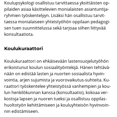
Kou­lup­sy­ko­lo­gi osal­lis­tuu tar­vit­taes­sa yk­sit­täis­ten op­
pi­lai­den asiaa kä­sit­te­le­vien mo­nia­lais­ten asian­tun­ti­ja­
ryh­mien työs­ken­te­lyyn. Li­säk­si hän osal­lis­tuu tar­vit­
taes­sa mo­nia­lai­seen yh­teis­työ­hön op­pi­laan pe­da­go­gi­
sen tuen suun­nit­te­lus­sa sekä tar­jo­aa sii­hen liit­ty­vää
kon­sul­taa­tio­ta.
Kou­lu­ku­raat­to­ri
Kou­lu­ku­raat­to­ri on eh­käi­se­vään las­ten­suo­je­lu­työ­hön
eri­kois­tu­nut kou­lun so­si­aa­li­työn­te­ki­jä. Hänen teh­tä­vä­
nään on edis­tää las­ten ja nuor­ten so­si­aa­lis­ta hy­vin­
voin­tia, arjen su­ju­mis­ta ja vuorovaikutus-​suhteita. Ku­
raat­to­ri työs­ken­te­lee yh­teis­työs­sä van­hem­pien ja kou­
lun hen­ki­lö­kun­nan kans­sa (kon­sul­taa­tio), ko­ko­aa ver­
kos­to­ja lap­sen ja nuo­ren tuek­si ja osal­lis­tuu op­pi­las­
huol­to­työn ke­hit­tä­mi­seen ja kou­lu­yh­tei­sön hy­vin­voin­
nin edis­tä­mi­seen.