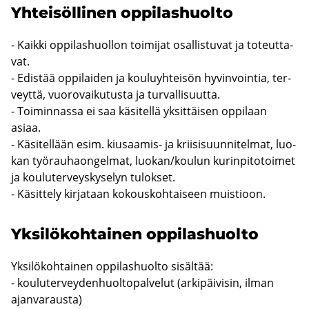
Yh­tei­söl­li­nen op­pi­las­huol­to
- Kaik­ki op­pi­las­huol­lon toi­mi­jat osal­lis­tu­vat ja to­teut­ta­
vat.
- Edis­tää op­pi­lai­den ja kou­lu­yh­tei­sön hy­vin­voin­tia, ter­
veyt­tä, vuo­ro­vai­ku­tus­ta ja tur­val­li­suut­ta.
- Toi­min­nas­sa ei saa kä­si­tel­lä yk­sit­täi­sen op­pi­laan
asiaa.
- Kä­si­tel­lään esim. kiusaamis-​ ja krii­si­suun­ni­tel­mat, luo­
kan työ­rau­haon­gel­mat, luo­kan/kou­lun ku­rin­pi­to­toi­met
ja kou­lu­ter­veys­ky­se­lyn tu­lok­set.
- Kä­sit­te­ly kir­ja­taan ko­kous­koh­tai­seen muis­tioon.
Yk­si­lö­koh­tai­nen op­pi­las­huol­to
Yk­si­lö­koh­tai­nen op­pi­las­huol­to si­säl­tää:
- kou­lu­ter­vey­den­huol­to­pal­ve­lut (ar­ki­päi­vi­sin, ilman
ajan­va­raus­ta)