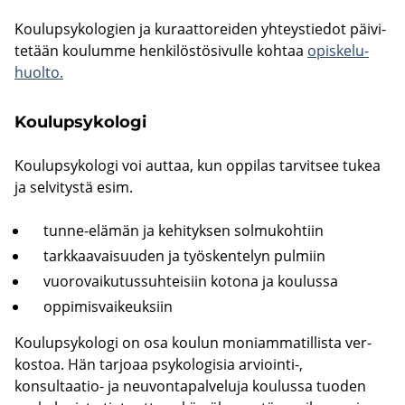
Kou­lup­sy­ko­lo­gien ja ku­raat­to­rei­den yh­teys­tie­dot päi­vi­
te­tään kou­lum­me hen­ki­lös­tö­si­vul­le koh­taa
opis­ke­lu­
huol­to.
Kou­lup­sy­ko­lo­gi
Kou­lup­sy­ko­lo­gi voi aut­taa, kun op­pi­las tar­vit­see tukea
ja sel­vi­tys­tä esim.
tunne-​elämän ja ke­hi­tyk­sen sol­mu­koh­tiin
tark­kaa­vai­suu­den ja työs­ken­te­lyn pul­miin
vuo­ro­vai­ku­tus­suh­tei­siin ko­to­na ja kou­lus­sa
op­pi­mis­vai­keuk­siin
Kou­lup­sy­ko­lo­gi on osa kou­lun mo­niam­ma­til­lis­ta ver­
kos­toa. Hän tar­jo­aa psy­ko­lo­gi­sia arviointi-​,
konsultaatio-​ ja neu­von­ta­pal­ve­lu­ja kou­lus­sa tuo­den