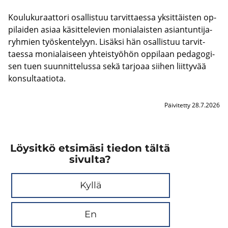
Kou­lu­ku­raat­to­ri osal­lis­tuu tar­vit­taes­sa yk­sit­täis­ten op­
pi­lai­den asiaa kä­sit­te­le­vien mo­nia­lais­ten asian­tun­ti­ja­
ryh­mien työs­ken­te­lyyn. Li­säk­si hän osal­lis­tuu tar­vit­
taes­sa mo­nia­lai­seen yh­teis­työ­hön op­pi­laan pe­da­go­gi­
sen tuen suun­nit­te­lus­sa sekä tar­jo­aa sii­hen liit­ty­vää
kon­sul­taa­tio­ta.
Päivitetty 28.7.2026
Löysitkö etsimäsi tiedon tältä
sivulta?
Kyllä
En