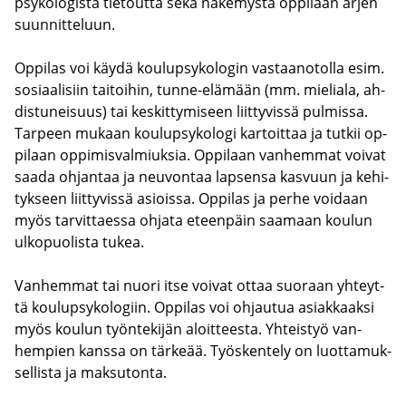
psy­ko­lo­gis­ta tie­tout­ta sekä nä­ke­mys­tä op­pi­laan arjen
suun­nit­te­luun.
Op­pi­las voi käydä kou­lup­sy­ko­lo­gin vas­taa­no­tol­la esim.
so­si­aa­li­siin tai­toi­hin, tunne-​elämään (mm. mie­lia­la, ah­
dis­tu­nei­suus) tai kes­kit­ty­mi­seen liit­ty­vis­sä pul­mis­sa.
Tar­peen mu­kaan kou­lup­sy­ko­lo­gi kar­toit­taa ja tut­kii op­
pi­laan op­pi­mis­val­miuk­sia. Op­pi­laan van­hem­mat voi­vat
saada oh­jan­taa ja neu­von­taa lap­sen­sa kas­vuun ja ke­hi­
tyk­seen liit­ty­vis­sä asiois­sa. Op­pi­las ja perhe voi­daan
myös tar­vit­taes­sa oh­ja­ta eteen­päin saa­maan kou­lun
ul­ko­puo­lis­ta tukea.
Van­hem­mat tai nuori itse voi­vat ottaa suo­raan yh­teyt­
tä kou­lup­sy­ko­lo­giin. Op­pi­las voi oh­jau­tua asiak­kaak­si
myös kou­lun työn­te­ki­jän aloit­tees­ta. Yh­teis­työ van­
hem­pien kans­sa on tär­ke­ää. Työs­ken­te­ly on luot­ta­muk­
sel­lis­ta ja mak­su­ton­ta.