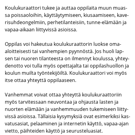
Kou­lu­ku­raat­to­ri tukee ja aut­taa op­pi­lai­ta muun muas­
sa pois­sao­loi­hin, käyt­täy­ty­mi­seen, kiusaa­mi­seen, ka­ve­
ri­suh­deon­gel­miin, per­he­ti­lan­tei­siin, tunne-​elämään ja
vapaa-​aikaan liit­ty­vis­sä asiois­sa.
Op­pi­las voi ha­keu­tua kou­lu­ku­raat­to­rin luok­se oma-​
aloitteisesti tai van­hem­pien pyyn­nös­tä. Jos huoli lap­
sen tai nuo­ren ti­lan­tees­ta on il­men­nyt kou­lus­sa, yh­tey­
den­ot­to voi tulla myös opet­ta­jal­ta tai op­pi­las­huol­lon ja
kou­lun muil­ta työn­te­ki­jöil­tä. Kou­lu­ku­raat­to­ri voi myös
itse ottaa yh­teyt­tä op­pi­laa­seen.
Van­hem­mat voi­vat ottaa yh­teyt­tä kou­lu­ku­raat­to­riin
myös tar­vi­tes­saan neu­von­taa ja oh­jaus­ta las­ten ja
nuor­ten elä­mään ja van­hem­muu­den tu­ke­mi­seen liit­ty­
vis­sä asiois­sa. Täl­lai­sia ky­sy­myk­siä ovat esi­mer­kik­si kas­
va­tus­asiat, pe­laa­mi­nen ja in­ter­ne­tin käyt­tö, vapaa-​ajan
viet­to, päih­tei­den käyt­tö ja seu­rus­te­lu­asiat.