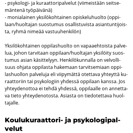
- psykologi-​ ja ku­raat­to­ri­pal­ve­lut (vii­meis­tään seit­se­
män­te­nä työ­päi­vä­nä)
- mo­nia­lai­nen yk­si­lö­koh­tai­nen opis­ke­lu­huol­to (op­pi­
laan/huol­ta­jan suos­tu­mus osal­lis­tu­vis­ta asian­tun­ti­jois­
ta, ryhmä ni­me­ää vas­tuu­hen­ki­lön)
Yk­si­lö­koh­tai­nen op­pi­las­huol­to on va­paa­eh­tois­ta pal­ve­
lua, johon tar­vi­taan op­pi­laan/huol­ta­jan yk­si­löi­ty suos­
tu­mus asian kä­sit­te­lyyn. Hen­ki­lö­kun­nal­la on vel­vol­li­
suus oh­ja­ta op­pi­las­ta ha­ke­maan tar­vit­se­mi­aan op­pi­
las­huol­lon pal­ve­lu­ja eli vii­py­mät­tä otet­ta­va yh­teyt­tä ku­
raat­to­riin tai psy­ko­lo­giin yh­des­sä op­pi­laan kans­sa. Jos
yh­tey­den­ot­toa ei tehdä yh­des­sä, op­pi­laal­le on an­net­ta­
va tieto yh­tey­de­no­tos­ta. Asias­ta on tie­do­tet­ta­va huol­
ta­jal­le.
Koulukuraattori-​ ja psy­ko­lo­gi­pal­
ve­lut