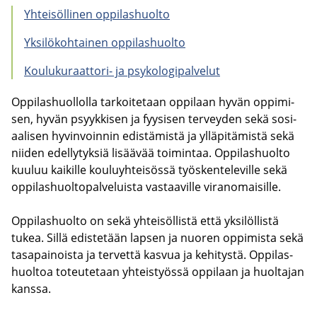
Yh­tei­söl­li­nen op­pi­las­huol­to
Yk­si­lö­koh­tai­nen op­pi­las­huol­to
Koulukuraattori-​ ja psy­ko­lo­gi­pal­ve­lut
Op­pi­las­huol­lol­la tar­koi­te­taan op­pi­laan hyvän op­pi­mi­
sen, hyvän psyyk­ki­sen ja fyy­si­sen ter­vey­den sekä so­si­
aa­li­sen hy­vin­voin­nin edis­tä­mis­tä ja yl­lä­pi­tä­mis­tä sekä
nii­den edel­ly­tyk­siä li­sää­vää toi­min­taa. Op­pi­las­huol­to
kuu­luu kai­kil­le kou­lu­yh­tei­sös­sä työs­ken­te­le­vil­le sekä
op­pi­las­huol­to­pal­ve­luis­ta vas­taa­vil­le vi­ran­omai­sil­le.
Op­pi­las­huol­to on sekä yh­tei­söl­lis­tä että yk­si­löl­lis­tä
tukea. Sillä edis­te­tään lap­sen ja nuo­ren op­pi­mis­ta sekä
ta­sa­pai­nois­ta ja ter­vet­tä kas­vua ja ke­hi­tys­tä. Op­pi­las­
huol­toa to­teu­te­taan yh­teis­työs­sä op­pi­laan ja huol­ta­jan
kans­sa.