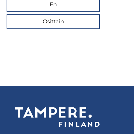
En
Osittain