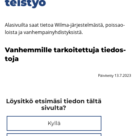
teis­työ
Ala­si­vuil­ta saat tie­toa Wilma-​järjestelmästä, pois­sao­
lois­ta ja van­hem­pai­nyh­dis­tyk­sis­tä.
Van­hem­mil­le tar­koi­tet­tu­ja tie­dos­
to­ja
Päivitetty 13.7.2023
Löysitkö etsimäsi tiedon tältä
sivulta?
Kyllä