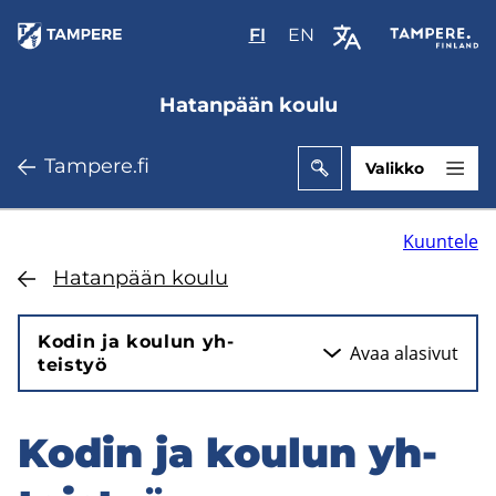
Hyppää
FI
Valitse
EN
Select
pääsisältöön
sivuston
site
kieli:
language:
Hatanpään koulu
suomi
English
Tam­pe­re.fi
Valikko
Kuuntele
Ha­tan­pään koulu
Kodin ja kou­lun yh­
Avaa ala­si­vut
teis­työ
Kodin ja kou­lun yh­
Hyppää
sivuvalikkoon