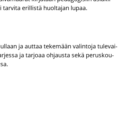
 tar­vi­ta eril­lis­tä huol­ta­jan lupaa.
aan ja aut­taa te­ke­mään va­lin­to­ja tu­le­vai­
­jes­sa ja tar­jo­aa oh­jaus­ta sekä pe­rus­kou­
­sa.