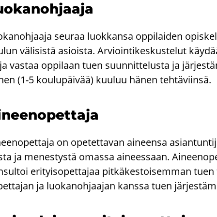
o­ka­noh­jaa­ja
­ka­noh­jaa­ja seu­raa luok­kan­sa op­pi­lai­den opis­ke­
­lun vä­li­sis­tä asiois­ta. Ar­vioin­ti­kes­kus­te­lut käy­
­ja vas­taa op­pi­laan tuen suun­nit­te­lus­ta ja jär­je
nen (1-5 kou­lu­päi­vää) kuu­luu hänen teh­tä­viin­sä.
­neen­opet­ta­ja
neen­opet­ta­ja on ope­tet­ta­van ai­neen­sa asian­tun­ti­
­ta ja me­nes­tys­tä omas­sa ai­nees­saan. Ai­neen­opet­ta
­sul­toi eri­tyi­so­pet­ta­jaa pit­kä­kes­toi­sem­man tuen
pet­ta­jan ja luo­ka­noh­jaa­jan kans­sa tuen jär­jes­tä­m