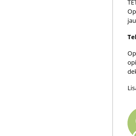
TET
Opo
jau
Te­
Op­
opi
dek
Li­