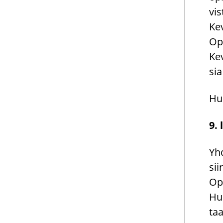
vis
Ke­
Opo
Ke­
sia
Huo
9. 
Yh­
siir
Op­
Huo
taa