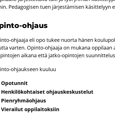
­hin. Pe­da­go­gi­sen tuen jär­jes­tä­mi­sen kä­sit­te­lyyn ei
pinto-​ohjaus
nto-​ohjaaja eli opo tukee nuor­ta hänen kou­lu­po­lul­l
t­ta var­ten. Opinto-​ohjaaja on mu­ka­na op­pi­laan ar
­pin­to­jen ai­ka­na että jatko-​opintojen suun­nit­te­lus
into-​ohjaukseen kuu­luu
Opo­tun­nit
Hen­ki­lö­koh­tai­set oh­jaus­kes­kus­te­lut
Pien­ryh­mä­oh­jaus
Vie­rai­lut op­pi­lai­tok­siin