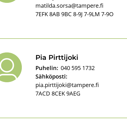
matilda.sorsa@tampere.fi
7EFK 8AB 9BC 8-9J 7-9LM 7-9O
Pia Pirt­ti­jo­ki
Puhelin:
040 595 1732
Sähköposti:
pia.pirttijoki@tampere.fi
7ACD 8CEK 9AEG