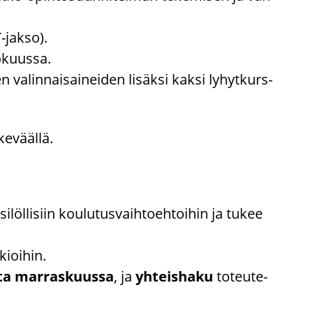
-​jakso).
­kuus­sa.
ien va­lin­nai­sai­nei­den li­säk­si kaksi ly­hyt­kurs­
e­vääl­lä.
i­löl­li­siin kou­lu­tus­vaih­toeh­toi­hin ja tukee
­kioi­hin.
a mar­ras­kuus­sa
, ja
yh­teis­ha­ku
to­teu­te­