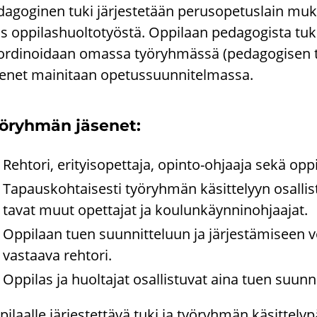
da­go­gi­nen tuki jär­jes­te­tään pe­rus­o­pe­tus­lain mu­
s op­pi­las­huol­to­työs­tä. Op­pi­laan pe­da­go­gis­ta tuk
r­di­noi­daan omas­sa työ­ryh­mäs­sä (pe­da­go­gi­sen t
se­net mai­ni­taan ope­tus­suun­ni­tel­mas­sa.
ö­ryh­män jä­se­net:
Reh­to­ri, eri­tyi­so­pet­ta­ja, opinto-​ohjaaja sekä op­p
Ta­paus­koh­tai­ses­ti työ­ryh­män kä­sit­te­lyyn osal­li
ta­vat muut opet­ta­jat ja kou­lun­käyn­ni­noh­jaa­jat.
Op­pi­laan tuen suun­nit­te­luun ja jär­jes­tä­mi­seen v
vas­taa­va reh­to­ri.
Op­pi­las ja huol­ta­jat osal­lis­tu­vat aina tuen suun­nit­t
pi­laal­le jär­jes­tet­tä­vä tuki ja työ­ryh­män kä­sit­te­ly­