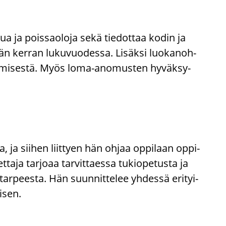
lua ja pois­sao­lo­ja sekä tie­dot­taa kodin ja
dään ker­ran lu­ku­vuo­des­sa. Li­säk­si luo­ka­noh­
s­tä­mi­ses­tä. Myös loma-​anomusten hy­väk­sy­
ja, ja sii­hen liit­tyen hän ohjaa op­pi­laan op­pi­
­ja tar­jo­aa tar­vit­taes­sa tu­kio­pe­tus­ta ja
 tar­pees­ta. Hän suun­nit­te­lee yh­des­sä eri­tyi­
i­sen.