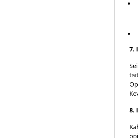
7. 
Sei
tai
Opo
Ke­
8. 
Kah
opi