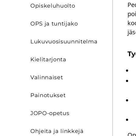
Pe­
Opis­ke­lu­huol­to
poi
koo
OPS ja tun­ti­ja­ko
jä­
Lu­ku­vuo­si­suun­ni­tel­ma
Ty
Kie­li­tar­jon­ta
Va­lin­nai­set
Pai­no­tuk­set
JOPO-​opetus
Oh­jei­ta ja link­ke­jä
Op­