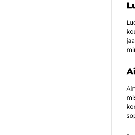
Lu
Luo
kou
jaa
mi­
Ai
Ai­
mis
kon
so­