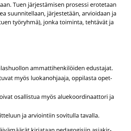
kaan. Tuen jär­jes­tä­mi­sen pro­ses­si ero­te­taan
ea suun­ni­tel­laan, jär­jes­te­tään, ar­vioi­daan ja
uen työ­ryh­mä), jonka toi­min­ta, teh­tä­vät ja
i­las­huol­lon am­mat­ti­hen­ki­löi­den edus­ta­jat.
s­tu­vat myös luo­ka­noh­jaa­ja, op­pi­las­ta opet­
oi­vat osal­lis­tua myös alue­koor­di­naat­to­ri ja
e­luun ja ar­vioin­tiin so­vi­tul­la ta­val­la.
päi­vä­mää­rät kir­ja­taan pe­da­go­gi­siin asia­kir­