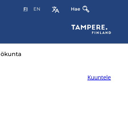
FI
Valitse
EN
Select
Hae
sivuston
site
kieli:
language:
suomi
English
lö­kun­ta
Kuuntele