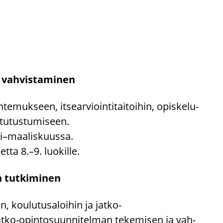
n vah­vis­ta­mi­nen
­te­muk­seen, it­sear­vioin­ti­tai­toi­hin, opis­ke­lu­
 tu­tus­tu­mi­seen.
i–maa­lis­kuus­sa.
et­ta 8.–9. luo­kil­le.
n tut­ki­mi­nen
n, kou­lu­tus­aloi­hin ja jatko-​
atko-​opintosuunnitelman te­ke­mi­sen ja vah­