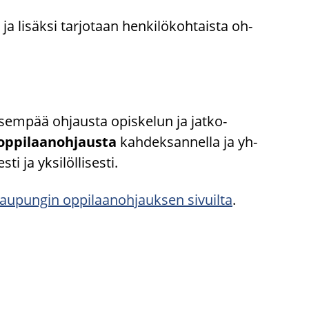
li­säk­si tar­jo­taan hen­ki­lö­koh­tais­ta oh­
i­sem­pää oh­jaus­ta opis­ke­lun ja jatko-​
op­pi­laa­noh­jaus­ta
kah­dek­san­nel­la ja yh­
i ja yk­si­löl­li­ses­ti.
­pun­gin op­pi­laa­noh­jauk­sen si­vuil­ta
.