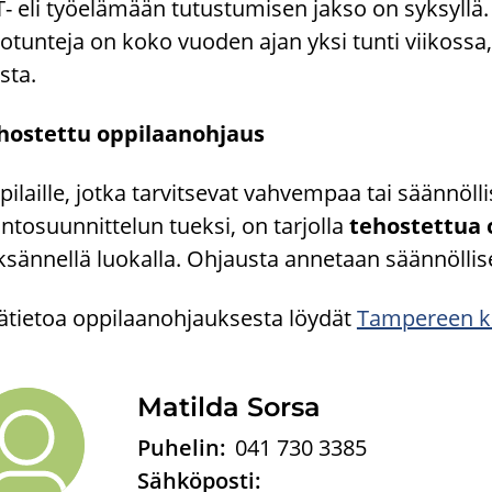
- eli työ­elä­mään tu­tus­tu­mi­sen jakso on syk­syl­lä.
­tun­te­ja on koko vuo­den ajan yksi tunti vii­kos­sa, ja 
s­ta.
hos­tet­tu op­pi­laa­noh­jaus
pi­lail­le, jotka tar­vit­se­vat vah­vem­paa tai sään­nöl­l
ntosuunnittelun tuek­si, on tar­jol­la
te­hos­tet­tua 
­sän­nel­lä luo­kal­la. Oh­jaus­ta an­ne­taan sään­nöl­li­ses­t
sä­tie­toa op­pi­laa­noh­jauk­ses­ta löy­dät
Tam­pe­reen kau
Ma­til­da Sorsa
Puhelin:
041 730 3385
Sähköposti: