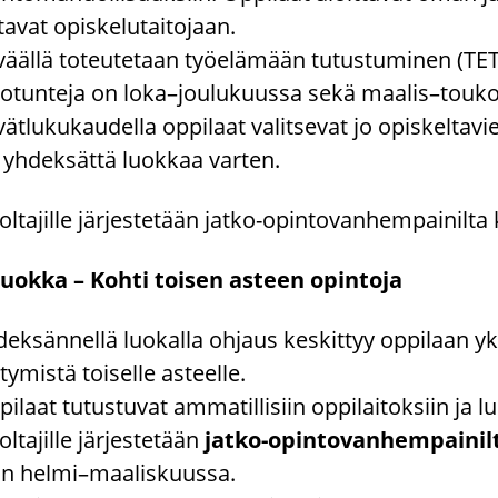
­ta­vat opis­ke­lu­tai­to­jaan.
vääl­lä to­teu­te­taan työ­elä­mään tu­tus­tu­mi­nen (TET
­tun­te­ja on loka–jou­lu­kuus­sa sekä maa­lis–tou­ko
vät­lu­ku­kau­del­la op­pi­laat va­lit­se­vat jo opis­kel­ta­v
 yh­dek­sät­tä luok­kaa var­ten.
l­ta­jil­le jär­jes­te­tään jatko-​opintovanhempainilta k
luok­ka – Kohti toi­sen as­teen opin­to­ja
dek­sän­nel­lä luo­kal­la oh­jaus kes­kit­tyy op­pi­laan yk­s
­ty­mis­tä toi­sel­le as­teel­le.
pi­laat tu­tus­tu­vat am­ma­til­li­siin op­pi­lai­tok­siin ja lu
l­ta­jil­le jär­jes­te­tään
jatko-​opintovanhempainilt
n helmi–maa­lis­kuus­sa.