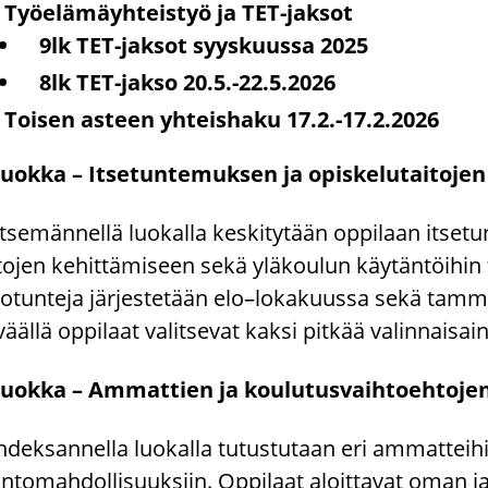
Työ­elä­mäyh­teis­työ ja TET-​jaksot
9lk TET-​jaksot syys­kuus­sa 2025
8lk TET-​jakso 20.5.-22.5.2026
Toi­sen as­teen yh­teis­ha­ku 17.2.-17.2.2026
luok­ka – It­se­tun­te­muk­sen ja opis­ke­lu­tai­to­je
t­se­män­nel­lä luo­kal­la kes­ki­ty­tään op­pi­laan it­se­tun
­to­jen ke­hit­tä­mi­seen sekä ylä­kou­lun käy­tän­töi­hin
­tun­te­ja jär­jes­te­tään elo–lo­ka­kuus­sa sekä tamm
vääl­lä op­pi­laat va­lit­se­vat kaksi pit­kää va­lin­nai­sai­n
luok­ka – Am­mat­tien ja kou­lu­tus­vaih­toeh­to­je
­dek­san­nel­la luo­kal­la tu­tus­tu­taan eri am­mat­tei­hi
ntomahdollisuuksiin. Op­pi­laat aloit­ta­vat oman j