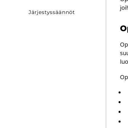
joi
Jär­jes­tys­sään­nöt
O
Opi
suu
luo
Op